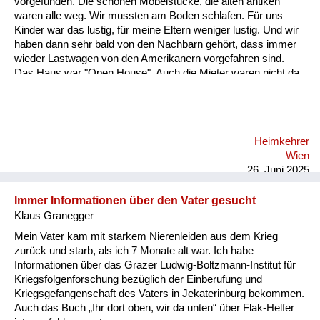
vorgefunden. Die schönen Möbelstücke, die alten antiken
Versorgung
waren alle weg. Wir mussten am Boden schlafen. Für uns
Kinder war das lustig, für meine Eltern weniger lustig. Und wir
Heimkehrer
haben dann sehr bald von den Nachbarn gehört, dass immer
wieder Lastwagen von den Amerikanern vorgefahren sind.
Fluchtgeschichten
Das Haus war "Open House". Auch die Mieter waren nicht da,
und die Soldaten haben immer wieder Möbelstücke verladen
Familiengeschichten
und sind weggedüst. Jetzt war folgendes: Mein Vater wollte
diese Möbel immer unbedingt wieder auffinden. Er war kein
Schule und Ausbildung
Nazi, das hat er immer wieder betont. Also er hat ein Recht auf
Heimkehrer
seine Möbel. Und meine Mutter. Und das ist das Schöne an
Wiederaufbau und
Wien
der Geschichte hat wunderbar gezeichnet und gemalt.
Staatsvertrag
26. Juni 2025
Ordentliches Zei...
Wohnen
Immer Informationen über den Vater gesucht
Klaus Granegger
sonstiges
Mein Vater kam mit starkem Nierenleiden aus dem Krieg
zurück und starb, als ich 7 Monate alt war. Ich habe
Informationen über das Grazer Ludwig-Boltzmann-Institut für
Kriegsfolgenforschung bezüglich der Einberufung und
Kriegsgefangenschaft des Vaters in Jekaterinburg bekommen.
Auch das Buch „Ihr dort oben, wir da unten“ über Flak-Helfer