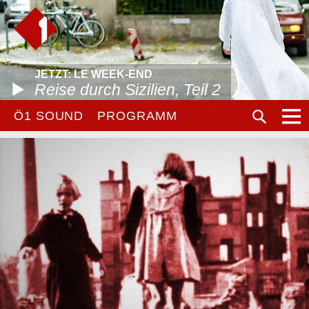
JETZT: LE WEEK-END
Reise durch Sizilien, Teil 2
Ö1 SOUND
PROGRAMM