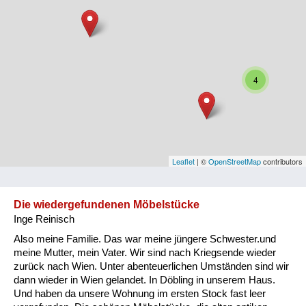
Niederösterreich
Oberösterreich
Salzburg
4
Steiermark
Tirol
Vorarlberg
Leaflet
| ©
OpenStreetMap
contributors
Wien
Die wiedergefundenen Möbelstücke
Inge Reinisch
Kategorie
Also meine Familie. Das war meine jüngere Schwester.und
Besatzungsmächte
meine Mutter, mein Vater. Wir sind nach Kriegsende wieder
zurück nach Wien. Unter abenteuerlichen Umständen sind wir
Frauen, Mütter, Kinder
dann wieder in Wien gelandet. In Döbling in unserem Haus.
Und haben da unsere Wohnung im ersten Stock fast leer