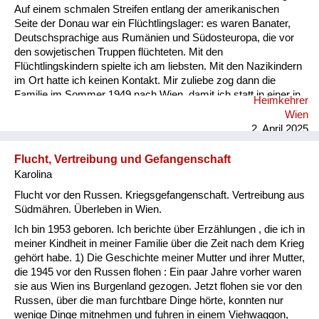
Auf einem schmalen Streifen entlang der amerikanischen
Seite der Donau war ein Flüchtlingslager: es waren Banater,
Deutschsprachige aus Rumänien und Südosteuropa, die vor
den sowjetischen Truppen flüchteten. Mit den
Flüchtlingskindern spielte ich am liebsten. Mit den Nazikindern
im Ort hatte ich keinen Kontakt. Mir zuliebe zog dann die
Familie im Sommer 1949 nach Wien, damit ich statt in einer in
Heimkehrer
zwei Klassen geteilten Volksschule eine gute Schule besuchen
Wien
konnte. Bildung war für uns wichtig: am Donau Ufer hatte ich
2. April 2025
bereits die Großbuchstaben gelernt, die ich unter Anleitung
meines Vaters mit einem Stecken in den feuchten Sand malte.
Flucht, Vertreibung und Gefangenschaft
Vor allem in Wien war- trotz der Bombenruinen - Bildung...
Karolina
Flucht vor den Russen. Kriegsgefangenschaft. Vertreibung aus
Südmähren. Überleben in Wien.
Ich bin 1953 geboren. Ich berichte über Erzählungen , die ich in
meiner Kindheit in meiner Familie über die Zeit nach dem Krieg
gehört habe. 1) Die Geschichte meiner Mutter und ihrer Mutter,
die 1945 vor den Russen flohen : Ein paar Jahre vorher waren
sie aus Wien ins Burgenland gezogen. Jetzt flohen sie vor den
Russen, über die man furchtbare Dinge hörte, konnten nur
wenige Dinge mitnehmen und fuhren in einem Viehwaggon,