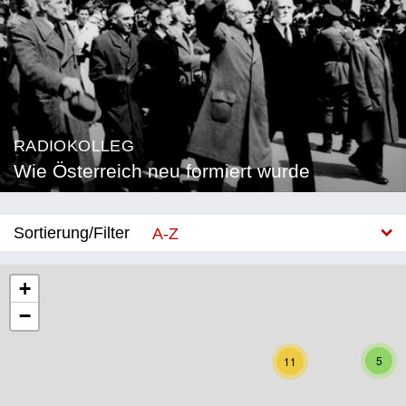
RADIOKOLLEG
Wie Österreich neu formiert wurde
Sortierung/Filter
A-Z
Neu
+
−
Bundesland
Burgenland
5
11
Kärnten