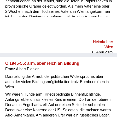
Zentralfriedhof, an der Mauer, sind die Toten in Papiersäcken in
provisorische Gräber gelegt worden. Als mein Vater eine oder
2 Wochen nach dem Tod seines Vaters in Wien angekommen
ist, hat er den Papiersack aufgemacht. An den Haaren hat er
seinen Vater erkannt. Jedes Mal, wenn wir bei der Albertina
vorbeigegangen sind, hat uns unser Vater diese Geschichte
erzählt. Ich hab unseren Großvater natürlich nicht gekannt, ich
bin ja erst neun Jahre später zur Welt gekommen. Aber du
Heimkehrer
hast einfach gespürt... Mein Vater hat immer gesagt, im
Wien
Grunde hat ihm der Tod seines Vaters das Leben gerettet, weil
6. April 2025
die Einhei...
Ö 1945-55: arm, aber reich an Bildung
Franz Albert Pichler
Darstellung der Armut, der politischen Widersprüche, aber
auch der vielen Bildungsmöglichkeiten trotz Bombenruinen in
Wien.
Wir waren Hunde arm. Kriegsbedingte Binnenflüchtlinge.
Anfangs lebte ich als kleines Kind in einem Dorf an der oberen
Donau, in Engelhartszell. Auf der einen Seite der schmalen
Donau war eine Kaserne der US- Soldaten, die meisten waren
Afro- Amerikaner. Am anderen Ufer war ein russisches Lager.