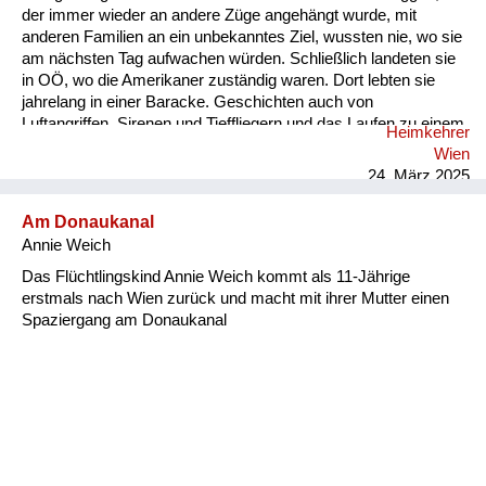
der immer wieder an andere Züge angehängt wurde, mit
anderen Familien an ein unbekanntes Ziel, wussten nie, wo sie
am nächsten Tag aufwachen würden. Schließlich landeten sie
in OÖ, wo die Amerikaner zuständig waren. Dort lebten sie
jahrelang in einer Baracke. Geschichten auch von
Luftangriffen, Sirenen und Tieffliegern und das Laufen zu einem
Heimkehrer
Luftschutzkeller hörte ich. Von der Angst sprach meine Mutter,
Wien
und dass sie aus Angst immer etwas essen musste. Es gab
24. März 2025
aber wenig, rationierte Lebensmittel, Butter, Brot, Mehl, Zucker
nur mit Essensmarken. Sie konnte mit d...
Am Donaukanal
Annie Weich
Das Flüchtlingskind Annie Weich kommt als 11-Jährige
erstmals nach Wien zurück und macht mit ihrer Mutter einen
Spaziergang am Donaukanal