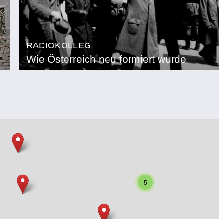
RADIOKOLLEG
Wie Österreich neu formiert wurde
5