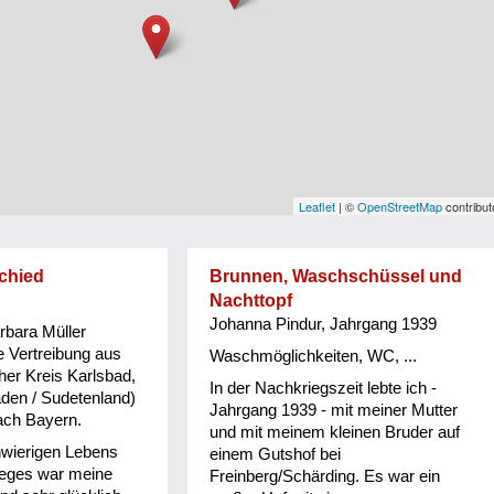
Leaflet
| ©
OpenStreetMap
contribut
chied
Brunnen, Waschschüssel und
Nachttopf
Johanna Pindur, Jahrgang 1939
rbara Müller
ie Vertreibung aus
Waschmöglichkeiten, WC, ...
her Kreis Karlsbad,
In der Nachkriegszeit lebte ich -
aden / Sudetenland)
Jahrgang 1939 - mit meiner Mutter
nach Bayern.
und mit meinem kleinen Bruder auf
hwierigen Lebens
einem Gutshof bei
ieges war meine
Freinberg/Schärding. Es war ein