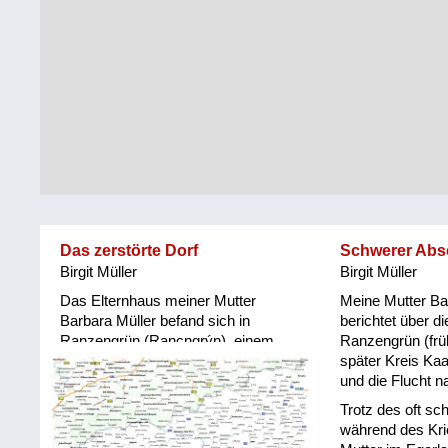
Steiermark
Fluchtgeschichten
Tirol
Familiengeschichten
Vorarlberg
Schule
und
Wien
Ausbildung
Wiederaufbau
und
Das zerstörte Dorf
Schwerer Abs
Staatsvertrag
Birgit Müller
Birgit Müller
Wohnen
Das Elternhaus meiner Mutter
Meine Mutter Ba
Barbara Müller befand sich in
berichtet über d
Ranzengrün (Rancngrýn), einem
Ranzengrün (frü
sonstiges
kleinen Bauerndorf im Kreis
später Kreis Ka
Karlsbad (Karlovy Vary), dem
und die Flucht 
heutigen Tschechien. Leider wurde
Trotz des oft sc
das Dorf Ranzengrün nach Ende
während des Kr
des Zweiten Weltkrieges