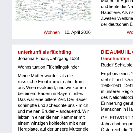
Mutter im Egerla
vollkommen vernichtet und zu einem
und liebte die Na
Truppenübungsplatz für das
Haustiere. Als 
tschechische Militär umfunktioniert
Zweiten Weltkrie
(Vojenský újezd Hradištĕ). Genau
der deutschen 
dort wo der rote Stern eingezeichnet
Sudetenland beg
Wohnen
10. April 2026
Wo
ist, befand sich ehemals
meine Mutter ei
Ranzengrün.
Schicksalsschlag
sie am Vorabend
unterkunft als flüchtling
DIE AUMÜHL 
Weide rannte un
Johanna Pindur, Jahrgang 1939
Geschichten
letztes Mal umar
Rudolf Schlaipfe
immer gehen mu
Wohnsituation Flüchtlingskinder
Barbara Müller e
Ergebnis eines 
Meine Mutter wurde - als die
13.09.1946 wurd
stehst" und "Ora
russische Front immer näher kam –
Eltern, einige m
1988-1991. 1991 
aus Wien evakuiert, und wir kamen
und ich) in aller
in unserer Regio
bei einem Bauern in Bayern unter.
Lastwagen abge
des Nationalsozi
Das war eine bittere Zeit. Der Bauer
Karlsbad-Meierhö
Erinnerung geru
schimpfte und scheuchte uns - mich
gebracht. Das V
Menschen in Har
und meinen Bruder – andauernd. Wir
Hühner und Schwe
lebten in einer kleinen Kammer mit
GELEITWORT 19
Der Hund an der 
einem winzigen kohleofen mit einer
Jahrzehnt began
verrückt. Mitneh
Herdplatte, auf der unsere Mutter die
Österreich die 
kg pro Person, e