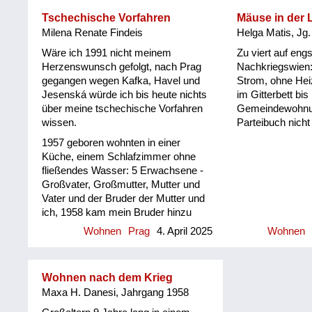
Arbeiter auf den 
Angst vor einem Telefon haben
Wohnzimmer dur
eigenständige Qu
konnte.
Klo zu gehen. In
Tschechische Vorfahren
Mäuse in der 
historischen Arb
andere gekomme
Milena Renate Findeis
Helga Matis, Jg
Leben in der Ko
Kästen durchsuc
Wäre ich 1991 nicht meinem
Zu viert auf en
sich Beruf, Allta
ob sie wo Nazis 
Herzenswunsch gefolgt, nach Prag
Nachkriegswien
zu einem bunten
lang waren spät
gegangen wegen Kafka, Havel und
Strom, ohne Hei
Lebensschicksal
Offiziere einquar
Jesenská würde ich bis heute nichts
im Gitterbett bis
sie auf die alte
über meine tschechische Vorfahren
Gemeindewohnu
geschossen hab
wissen.
Parteibuch nicht
nicht geängstigt,
1957 geboren wohnten in einer
den Eltern besch
Küche, einem Schlafzimmer ohne
erinnere mich an
fließendes Wasser: 5 Erwachsene -
schönen Marsch
Großvater, Großmutter, Mutter und
Russen beim Ma
Vater und der Bruder der Mutter und
Straßen gesung
ich, 1958 kam mein Bruder hinzu
Wohnen
Prag
4. April 2025
Wohnen
Wohnen nach dem Krieg
Maxa H. Danesi, Jahrgang 1958