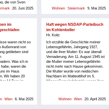
g, die von Sven
sweisung“. Die
seitlich eingebauten Wasserbecken
hweden so
rften nur
ermark
20. Juni 2025
Wohnen
Steiermark
9. Mai 2025
geholt wurde. Ich kann mich
estartet worden war,
sie tragen konnten.
eigentlich nicht erinnern, daß einer
"Geschichte von
n wir eine Woche
von den vielen Menschen am Ho...
ch ein erster, von
Umständen. Die
ben im
Haft wegen NSDAP-Parteibuch
Ehalt edierter
 und Toilet...
eschlafen
im Kohlenkeller
 dem konkrete
e
Hr. Koitz
Projekte,
lbeispiele und
isse waren nicht so
Ich erzähle die Geschichte meiner
litische
m Außenrand von
Lebensgefährtin, Jahrgang 1927,
gen publiziert
ung geblieben sind
und die ihrer Mutter: Es war überall
olgreich "Grabe, wo
n
Vernaderung. Am 11. August 1945 ist
tze eingesetzt
adern. Was ich in
die Mutter meiner Lebensgefährtin
ie nützlich die
 habe, waren die
nicht mehr nach Hause gekommen.
önnen, das zeigt
 uns im Haus
Die Mutter wurde von neidischen
rs Text über die
en. Wir haben 20
Nachbarn im Matteottihof im 5.
weit in die
ber 14 Tage im
Wiener Gemeindebezirk wegen ihrer
ück, um aus den
ner Eltern gehabt.
seinerzeitigen Parteizugehörigkeit
Archive frühere
ebenzimmer
zur NSDAP angezeigt, weil diese zu
 Blickfeld zu
en Eltern und der
einer Gemeindewohnung kommen
n
Wien
6. Mai 2025
Wohnen
Wien
20. April 2025
aber die moderne
 sei Dank ist nichts
wollten. Die schlimmste Erfahrung
haft entsteht,
usste das
machte aber die Mutter mit ihrer