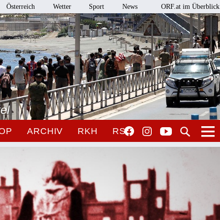
Österreich
Wetter
Sport
News
ORF.at im Überblick
el
OP
ARCHIV
RKH
RSO