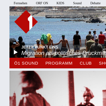
Fernsehen
ORF ON
KIDS
Sound
Debatte
JETZT: PUNKT EINS
Migration als politisches Druckmitt
Ö1 SOUND
PROGRAMM
CLUB
SH