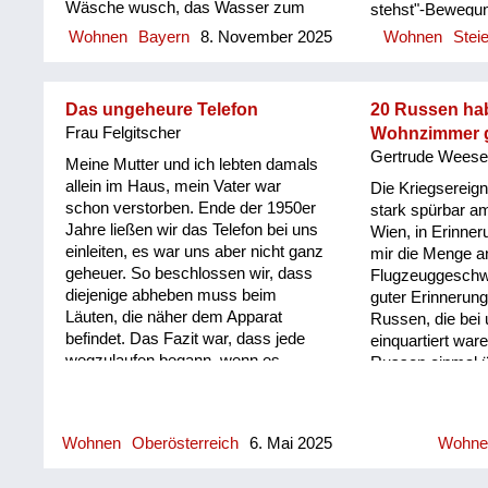
Wäsche wusch, das Wasser zum
stehst"-Bewegun
sog. „humane Au
waschen wärmte und kochte –
Lindquist in Sc
Leute vor uns du
Wohnen
Bayern
8. November 2025
Wohnen
Stei
sofern sie etwas zum kochen hatte.
beeindruckend g
mitnehmen, was 
Wir kannten nichts Süsses, Obst
Fuß zu fassen. 
Im Lager bliebe
gab es nicht. Ich kann mich nur an
unten" nannte si
unter widrigen 
Das ungeheure Telefon
20 Russen ha
Haferflocken und Kartoffeln erinnern,
Hubert Christian 
sanitären Anlagen
Frau Felgitscher
Wohnzimmer g
die meine Mutter mit Kräutern
Sammelband, in
Gertrude Wees
zubereitete. Das Holz für diesen
österreichische 
Meine Mutter und ich lebten damals
Ofen mußte meine Mutter
ausländische Fal
allein im Haus, mein Vater war
Die Kriegsereign
'organisieren'. Und wenn sie
wissenschaftspo
schon verstorben. Ende der 1950er
stark spürbar a
deswegen unterwegs war, saß ich
Absichtserklärun
Jahre ließen wir das Telefon bei uns
Wien, in Erinner
mit meinem kleinen Bruder im
wurden. Wie erf
einleiten, es war uns aber nicht ganz
mir die Menge a
diesem Zimmer …. kampfbereit,
Du stehst"-Ansä
geheuer. So beschlossen wir, dass
Flugzeuggeschw
falls uns einer was antun wollte... In
werden können, w
diejenige abheben muss beim
guter Erinnerung
diesem Dorf half uns nur eine Frau
Resultate sein k
Läuten, die näher dem Apparat
Russen, die bei
manchmal mit Lebensmittel aus...
Rudolf Schlaipfe
befindet. Das Fazit war, dass jede
einquartiert war
Das ganze Leben, wenn ich an
Aumühl. Er geht 
wegzulaufen begann, wenn es
Russen einmal ü
diesen Bauern dachte, habe ich ihm
Geschichte zur
läutete. Dann hob doch eine lachend
Wohnzimmer mei
nichts Gutes gewunschen. Die Art
Dokumenten der 
ab, manchmal waren wir auch zu
Wir haben im N
dieses Mannes hat mich geprägt.
Jahrhunderte ins
spät dran. Das erzähl ich so gern
geschlafen mit d
Ich...
Wohnen
Oberösterreich
6. Mai 2025
Wohne
rücken. Sobald 
meinen Enkelkindern und können
Großmutter, Gott
Industriegesellsc
sich nicht vorstellen, dass man
passiert. Man m