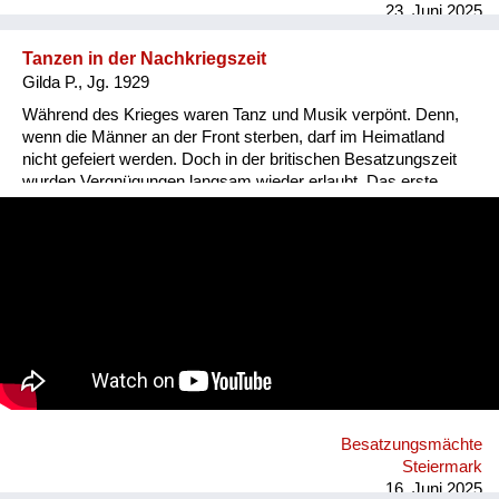
23. Juni 2025
Tanzen in der Nachkriegszeit
Gilda P., Jg. 1929
Während des Krieges waren Tanz und Musik verpönt. Denn,
wenn die Männer an der Front sterben, darf im Heimatland
nicht gefeiert werden. Doch in der britischen Besatzungszeit
wurden Vergnügungen langsam wieder erlaubt. Das erste
Tanzfest an das Gilda sich erinnert, war ein Faschingsball. Da
erschienen die Menschen sogar verkleidet. Nur
Gesichtsmasken hatten die Briten verboten. Sie wollten, dass
jeder identifizierbar bleibt.
Besatzungsmächte
Steiermark
16. Juni 2025