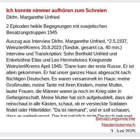
Ich konnte nimmer aufhören zum Schreien
Dkfm. Margarethe Unfried
2 Episoden heikle Begegnungen mit sowjetischen
Besatzungstruppen 1945
Auszug aus Interview Dkfm. Margarethe Unfried, *2.5.1937,
Weinzierl/Krems 20.8.2023 (Tondok. gesamt ca. 40 min.)
Interview und Transkription: Sohn Berthold Unfried und
Enkelsöhne Elias und Leo Himmelstoss Kriegsende
Weinzierl/Krems April 1945: "Dann kam der erste Russe. Er ist
allein gekommen. Er hat unser ganzes Haus abgesucht nach
flüchtigen Deutschen. Es waren versammelt im Haus: meine
Großmutter, meine Tante mit ihren Kindern, meine Mutter,
lauter Frauen, die Männer waren ja noch im Krieg oder in
Gefangenschaft. Meine Mutter hat sich aufgebuddelt, dass der
reinschaut in alle Kästen, schaut, ob er versteckte Soldaten
findet oder Hitlerbilder: "Da ist niemand", und er soll schauen,
dass er weiterkommt. Der hat natürlich nicht Deutsch gekonnt,
Besatzungsmächte
aber an der Gestik und am Wortschwall – auf einmal ist es ihm
Niederösterreich
zu blöd geworden und er hat seine Pistole gezogen gegen
3. Juni 2025
meine Mutter. Ich bin hinter ihm gestanden und ich musste