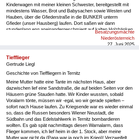
Kinderwagen mit meiner kleinen Schwester, bereitgestellt mit
mindestens Wasser, Brot und Babysachen sowie Westen und
Hauben, über die Gfiederstraße in die BUNKER unterm
Gfieder (unser Hausberg) laufen. Dort saßen wir dann
stundenlang eng aneinandergeschmiegt auf kalten Holzbänken
Besatzungsmächte
und warteten auf Entwarnung! 2 x haben wir
Niederösterreich
Bombeneinschläge in nächster Nähe überlebt, aber auf der
27. Juni 2025
Gfiederstraße wurden einige Familien in ihren Häusern tödlich
bombardiert.
Tiefflieger
Gertrude Liegl
Geschichte von Tieffliegern in Ternitz
Meine Mutter hatte eine Tante im nächsten Haus, aber
dazwischen lief eine Sandstraße, die auf beiden Seiten vor den
Häusern grüne Stauden hatte. Wir Kinder wussten, sobald
Voralarm tönte, müssen wir -egal, wo wir gerade spielten –
sofort nach Hause laufen. Zu Kriegsende war es wieder einmal
so, dass die Russen besonders Wiener Neustadt, die
Südbahn und das Edelstahlwerk in Ternitz bombardieren
wollten. Es gab spät nachmittags diesen Warnalarm, dass
Flieger kommen, ich lief heim in der 1. Stock, aber meine
Mutter war nicht da (Papa war ja noch im Krieg)! Verzweifelt