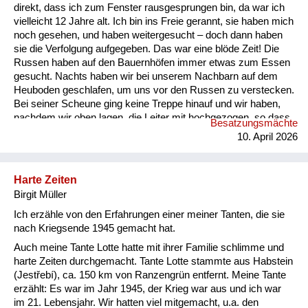
direkt, dass ich zum Fenster rausgesprungen bin, da war ich
vielleicht 12 Jahre alt. Ich bin ins Freie gerannt, sie haben mich
noch gesehen, und haben weitergesucht – doch dann haben
sie die Verfolgung aufgegeben. Das war eine blöde Zeit! Die
Russen haben auf den Bauernhöfen immer etwas zum Essen
gesucht. Nachts haben wir bei unserem Nachbarn auf dem
Heuboden geschlafen, um uns vor den Russen zu verstecken.
Bei seiner Scheune ging keine Treppe hinauf und wir haben,
nachdem wir oben lagen, die Leiter mit hochgezogen, so dass
Besatzungsmächte
niemand zu uns hinaufkommen konnte. Dann waren die
10. April 2026
Betten in den Zimmern alle leer und das ist natürlich
aufgefallen. Mutter und Vater waren allein im Haus und die
Russen haben uns überall gesucht und immer wieder
Harte Zeiten
geschrien: „Wo ist Matka“? (Wo ist das Mädchen?) Dann
Birgit Müller
haben sie die Schränke vorg...
Ich erzähle von den Erfahrungen einer meiner Tanten, die sie
nach Kriegsende 1945 gemacht hat.
Auch meine Tante Lotte hatte mit ihrer Familie schlimme und
harte Zeiten durchgemacht. Tante Lotte stammte aus Habstein
(Jestřebí), ca. 150 km von Ranzengrün entfernt. Meine Tante
erzählt: Es war im Jahr 1945, der Krieg war aus und ich war
im 21. Lebensjahr. Wir hatten viel mitgemacht, u.a. den