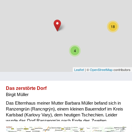
Niederösterreich
Oberösterreich
18
Salzburg
Steiermark
4
Tirol
Vorarlberg
Leaflet
| ©
OpenStreetMap
contributors
Wien
Das zerstörte Dorf
Birgit Müller
Kategorie
Das Elternhaus meiner Mutter Barbara Müller befand sich in
Besatzungsmächte
Ranzengrün (Rancngrýn), einem kleinen Bauerndorf im Kreis
Karlsbad (Karlovy Vary), dem heutigen Tschechien. Leider
Frauen, Mütter, Kinder
wurde das Dorf Ranzengrün nach Ende des Zweiten
Weltkrieges vollkommen vernichtet und zu einem