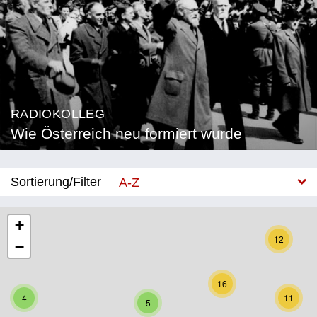
RADIOKOLLEG
Wie Österreich neu formiert wurde
Sortierung/Filter
A-Z
Neu
+
12
−
Bundesland
Burgenland
16
4
11
5
Kärnten