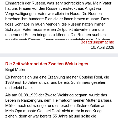
Einmarsch der Russen, was sehr schrecklich war. Mein Vater
hat uns Frauen vor den Russen versteckt aus Angst vor
Vergewaltigungen. Vater war allein im Haus. Die Russen
brachten ihm hunderte Eier, die er ihnen braten musste. Dazu
floss Schnaps in rauen Mengen; die Russen hatten immer
Schnaps. Vater musste einen Zeitpunkt abwarten, um uns
unbemerkt Essen bringen zu können. Die Russen suchten
ständig nach Frauen – Vater musste vorsichtig sein. Als dann
Besatzungsmächte
die schreckliche Zeit mit den Russen vorbei war, kam das
10. April 2026
Schlimmste: aus der Tschechei kamen Autos mit der
Aufschrift „Revanche“. Eines Tages kam ein tschechischer
Polizist zur Hausdurchsuchung. Er fand eine
Die Zeit während des Zweiten Weltkrieges
Hakenkreuzfahne im Kleiderschra...
Birgit Müller
Es handelt sich um eine Erzählung meiner Cousine Rosl, die
1939 erst 16 Jahre alt war und bereits Schlimmes gesehen
und erlebt hatte.
Als am 01.09.1939 der Zweite Weltkrieg begann, wurde das
Leben in Ranzengrün, dem Heimatdorf meiner Mutter Barbara
Müller, noch schwieriger und es brachen düstere Zeiten an.
Mein Opa musste Gott sei Dank nicht mehr in den Krieg
ziehen, denn er war bereits 55 Jahre alt und sollte die