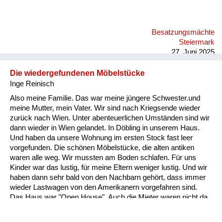
Besatzungsmächte
Steiermark
27. Juni 2025
Die wiedergefundenen Möbelstücke
Inge Reinisch
Also meine Familie. Das war meine jüngere Schwester.und
meine Mutter, mein Vater. Wir sind nach Kriegsende wieder
zurück nach Wien. Unter abenteuerlichen Umständen sind wir
dann wieder in Wien gelandet. In Döbling in unserem Haus.
Und haben da unsere Wohnung im ersten Stock fast leer
vorgefunden. Die schönen Möbelstücke, die alten antiken
waren alle weg. Wir mussten am Boden schlafen. Für uns
Kinder war das lustig, für meine Eltern weniger lustig. Und wir
haben dann sehr bald von den Nachbarn gehört, dass immer
wieder Lastwagen von den Amerikanern vorgefahren sind.
Das Haus war "Open House". Auch die Mieter waren nicht da,
und die Soldaten haben immer wieder Möbelstücke verladen
und sind weggedüst. Jetzt war folgendes: Mein Vater wollte