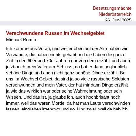
grauslichen Taten, die sie im Freundeskreis gehört hat bzw. die
Besatzungsmächte
Freunde von ihr erlebt haben. Ich selbst habe das nie erlebt.
Niederösterreich
Ich habe alles immer nur positiv erlebt.
26. Juni 2025
Verschwundene Russen im Wechselgebiet
Michael Romirer
Ich komme aus Vorau, und weiter oben auf der Alm haben wir
Verwandte, die haben nichts gehabt und die haben die ganze
Zeit in den 60er und 70er Jahren nur von dem erzählt und auch
jetzt auch mein Vater am Schluss, da hat er dann unglaublich
schöne Dinge und auch nicht ganz schöne Dinge erzählt. Bei
uns im Wechsel Gebiet, da sind ja so viele russische Soldaten
verschwunden und mein Vater, der hat mir dann Dinge erzählt
ja wie das wirklich war oder seine Wahrnehmung oder sein
Wissen. Und das ist, ja glaube ich, auch hochbrisant noch
immer, weil das waren Morde, da hat man Leute verschwinden
lassen, eingraben irgendwo und so. Und zwar, weil da hab ich
den Zettel, das ist vielleicht eines der haarsträubendsten
Erzählungen. Das waren im Hochwechselgebiet, Seppling-
Karndorf; da sind die Russen plündern gekommen, mehrere
und die haben sich da aufgeteilt bei den Bauern und bei dem