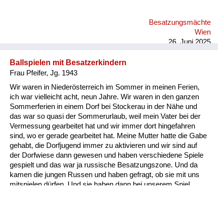
diese Möbel immer unbedingt wieder auffinden. Er war kein
Nazi, das hat er immer wieder betont. Also er hat ein Recht auf
Besatzungsmächte
seine Möbel. Und meine Mutter. Und das ist das Schöne an
Wien
der Geschichte hat wunderbar gezeichnet und gemalt.
26. Juni 2025
Ordentliches Zei...
Ballspielen mit Besatzerkindern
Frau Pfeifer, Jg. 1943
Wir waren in Niederösterreich im Sommer in meinen Ferien,
ich war vielleicht acht, neun Jahre. Wir waren in den ganzen
Sommerferien in einem Dorf bei Stockerau in der Nähe und
das war so quasi der Sommerurlaub, weil mein Vater bei der
Vermessung gearbeitet hat und wir immer dort hingefahren
sind, wo er gerade gearbeitet hat. Meine Mutter hatte die Gabe
gehabt, die Dorfjugend immer zu aktivieren und wir sind auf
der Dorfwiese dann gewesen und haben verschiedene Spiele
gespielt und das war ja russische Besatzungszone. Und da
kamen die jungen Russen und haben gefragt, ob sie mit uns
mitspielen dürfen. Und sie haben dann bei unserem Spiel
einen Ball über die Schnur und solche Sachen mitgespielt.
Also auch da habe ich eigentlich nur positive Erinnerungen.
Allerdings hat mir meine Mutter schon erzählt, auch von den