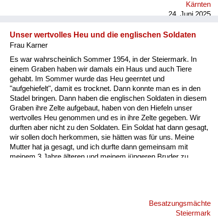
Kärnten
24. Juni 2025
Unser wertvolles Heu und die englischen Soldaten
Frau Karner
Es war wahrscheinlich Sommer 1954, in der Steiermark. In
einem Graben haben wir damals ein Haus und auch Tiere
gehabt. Im Sommer wurde das Heu geerntet und
"aufgehiefelt", damit es trocknet. Dann konnte man es in den
Stadel bringen. Dann haben die englischen Soldaten in diesem
Graben ihre Zelte aufgebaut, haben von den Hiefeln unser
wertvolles Heu genommen und es in ihre Zelte gegeben. Wir
durften aber nicht zu den Soldaten. Ein Soldat hat dann gesagt,
wir sollen doch herkommen, sie hätten was für uns. Meine
Mutter hat ja gesagt, und ich durfte dann gemeinsam mit
meinem 3 Jahre älteren und meinem jüngeren Bruder zu
diesen Soldaten hingehen. Die haben uns ein Stück
Schokolade gegeben und einen Cheddar Käse. Da habe ich
das erste Mal so einen Käse gegessen. Der hat so gut
geschmeckt! Später habe ich mir dann in Wien einen Cheddar
Besatzungsmächte
Käse gekauft, und der war so grauslich...
Steiermark