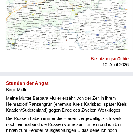
Truppenübungsplatz für das tschechische Militär
Versorgung
umfunktioniert (Vojenský újezd Hradištĕ). Genau dort wo der
rote Stern eingezeichnet ist, befand sich ehemals Ranzengrün.
Heimkehrer
Fluchtgeschichten
Familiengeschichten
Schule und Ausbildung
Besatzungsmächte
Wiederaufbau und
10. April 2026
Staatsvertrag
Wohnen
Stunden der Angst
Birgit Müller
sonstiges
Meine Mutter Barbara Müller erzählt von der Zeit in ihrem
Heimatdorf Ranzengrün (ehemals Kreis Karlsbad, später Kreis
Kaaden/Sudetenland) gegen Ende des Zweiten Weltkrieges:
Die Russen haben immer die Frauen vergewaltigt - ich weiß
noch, einmal sind die Russen vorne zur Tür rein und ich bin
hinten zum Fenster rausgesprungen… das sehe ich noch