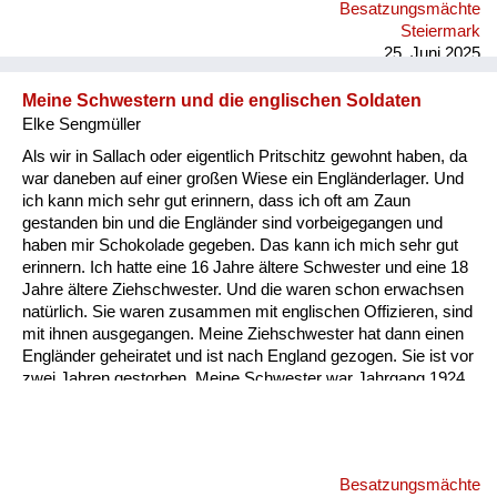
Besatzungsmächte
Seppling-Karndorf haben sich die Bauern dann getroffen, weil
Steiermark
er war der der höchstgelegene Bauernhof, am nächs...
25. Juni 2025
Meine Schwestern und die englischen Soldaten
Elke Sengmüller
Als wir in Sallach oder eigentlich Pritschitz gewohnt haben, da
war daneben auf einer großen Wiese ein Engländerlager. Und
ich kann mich sehr gut erinnern, dass ich oft am Zaun
gestanden bin und die Engländer sind vorbeigegangen und
haben mir Schokolade gegeben. Das kann ich mich sehr gut
erinnern. Ich hatte eine 16 Jahre ältere Schwester und eine 18
Jahre ältere Ziehschwester. Und die waren schon erwachsen
natürlich. Sie waren zusammen mit englischen Offizieren, sind
mit ihnen ausgegangen. Meine Ziehschwester hat dann einen
Engländer geheiratet und ist nach England gezogen. Sie ist vor
zwei Jahren gestorben. Meine Schwester war Jahrgang 1924,
die war auch verlobt mit einem englischen Offizier. Aber meine
Eltern haben ihr verboten zu heiraten. Das ist damals noch
möglich gewesen.
Besatzungsmächte