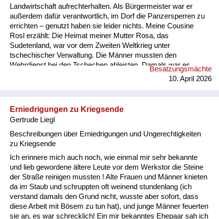
Landwirtschaft aufrechterhalten. Als Bürgermeister war er
außerdem dafür verantwortlich, im Dorf die Panzersperren zu
errichten – genutzt haben sie leider nichts. Meine Cousine
Rosl erzählt: Die Heimat meiner Mutter Rosa, das
Sudetenland, war vor dem Zweiten Weltkrieg unter
tschechischer Verwaltung. Die Männer mussten den
Wehrdienst bei den Tschechen ableisten. Damals war es
Besatzungsmächte
Vorschrift, dass ein Soldat vor dem 21. Lebensjahr nicht
10. April 2026
verheiratet sein durfte, auch wenn er ein Kind hatte. Nach dem
verlorenen Zweiten Weltkrieg waren die Deutschen bis etwa
Juni/Juli 1945 „Freiwild“ – die siegreichen Mächte konnten
Erniedrigungen zu Kriegsende
über sie verfügen, wie über eine Ware. So kamen Russen oder
Gertrude Liegl
Tschechen und suchten junge M...
Beschreibungen über Erniedrigungen und Ungerechtigkeiten
zu Kriegsende
Ich erinnere mich auch noch, wie einmal mir sehr bekannte
und lieb gewordene ältere Leute vor dem Werkstor die Steine
der Straße reinigen mussten ! Alte Frauen und Männer knieten
da im Staub und schruppten oft weinend stundenlang (ich
verstand damals den Grund nicht, wusste aber sofort, dass
diese Arbeit mit Bösem zu tun hat), und junge Männer feuerten
sie an, es war schrecklich! Ein mir bekanntes Ehepaar sah ich