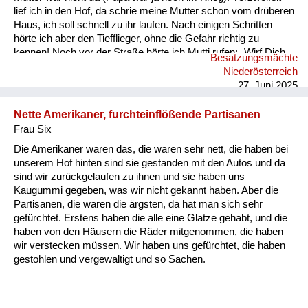
lief ich in den Hof, da schrie meine Mutter schon vom drüberen
Haus, ich soll schnell zu ihr laufen. Nach einigen Schritten
hörte ich aber den Tiefflieger, ohne die Gefahr richtig zu
kennen! Noch vor der Straße hörte ich Mutti rufen: „Wirf Dich
Besatzungsmächte
in die Stauden“ und tat es. Ich sah hinauf, im offenen Flugzeug
Niederösterreich
saßen 2 Soldaten mit Sturmhauben und einer mit Gewehr im
27. Juni 2025
Anschlag, ca. 20 m über mir -ich sehe die Gestalten heut...
Nette Amerikaner, furchteinflößende Partisanen
Frau Six
Die Amerikaner waren das, die waren sehr nett, die haben bei
unserem Hof hinten sind sie gestanden mit den Autos und da
sind wir zurückgelaufen zu ihnen und sie haben uns
Kaugummi gegeben, was wir nicht gekannt haben. Aber die
Partisanen, die waren die ärgsten, da hat man sich sehr
gefürchtet. Erstens haben die alle eine Glatze gehabt, und die
haben von den Häusern die Räder mitgenommen, die haben
wir verstecken müssen. Wir haben uns gefürchtet, die haben
gestohlen und vergewaltigt und so Sachen.