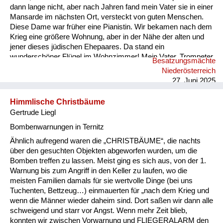
dann lange nicht, aber nach Jahren fand mein Vater sie in einer
Mansarde im nächsten Ort, versteckt von guten Menschen.
Diese Dame war früher eine Pianistin. Wir bekamen nach dem
Krieg eine größere Wohnung, aber in der Nähe der alten und
jener dieses jüdischen Ehepaares. Da stand ein
wunderschöner Flügel im Wohnzimmer! Mein Vater, Trompeter
Besatzungsmächte
und Kapellmeister, untersuchte das Klavier und fand
Niederösterreich
tatsächlich ein Schild innen mit dem Namen dieser Dame. Er
27. Juni 2025
begann sie zu suchen, glaubte nicht an ihren Tod, und die
Freude war für...
Himmlische Christbäume
Gertrude Liegl
Bombenwarnungen in Ternitz
Ähnlich aufregend waren die „CHRISTBÄUME“, die nachts
über den gesuchten Objekten abgeworfen wurden, um die
Bomben treffen zu lassen. Meist ging es sich aus, von der 1.
Warnung bis zum Angriff in den Keller zu laufen, wo die
meisten Familien damals für sie wertvolle Dinge (bei uns
Tuchenten, Bettzeug…) einmauerten für „nach dem Krieg und
wenn die Männer wieder daheim sind. Dort saßen wir dann alle
schweigend und starr vor Angst. Wenn mehr Zeit blieb,
konnten wir zwischen Vorwarnung und FLIEGERALARM den