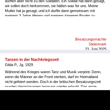
durften aber nicht zu den Soldaten. Ein Soldat hat dann gesagt,
wir sollen doch herkommen, sie hätten was für uns. Meine
Mutter hat ja gesagt, und ich durfte dann gemeinsam mit
meinem 3 Jahre älteren und meinem jüngeren Bruder zu
diesen Soldaten hingehen. Die haben uns ein Stück
Schokolade gegeben und einen Cheddar Käse. Da habe ich
das erste Mal so einen Käse gegessen. Der hat so gut
geschmeckt! Später habe ich mir dann in Wien einen Cheddar
Besatzungsmächte
Käse gekauft, und der war so grauslich...
Steiermark
23. Juni 2025
Tanzen in der Nachkriegszeit
Gilda P., Jg. 1929
Während des Krieges waren Tanz und Musik verpönt. Denn,
wenn die Männer an der Front sterben, darf im Heimatland
nicht gefeiert werden. Doch in der britischen Besatzungszeit
wurden Vergnügungen langsam wieder erlaubt. Das erste
Tanzfest an das Gilda sich erinnert, war ein Faschingsball. Da
erschienen die Menschen sogar verkleidet. Nur
Gesichtsmasken hatten die Briten verboten. Sie wollten, dass
jeder identifizierbar bleibt.