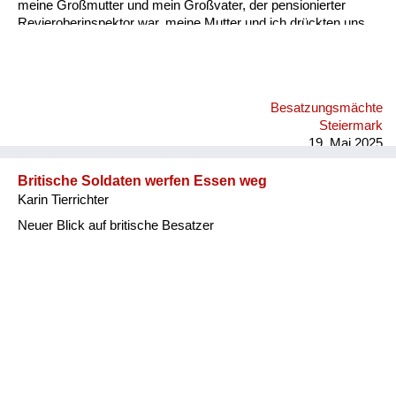
meine Großmutter und mein Großvater, der pensionierter
Revieroberinspektor war, meine Mutter und ich drückten uns
an die Wand. Er saß da, schlug mit der Faust auf den Tisch
und brüllte „Wodka, Wodka“! Meine Großmutter und Mutter
sagten immer wieder, sie hätten keinen, er wiederum brüllte
wieder „Wodka“! Ich dachte mir, dass das komisch war, geh
Besatzungsmächte
dann mit einem Glas zum Wasserhahn, fülle es mit Wasser
Steiermark
und stelle es vor ihn hin. Er hat so zu lachen begonnen,
19. Mai 2025
schall...
Britische Soldaten werfen Essen weg
Karin Tierrichter
Neuer Blick auf britische Besatzer