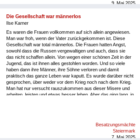
9. Mai 2025
Die Gesellschaft war männerlos
Ilse Karner
Es waren die Frauen vollkommen auf sich allein angewiesen.
Man war froh, wenn der Vater zurückgekommen ist. Diese
Gesellschaft war total männerlos. Die Frauen hatten Angst,
sowohl dass die Russen vergewaltigen und auch, dass sie
das nicht schaffen allein. Von wegen einer schönen Zeit in der
Jugend, das ist ihnen alles gestohlen worden. Und so viele
haben dann ihre Männer, ihre Söhne verloren und damit
praktisch das ganze Leben war kaputt. Es wurde darüber nicht
gesprochen, über weder vor dem Krieg noch nach dem Krieg.
Man hat nur versucht rauszukommen aus dieser Misere und
arbeiten, leisten und etwas besser leben. Aber das ging lang, in
langsamen Schritten. Man hat jetzt schon so lang für eine
Aufarbeitung gebraucht, deswegen rufe ich auch an ich freue
mich, dass das gemacht wird für die nächsten Generationen,
weil die heutige kann sich ja gar nicht vorstellen, was das für
Besatzungsmächte
ein Elend war. Wenn Fliegeralarm sind wir durch die Straßen
Steiermark
bis zum Schlossbergstollen gerannt. Meine Perso...
7. Mai 2025