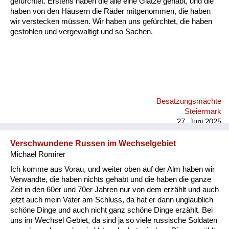
gefürchtet. Erstens haben die alle eine Glatze gehabt, und die
Versorgung
haben von den Häusern die Räder mitgenommen, die haben
wir verstecken müssen. Wir haben uns gefürchtet, die haben
Heimkehrer
gestohlen und vergewaltigt und so Sachen.
Fluchtgeschichten
Familiengeschichten
Schule und Ausbildung
Besatzungsmächte
Wiederaufbau und
Steiermark
Staatsvertrag
27. Juni 2025
Wohnen
Verschwundene Russen im Wechselgebiet
Michael Romirer
sonstiges
Ich komme aus Vorau, und weiter oben auf der Alm haben wir
Verwandte, die haben nichts gehabt und die haben die ganze
Zeit in den 60er und 70er Jahren nur von dem erzählt und auch
jetzt auch mein Vater am Schluss, da hat er dann unglaublich
schöne Dinge und auch nicht ganz schöne Dinge erzählt. Bei
uns im Wechsel Gebiet, da sind ja so viele russische Soldaten