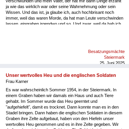
verschwunden und mein Vater, der hat mir dann Dinge erzählt
ja wie das wirklich war oder seine Wahrnehmung oder sein
Wissen. Und das ist, ja glaube ich, auch hochbrisant noch
immer, weil das waren Morde, da hat man Leute verschwinden
lassen, eingraben irgendwo und so. Und zwar, weil da hab ich
den Zettel, das ist vielleicht eines der haarsträubendsten
Erzählungen. Das waren im Hochwechselgebiet, Seppling-
Karndorf; da sind die Russen plündern gekommen, mehrere
und die haben sich da aufgeteilt bei den Bauern und bei dem
Besatzungsmächte
Seppling-Karndorf haben sich die Bauern dann getroffen, weil
Steiermark
er war der der höchstgelegene Bauernhof, am nächs...
25. Juni 2025
Unser wertvolles Heu und die englischen Soldaten
Frau Karner
Es war wahrscheinlich Sommer 1954, in der Steiermark. In
einem Graben haben wir damals ein Haus und auch Tiere
gehabt. Im Sommer wurde das Heu geerntet und
"aufgehiefelt", damit es trocknet. Dann konnte man es in den
Stadel bringen. Dann haben die englischen Soldaten in diesem
Graben ihre Zelte aufgebaut, haben von den Hiefeln unser
wertvolles Heu genommen und es in ihre Zelte gegeben. Wir