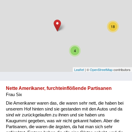
Niederösterreich
Oberösterreich
18
Salzburg
Steiermark
4
Tirol
Vorarlberg
Leaflet
| ©
OpenStreetMap
contributors
Wien
Nette Amerikaner, furchteinflößende Partisanen
Frau Six
Kategorie
Die Amerikaner waren das, die waren sehr nett, die haben bei
Besatzungsmächte
unserem Hof hinten sind sie gestanden mit den Autos und da
sind wir zurückgelaufen zu ihnen und sie haben uns
Frauen, Mütter, Kinder
Kaugummi gegeben, was wir nicht gekannt haben. Aber die
Partisanen, die waren die ärgsten, da hat man sich sehr