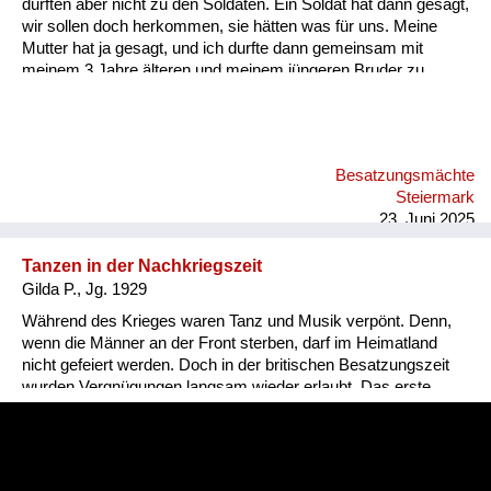
durften aber nicht zu den Soldaten. Ein Soldat hat dann gesagt,
wir sollen doch herkommen, sie hätten was für uns. Meine
Mutter hat ja gesagt, und ich durfte dann gemeinsam mit
meinem 3 Jahre älteren und meinem jüngeren Bruder zu
diesen Soldaten hingehen. Die haben uns ein Stück
Schokolade gegeben und einen Cheddar Käse. Da habe ich
das erste Mal so einen Käse gegessen. Der hat so gut
geschmeckt! Später habe ich mir dann in Wien einen Cheddar
Besatzungsmächte
Käse gekauft, und der war so grauslich...
Steiermark
23. Juni 2025
Tanzen in der Nachkriegszeit
Gilda P., Jg. 1929
Während des Krieges waren Tanz und Musik verpönt. Denn,
wenn die Männer an der Front sterben, darf im Heimatland
nicht gefeiert werden. Doch in der britischen Besatzungszeit
wurden Vergnügungen langsam wieder erlaubt. Das erste
Tanzfest an das Gilda sich erinnert, war ein Faschingsball. Da
erschienen die Menschen sogar verkleidet. Nur
Gesichtsmasken hatten die Briten verboten. Sie wollten, dass
jeder identifizierbar bleibt.