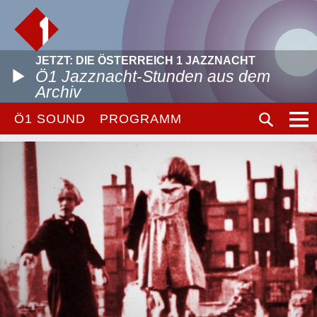
JETZT: DIE ÖSTERREICH 1 JAZZNACHT
Ö1 Jazznacht-Stunden aus dem
Archiv
Ö1 SOUND
PROGRAMM