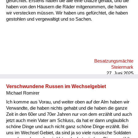
gefürchtet. Erstens haben die alle eine Glatze gehabt, und die
Versorgung
haben von den Häusern die Räder mitgenommen, die haben
wir verstecken müssen. Wir haben uns gefürchtet, die haben
Heimkehrer
gestohlen und vergewaltigt und so Sachen.
Fluchtgeschichten
Familiengeschichten
Schule und Ausbildung
Besatzungsmächte
Wiederaufbau und
Steiermark
Staatsvertrag
27. Juni 2025
Wohnen
Verschwundene Russen im Wechselgebiet
Michael Romirer
sonstiges
Ich komme aus Vorau, und weiter oben auf der Alm haben wir
Verwandte, die haben nichts gehabt und die haben die ganze
Zeit in den 60er und 70er Jahren nur von dem erzählt und auch
jetzt auch mein Vater am Schluss, da hat er dann unglaublich
schöne Dinge und auch nicht ganz schöne Dinge erzählt. Bei
uns im Wechsel Gebiet, da sind ja so viele russische Soldaten