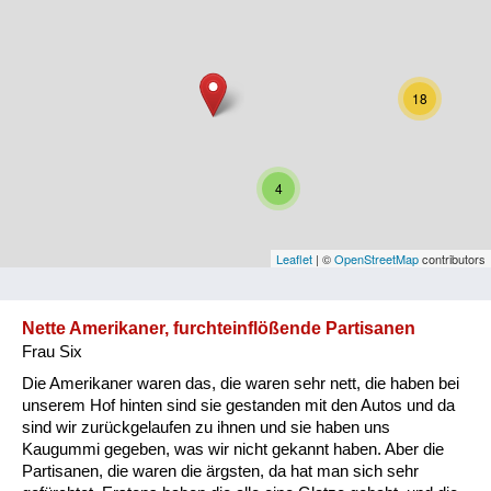
Niederösterreich
Oberösterreich
18
Salzburg
Steiermark
4
Tirol
Vorarlberg
Leaflet
| ©
OpenStreetMap
contributors
Wien
Nette Amerikaner, furchteinflößende Partisanen
Frau Six
Kategorie
Die Amerikaner waren das, die waren sehr nett, die haben bei
Besatzungsmächte
unserem Hof hinten sind sie gestanden mit den Autos und da
sind wir zurückgelaufen zu ihnen und sie haben uns
Frauen, Mütter, Kinder
Kaugummi gegeben, was wir nicht gekannt haben. Aber die
Partisanen, die waren die ärgsten, da hat man sich sehr