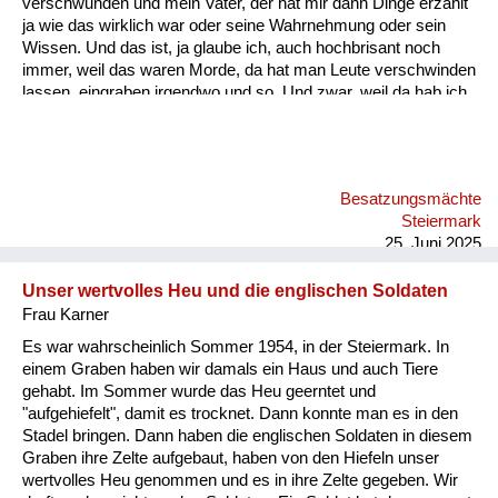
verschwunden und mein Vater, der hat mir dann Dinge erzählt
ja wie das wirklich war oder seine Wahrnehmung oder sein
Wissen. Und das ist, ja glaube ich, auch hochbrisant noch
immer, weil das waren Morde, da hat man Leute verschwinden
lassen, eingraben irgendwo und so. Und zwar, weil da hab ich
den Zettel, das ist vielleicht eines der haarsträubendsten
Erzählungen. Das waren im Hochwechselgebiet, Seppling-
Karndorf; da sind die Russen plündern gekommen, mehrere
und die haben sich da aufgeteilt bei den Bauern und bei dem
Besatzungsmächte
Seppling-Karndorf haben sich die Bauern dann getroffen, weil
Steiermark
er war der der höchstgelegene Bauernhof, am nächs...
25. Juni 2025
Unser wertvolles Heu und die englischen Soldaten
Frau Karner
Es war wahrscheinlich Sommer 1954, in der Steiermark. In
einem Graben haben wir damals ein Haus und auch Tiere
gehabt. Im Sommer wurde das Heu geerntet und
"aufgehiefelt", damit es trocknet. Dann konnte man es in den
Stadel bringen. Dann haben die englischen Soldaten in diesem
Graben ihre Zelte aufgebaut, haben von den Hiefeln unser
wertvolles Heu genommen und es in ihre Zelte gegeben. Wir