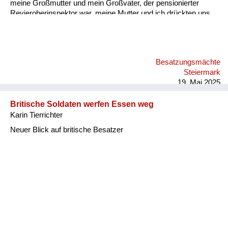
meine Großmutter und mein Großvater, der pensionierter
Revieroberinspektor war, meine Mutter und ich drückten uns
an die Wand. Er saß da, schlug mit der Faust auf den Tisch
und brüllte „Wodka, Wodka“! Meine Großmutter und Mutter
sagten immer wieder, sie hätten keinen, er wiederum brüllte
wieder „Wodka“! Ich dachte mir, dass das komisch war, geh
Besatzungsmächte
dann mit einem Glas zum Wasserhahn, fülle es mit Wasser
Steiermark
und stelle es vor ihn hin. Er hat so zu lachen begonnen,
19. Mai 2025
schall...
Britische Soldaten werfen Essen weg
Karin Tierrichter
Neuer Blick auf britische Besatzer