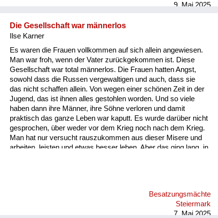
9. Mai 2025
Die Gesellschaft war männerlos
Ilse Karner
Es waren die Frauen vollkommen auf sich allein angewiesen.
Man war froh, wenn der Vater zurückgekommen ist. Diese
Gesellschaft war total männerlos. Die Frauen hatten Angst,
sowohl dass die Russen vergewaltigen und auch, dass sie
das nicht schaffen allein. Von wegen einer schönen Zeit in der
Jugend, das ist ihnen alles gestohlen worden. Und so viele
haben dann ihre Männer, ihre Söhne verloren und damit
praktisch das ganze Leben war kaputt. Es wurde darüber nicht
gesprochen, über weder vor dem Krieg noch nach dem Krieg.
Man hat nur versucht rauszukommen aus dieser Misere und
arbeiten, leisten und etwas besser leben. Aber das ging lang, in
langsamen Schritten. Man hat jetzt schon so lang für eine
Aufarbeitung gebraucht, deswegen rufe ich auch an ich freue
mich, dass das gemacht wird für die nächsten Generationen,
weil die heutige kann sich ja gar nicht vorstellen, was das für
Besatzungsmächte
ein Elend war. Wenn Fliegeralarm sind wir durch die Straßen
Steiermark
bis zum Schlossbergstollen gerannt. Meine Perso...
7. Mai 2025