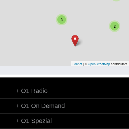
Niederösterreich
Oberösterreich
3
Salzburg
2
Steiermark
Tirol
Vorarlberg
Leaflet
| ©
OpenStreetMap
contributors
Wien
Ö1 Radio
Kategorie
Besatzungsmächte
Ö1 On Demand
Frauen, Mütter, Kinder
Ö1 Spezial
Versorgung