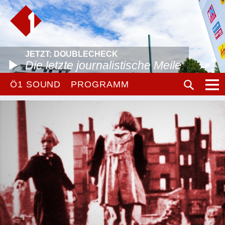
JETZT: DOUBLECHECK
Die letzte journalistische Meile
Ö1 SOUND
PROGRAMM