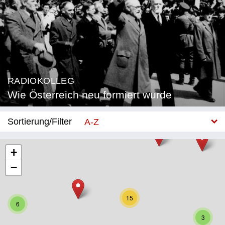
RADIOKOLLEG
Wie Österreich neu formiert wurde
Sortierung/Filter
A-Z
Neu
+
−
Bundesland
Burgenland
15
6
Kärnten
3