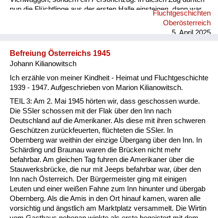
nun die Flüchtlinge aus der ersten Halle einsteigen, dann war
Fluchtgeschichten
der Zug voll. Wir waren traurig und sahen uns sehr Leid, noch
Oberösterreich
nicht in unsere Heimat zurückzukehren und noch länger zu
5. April 2025
warten. “Gott sei Dank!“ Wir konnten nicht ahnen, dass das ein
großes Glück für uns war. Die Mutter mit den zwei Kindern
Befreiung Österreichs 1945
aus unserem Nachbar...
Johann Kilianowitsch
Ich erzähle von meiner Kindheit - Heimat und Fluchtgeschichte
1939 - 1947. Aufgeschrieben von Marion Kilianowitsch.
TEIL 3: Am 2. Mai 1945 hörten wir, dass geschossen wurde.
Die SSler schossen mit der Flak über den Inn nach
Deutschland auf die Amerikaner. Als diese mit ihren schweren
Geschützen zurückfeuerten, flüchteten die SSler. In
Obernberg war weithin der einzige Übergang über den Inn. In
Schärding und Braunau waren die Brücken nicht mehr
befahrbar. Am gleichen Tag fuhren die Amerikaner über die
Stauwerksbrücke, die nur mit Jeeps befahrbar war, über den
Inn nach Österreich. Der Bürgermeister ging mit einigen
Leuten und einer weißen Fahne zum Inn hinunter und übergab
Obernberg. Als die Amis in den Ort hinauf kamen, waren alle
vorsichtig und ängstlich am Marktplatz versammelt. Die Wirtin