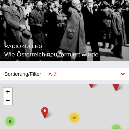
RADIOKOLLEG
Wie Österreich neu formiert wurde
Sortierung/Filter
A-Z
Neu
+
−
Bundesland
Burgenland
15
6
Kärnten
3