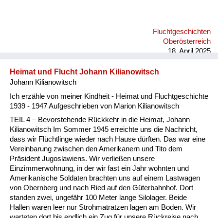
gesagt, sie sollen die Burschen in einen Stadel einquartieren
über Nacht, ihnen was zu essen geben und auf sie aufpassen,
weil die marodierende SS alle Fahnenflüchtigen sofort
Fluchtgeschichten
erschießt. Das heißt, er hat dem wahrscheinlich sein Leben zu
Oberösterreich
verdanken. Mein Vater hat mir das wiederholt erzählt, es dürfte
18. April 2025
ihn sein L...
Heimat und Flucht Johann Kilianowitsch
Johann Kilianowitsch
Ich erzähle von meiner Kindheit - Heimat und Fluchtgeschichte
1939 - 1947 Aufgeschrieben von Marion Kilianowitsch
TEIL 4 – Bevorstehende Rückkehr in die Heimat, Johann
Kilianowitsch Im Sommer 1945 erreichte uns die Nachricht,
dass wir Flüchtlinge wieder nach Hause dürften. Das war eine
Vereinbarung zwischen den Amerikanern und Tito dem
Präsident Jugoslawiens. Wir verließen unsere
Einzimmerwohnung, in der wir fast ein Jahr wohnten und
Amerikanische Soldaten brachten uns auf einem Lastwagen
von Obernberg und nach Ried auf den Güterbahnhof. Dort
standen zwei, ungefähr 100 Meter lange Silolager. Beide
Hallen waren leer nur Strohmatratzen lagen am Boden. Wir
warteten dort bis endlich ein Zug für unsere Rückreise nach