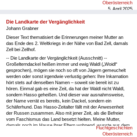
nebeneinander gereiht. Es gab keine Rücksicht auf
Oberösterreich
Intimsphäre. Mein Vater sah sich schon am zweiten Tag nach
5. April 2025
unserer Ankunft nach Arbeit um. Er begann in einer
Schneiderei am Marktplatz an zu arbeiten. Nach ungefähr
Die Landkarte der Vergänglichkeit
sechs Wochen bekamen wir eine Zwei-Zimmer-Wohnung in
Johann Grabner
der wir zu ...
Dieser Text thematisiert die Erinnerungen meiner Mutter an
das Ende des 2. Weltkriegs in der Nähe von Bad Zell, damals
Zell bei Zellhof.
-- Die Landkarte der Vergänglichkeit (Ausschnitt) --
Großelterndackel heißen immer und ewig Waldl („Woidl“
gesprochen), mögen sie noch so oft von Jägern gemeuchelt
werden oder sonst irgendwie verlustig gehen: Ihre Inkarnation
hört stets auf denselben Namen – soweit sie bereit ist zu
hören. Einmal gab es eine Zeit, da hat der Waldl nicht Waldl,
sondern Hasso geheißen. Und dieser war ausnahmsweise,
der Name verrät es bereits, kein Dackel, sondern ein
Schäferhund. Das Hasso-Zeitalter fällt mit der Anwesenheit
der Russen zusammen. Also mit jener Zeit, als die Befreier
vom Faschismus das Land besetzt hielten. Meine Mutter,
damals noch im Hause ihrer Eltern wohnend, wusste aus dem
Fluchtgeschichten
Hasso-Zeitalter beiläufig das zu berichten: Eines Tages fuhr
Oberösterreich