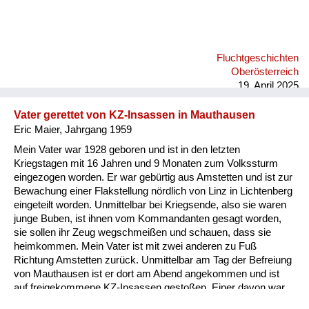
gut, meine Mutti war ja schon verlobt. Der andere Wiener war
der Dr. Hermann Withalm. Der ist dann im Herbst zurück nach
Wien und hat gesagt, er geht in den Staatsdienst. Meine Mutti
hat gefragt: Ah, spitzen Sie auf einen Ministerposten? Na ja, er
Fluchtgeschichten
wurde dann Vizekanzler. Die Verbindung dieser Menschen,
Oberösterreich
sowohl der Familie...
19. April 2025
Vater gerettet von KZ-Insassen in Mauthausen
Eric Maier, Jahrgang 1959
Mein Vater war 1928 geboren und ist in den letzten
Kriegstagen mit 16 Jahren und 9 Monaten zum Volkssturm
eingezogen worden. Er war gebürtig aus Amstetten und ist zur
Bewachung einer Flakstellung nördlich von Linz in Lichtenberg
eingeteilt worden. Unmittelbar bei Kriegsende, also sie waren
junge Buben, ist ihnen vom Kommandanten gesagt worden,
sie sollen ihr Zeug wegschmeißen und schauen, dass sie
heimkommen. Mein Vater ist mit zwei anderen zu Fuß
Richtung Amstetten zurück. Unmittelbar am Tag der Befreiung
von Mauthausen ist er dort am Abend angekommen und ist
auf freigekommene KZ-Insassen gestoßen. Einer davon war
ein höherer russischer Militär. Der hat einem Bauern dort