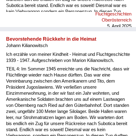
Subotica bereit stand. Endlich war es soweit! Diesmal war es
kein Viehwaggon sondern ein Personenzug. In diesen Zug
Fluchtgeschichten
durften nun die Flüchtlinge aus der ersten Halle einsteigen,
Oberösterreich
dann war der Zug voll. Wir waren traurig und sahen uns sehr
5. April 2025
Leid, noch nicht in unsere Heimat zurückzukehren und noch
länger zu warten. “Gott sei Dank!“ Wir konnten nicht ahnen,
Bevorstehende Rückkehr in die Heimat
dass das ein großes Glück für ...
Johann Kilianowitsch
Ich erzähle von meiner Kindheit - Heimat und Fluchtgeschichte
1939 - 1947. Aufgeschrieben von Marion Kilianowitsch.
TEIL 4: Im Sommer 1945 erreichte uns die Nachricht, dass wir
Flüchtlinge wieder nach Hause dürften. Das war eine
Vereinbarung zwischen den Amerikanern und Tito, dem
Präsident Jugoslawiens. Wir verließen unsere
Einzimmerwohnung, in der wir fast ein Jahr wohnten, und
Amerikanische Soldaten brachten uns auf einem Lastwagen
von Obernberg nach Ried auf den Güterbahnhof. Dort standen
zwei, ungefähr 100 Meter lange Silolager. Beide Hallen waren
leer, nur Strohmatratzen lagen am Boden. Wir warteten dort
bis endlich ein Zug für unsere Rückreise nach Subotica bereit
stand. Endlich war es soweit! Diesmal war es kein
Viehwaggon, sondern ein Personenzug. In diesen Zug durften