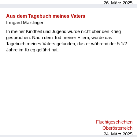
ein Lastwagen mit Russen vor ihrem Hofe vor, hielt an, und die
26. März 2025
mitfahrenden Uniformierten sprangen von der Ladefläche.
Meiner Großmutter gegenüber vorgebend, das Haus nach
Aus dem Tagebuch meines Vaters
Bildern des schnauzbärtigen Gröfaz (=größter Feldherr aller
Irmgard Maislinger
Zeite...
In meiner Kindheit und Jugend wurde nicht über den Krieg
gesprochen. Nach dem Tod meiner Eltern, wurde das
Tagebuch meines Vaters gefunden, das er während der 5 1/2
Jahre im Krieg geführt hat.
Fluchtgeschichten
Oberösterreich
24. März 2025