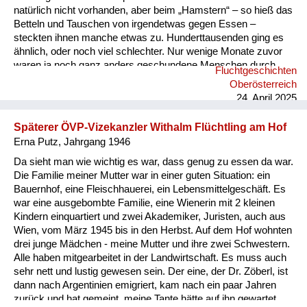
natürlich nicht vorhanden, aber beim „Hamstern“ – so hieß das
Betteln und Tauschen von irgendetwas gegen Essen –
steckten ihnen manche etwas zu. Hunderttausenden ging es
ähnlich, oder noch viel schlechter. Nur wenige Monate zuvor
waren ja noch ganz anders geschundene Menschen durch
Fluchtgeschichten
österreichische Dörfer getrieben worden: Einige Landsleute
Oberösterreich
hatten gemordet, andere gejohlt, viele beschämt bis entsetzt
24. April 2025
weggeschaut, wenige hatten – unter Lebensgefahr – den
Erbarmungswürdigen etwas Essbares gegeben. Über die
Späterer ÖVP-Vizekanzler Withalm Flüchtling am Hof
prozentuale Verteilung von Mut...
Erna Putz, Jahrgang 1946
Da sieht man wie wichtig es war, dass genug zu essen da war.
Die Familie meiner Mutter war in einer guten Situation: ein
Bauernhof, eine Fleischhauerei, ein Lebensmittelgeschäft. Es
war eine ausgebombte Familie, eine Wienerin mit 2 kleinen
Kindern einquartiert und zwei Akademiker, Juristen, auch aus
Wien, vom März 1945 bis in den Herbst. Auf dem Hof wohnten
drei junge Mädchen - meine Mutter und ihre zwei Schwestern.
Alle haben mitgearbeitet in der Landwirtschaft. Es muss auch
sehr nett und lustig gewesen sein. Der eine, der Dr. Zöberl, ist
dann nach Argentinien emigriert, kam nach ein paar Jahren
zurück und hat gemeint, meine Tante hätte auf ihn gewartet...