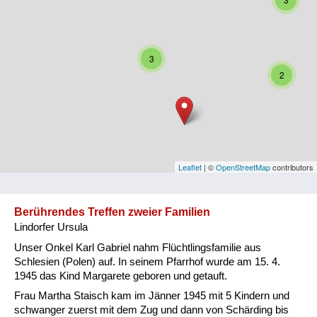
Niederösterreich
Oberösterreich
3
Salzburg
2
Steiermark
Tirol
Vorarlberg
Leaflet
| ©
OpenStreetMap
contributors
Wien
Berührendes Treffen zweier Familien
Lindorfer Ursula
Kategorie
Unser Onkel Karl Gabriel nahm Flüchtlingsfamilie aus
Besatzungsmächte
Schlesien (Polen) auf. In seinem Pfarrhof wurde am 15. 4.
1945 das Kind Margarete geboren und getauft.
Frauen, Mütter, Kinder
Frau Martha Staisch kam im Jänner 1945 mit 5 Kindern und
schwanger zuerst mit dem Zug und dann von Schärding bis