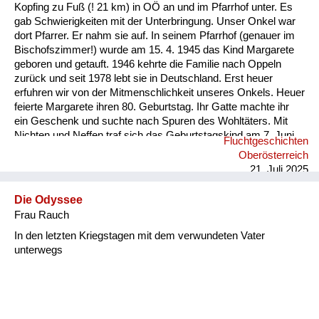
Versorgung
Kopfing zu Fuß (! 21 km) in OÖ an und im Pfarrhof unter. Es
gab Schwierigkeiten mit der Unterbringung. Unser Onkel war
Heimkehrer
dort Pfarrer. Er nahm sie auf. In seinem Pfarrhof (genauer im
Bischofszimmer!) wurde am 15. 4. 1945 das Kind Margarete
Fluchtgeschichten
geboren und getauft. 1946 kehrte die Familie nach Oppeln
zurück und seit 1978 lebt sie in Deutschland. Erst heuer
Familiengeschichten
erfuhren wir von der Mitmenschlichkeit unseres Onkels. Heuer
feierte Margarete ihren 80. Geburtstag. Ihr Gatte machte ihr
Schule und Ausbildung
ein Geschenk und suchte nach Spuren des Wohltäters. Mit
Nichten und Neffen traf sich das Geburtstagskind am 7. Juni
Fluchtgeschichten
Wiederaufbau und
2025 an dessen Grab (Pfarre Rannariedl, Pühret 4143
Oberösterreich
Neustift) in Österreich.
Staatsvertrag
21. Juli 2025
Wohnen
Die Odyssee
Frau Rauch
sonstiges
In den letzten Kriegstagen mit dem verwundeten Vater
unterwegs