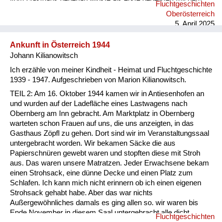
vom Gasthaus nebenan winkte als erste begeistert mit dem
Fluchtgeschichten
Taschentuch. Ab diesem Zeitpunkt waren die Menschen in
Oberösterreich
Österreich nicht mehr so freundlich und hilfsbereit zu uns
5. April 2025
Flüchtlingen. Sie änderten ihre Meinung und beschimpften uns
als „s’Gfrastleut, Banatergfrast schaut's, dass wieder
Ankunft in Österreich 1944
weiterkommt’s. Warum...
Johann Kilianowitsch
Ich erzähle von meiner Kindheit - Heimat und Fluchtgeschichte
1939 - 1947. Aufgeschrieben von Marion Kilianowitsch.
TEIL 2: Am 16. Oktober 1944 kamen wir in Antiesenhofen an
und wurden auf der Ladefläche eines Lastwagens nach
Obernberg am Inn gebracht. Am Marktplatz in Obernberg
warteten schon Frauen auf uns, die uns anzeigten, in das
Gasthaus Zöpfl zu gehen. Dort sind wir im Veranstaltungssaal
untergebracht worden. Wir bekamen Säcke die aus
Papierschnüren gewebt waren und stopften diese mit Stroh
aus. Das waren unsere Matratzen. Jeder Erwachsene bekam
einen Strohsack, eine dünne Decke und einen Platz zum
Schlafen. Ich kann mich nicht erinnern ob ich einen eigenen
Strohsack gehabt habe. Aber das war nichts
Außergewöhnliches damals es ging allen so. wir waren bis
Ende November in diesem Saal untergebracht alle dicht
Fluchtgeschichten