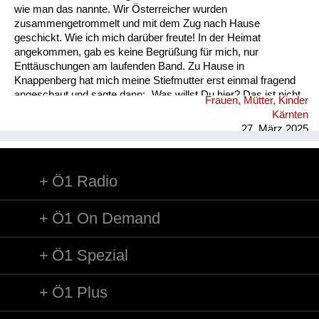
wie man das nannte. Wir Österreicher wurden
zusammengetrommelt und mit dem Zug nach Hause
geschickt. Wie ich mich darüber freute! In der Heimat
angekommen, gab es keine Begrüßung für mich, nur
Enttäuschungen am laufenden Band. Zu Hause in
Knappenberg hat mich meine Stiefmutter erst einmal fragend
angeschaut und sagte dann: „Was willst Du hier? Das ist nicht
Frauen, Mütter, Kinder
mehr Dein Zuhause! Ich bin von Deinem Vater geschieden. Du
Kärnten
kannst eine Nacht hier schlafen, aber morgen musst du
27. März 2025
verschwinden!“ Ich wusste nicht, wie und was mit mir
geschah. Ich ging am nächsten Tag zum Bahnhof nach
Hüttenberg und kaufte mir eine Fahrkarte nach Unzmarkt.
Ö1 Radio
Koffer und Habseligkeiten hatte ich mit. Vor Unzmarkt löste ich
vor Verzweiflung die Sicherheitsstange am Ausstieg und ließ
mi...
Ö1 On Demand
Ö1 Spezial
Ö1 Plus