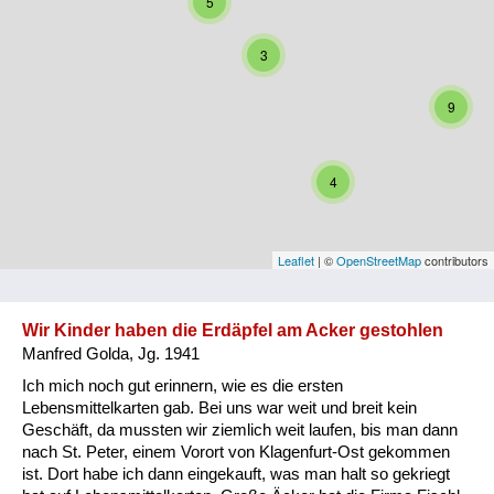
5
Niederösterreich
3
Oberösterreich
9
Salzburg
Steiermark
4
Tirol
Vorarlberg
Leaflet
| ©
OpenStreetMap
contributors
Wien
Wir Kinder haben die Erdäpfel am Acker gestohlen
Manfred Golda, Jg. 1941
Kategorie
Ich mich noch gut erinnern, wie es die ersten
Besatzungsmächte
Lebensmittelkarten gab. Bei uns war weit und breit kein
Geschäft, da mussten wir ziemlich weit laufen, bis man dann
Frauen, Mütter, Kinder
nach St. Peter, einem Vorort von Klagenfurt-Ost gekommen
ist. Dort habe ich dann eingekauft, was man halt so gekriegt