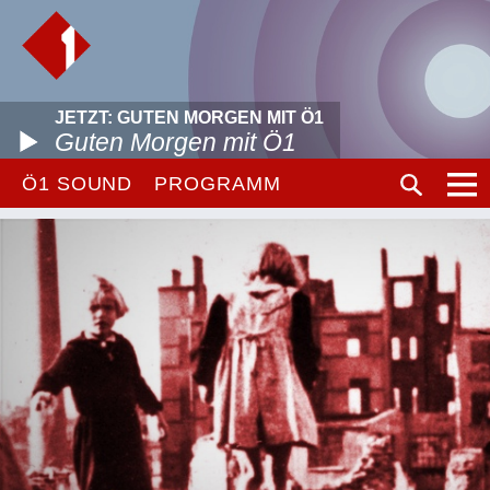
JETZT: GUTEN MORGEN MIT Ö1
Guten Morgen mit Ö1
Ö1 SOUND
PROGRAMM