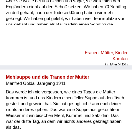
Aber sie wollte bei uns bleiben und sagte, sie wolle sich den
Engländern nicht auf den Schoß setzen. Wir haben 70 Schilling
zu dritt gehabt, nach der Todeserklärung haben wir mehr
gekriegt. Wir haben gut gelebt, wir haben vier Tennisplätze vor
uns gehabt und haben als Ballmädeln einen Schilling die
Stunde, dann zwei Schilling zu zweit. Dann sind wir jeden Tag
ins Kino oder Eis essen gegangen, wir zwei Fratzen, statt
unser geringes Einkommen aufzubessern. Ich habe am
Bacherl Neunäugel mit der Hand gefischt. Wir Kinder hatten
Frauen, Mütter, Kinder
ein freies Leben damals in Velden. An den Vater haben wir nur
Kärnten
hie und da gedacht. Kommt er vielleicht doch wieder...
6. Mai 2025
Mehlsuppe und die Tränen der Mutter
Manfred Golda, Jahrgang 1941
Das werde ich nie vergessen, wie eines Tages die Mutter
kommen ist und uns Kindern einen Teller Suppe auf den Tisch
gestellt und geweint hat. Sie hat gesagt: ich kann euch leider
nichts anderes geben. Das war eine Suppe aus gekochtem
Wasser mit ein bisschen Mehl, Kümmel und Salz drin. Das
war der dritte Tag, an dem wir nichts anderes gekriegt haben
als das.