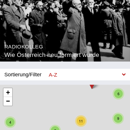
RADIOKOLLEG
Wie Österreich neu formiert wurde
Sortierung/Filter
A-Z
Neu
+
6
−
Bundesland
Burgenland
9
11
4
Kärnten