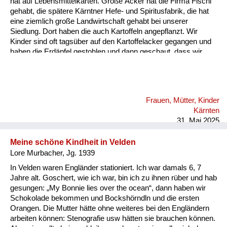
hat auf Lebensmittelkarten. Große Äcker hat die Firma Fischl
Versorgung
gehabt, die spätere Kärntner Hefe- und Spiritusfabrik, die hat
eine ziemlich große Landwirtschaft gehabt bei unserer
Heimkehrer
Siedlung. Dort haben die auch Kartoffeln angepflanzt. Wir
Kinder sind oft tagsüber auf den Kartoffelacker gegangen und
Fluchtgeschichten
haben die Erdäpfel gestohlen und dann geschaut, dass wir
wieder heimkommen, ohne dass das wer bemerkt. Es ist auch
Familiengeschichten
immer ein Aufseher herumgegangen, der aufgepasst hat, dass
nichts gestohlen wird. Wenn dann abgeerntet war, dann durfte
Schule und Ausbildung
man auch offiziell nach übriggebliebenen Kartoffeln suchen. Da
Frauen, Mütter, Kinder
haben dann auch andere Leute aus der Nachbarschaft den
Wiederaufbau und
Kärnten
Acker abgesucht.
Staatsvertrag
31. Mai 2025
Wohnen
Meine schöne Kindheit in Velden
Lore Murbacher, Jg. 1939
sonstiges
In Velden waren Engländer stationiert. Ich war damals 6, 7
Jahre alt. Goschert, wie ich war, bin ich zu ihnen rüber und hab
gesungen: „My Bonnie lies over the ocean“, dann haben wir
Schokolade bekommen und Bockshörndln und die ersten
Orangen. Die Mutter hätte ohne weiteres bei den Engländern
arbeiten können: Stenografie usw hätten sie brauchen können.