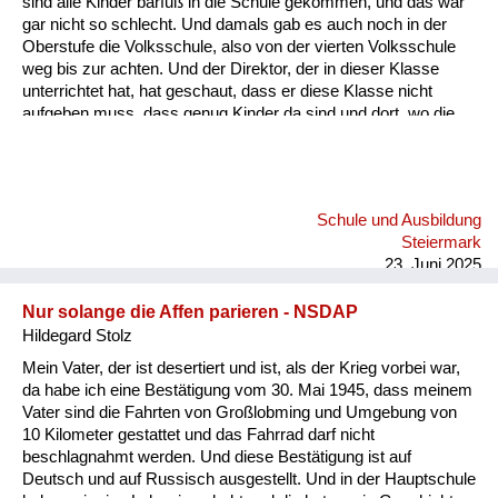
sind alle Kinder barfuß in die Schule gekommen, und das war
Versorgung
gar nicht so schlecht. Und damals gab es auch noch in der
Oberstufe die Volksschule, also von der vierten Volksschule
Heimkehrer
weg bis zur achten. Und der Direktor, der in dieser Klasse
unterrichtet hat, hat geschaut, dass er diese Klasse nicht
Fluchtgeschichten
aufgeben muss, dass genug Kinder da sind und dort, wo die
Eltern sich nicht gekümmert haben, sondern dem Lehrer alles
Familiengeschichten
überlassen haben, dort hat er geschaut, dass er genug Kinder
hat in dieser Klasse. Und es waren leider auch sehr oft sehr
Schule und Ausbildung
gescheite Kinder, die dort hingehen mussten. Mein Vater hat
Schule und Ausbildung
sich aber geweigert. Er hat geschaut, dass wir dann in die
Wiederaufbau und
Steiermark
Hauptschule kommen. Die war dann sieben Kilometer...
Staatsvertrag
23. Juni 2025
Wohnen
Nur solange die Affen parieren - NSDAP
Hildegard Stolz
sonstiges
Mein Vater, der ist desertiert und ist, als der Krieg vorbei war,
da habe ich eine Bestätigung vom 30. Mai 1945, dass meinem
Vater sind die Fahrten von Großlobming und Umgebung von
10 Kilometer gestattet und das Fahrrad darf nicht
beschlagnahmt werden. Und diese Bestätigung ist auf
Deutsch und auf Russisch ausgestellt. Und in der Hauptschule