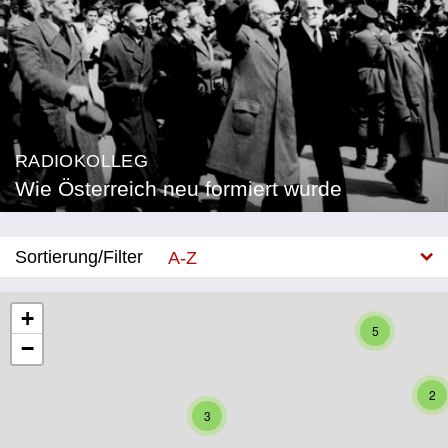
RADIOKOLLEG
Wie Österreich neu formiert wurde
Sortierung/Filter
A-Z
Neu
+
5
−
Bundesland
Burgenland
2
3
Kärnten