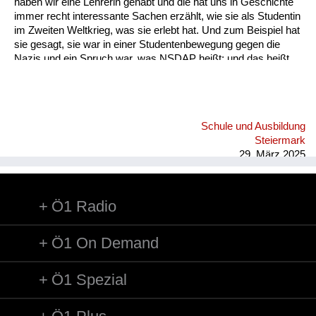
haben wir eine Lehrerin gehabt und die hat uns in Geschichte
immer recht interessante Sachen erzählt, wie sie als Studentin
im Zweiten Weltkrieg, was sie erlebt hat. Und zum Beispiel hat
sie gesagt, sie war in einer Studentenbewegung gegen die
Nazis und ein Spruch war, was NSDAP heißt: und das heißt
"Nur solange die Affen parieren". Also die Geschichte Lehrerin
in der Hauptschule, die hat auch gesagt, dass sie im Zweiten
Weltkrieg eben sehr wenig zu essen bekommen haben. Da
hat sie auch einen Spruch gehabt, der Göring, der war ja
Schule und Ausbildung
ziemlich stark. Und ein Spruch war: "Hering, Hering, dick und
Steiermark
fett wie Göring". Im Radio ist dann immer ein Lied g...
29. März 2025
Ö1 Radio
Ö1 On Demand
Ö1 Spezial