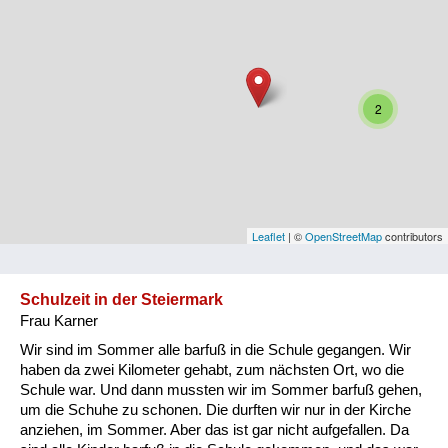
Niederösterreich
Oberösterreich
Salzburg
2
Steiermark
Tirol
Vorarlberg
Leaflet
| ©
OpenStreetMap
contributors
Wien
Schulzeit in der Steiermark
Frau Karner
Kategorie
Wir sind im Sommer alle barfuß in die Schule gegangen. Wir
Besatzungsmächte
haben da zwei Kilometer gehabt, zum nächsten Ort, wo die
Schule war. Und dann mussten wir im Sommer barfuß gehen,
Frauen, Mütter, Kinder
um die Schuhe zu schonen. Die durften wir nur in der Kirche
anziehen, im Sommer. Aber das ist gar nicht aufgefallen. Da