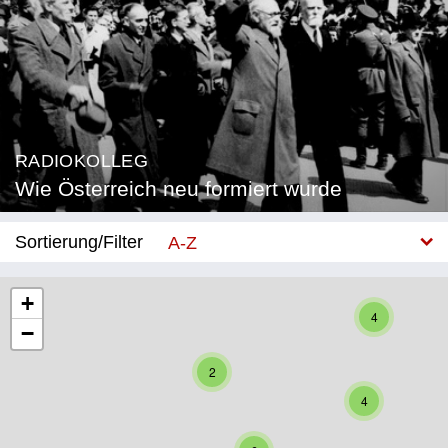
RADIOKOLLEG
Wie Österreich neu formiert wurde
Sortierung/Filter
A-Z
Neu
+
4
−
Bundesland
2
Burgenland
4
Kärnten