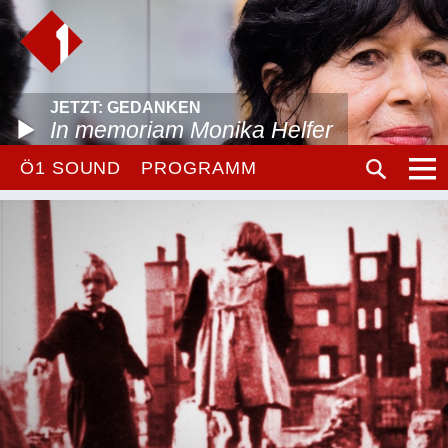
JETZT: GEDANKEN
In memoriam Monika Helfer
Ö1 SOUND
PROGRAMM