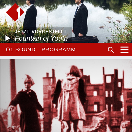
JETZT: VORGESTELLT
Fountain of Youth
Ö1 SOUND
PROGRAMM