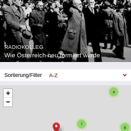
RADIOKOLLEG
Wie Österreich neu formiert wurde
Sortierung/Filter
A-Z
Neu
4
+
−
Bundesland
Burgenland
7
Kärnten
8