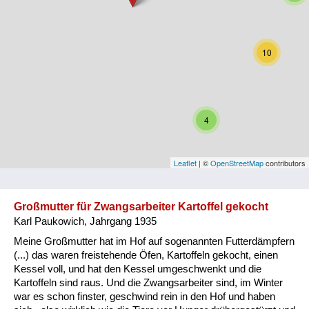
Niederösterreich
Oberösterreich
10
Salzburg
Steiermark
4
Tirol
Vorarlberg
Leaflet
| ©
OpenStreetMap
contributors
Wien
Großmutter für Zwangsarbeiter Kartoffel gekocht
Karl Paukowich, Jahrgang 1935
Kategorie
Meine Großmutter hat im Hof auf sogenannten Futterdämpfern
Besatzungsmächte
(...) das waren freistehende Öfen, Kartoffeln gekocht, einen
Kessel voll, und hat den Kessel umgeschwenkt und die
Frauen, Mütter, Kinder
Kartoffeln sind raus. Und die Zwangsarbeiter sind, im Winter
war es schon finster, geschwind rein in den Hof und haben