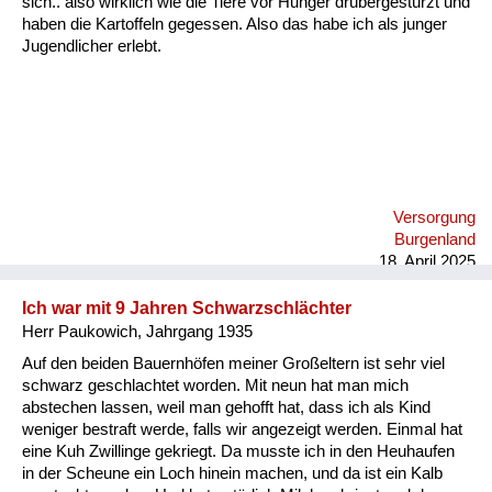
sich.. also wirklich wie die Tiere vor Hunger drübergestürzt und
Versorgung
haben die Kartoffeln gegessen. Also das habe ich als junger
Jugendlicher erlebt.
Heimkehrer
Fluchtgeschichten
Familiengeschichten
Schule und Ausbildung
Versorgung
Wiederaufbau und
Burgenland
Staatsvertrag
18. April 2025
Wohnen
Ich war mit 9 Jahren Schwarzschlächter
Herr Paukowich, Jahrgang 1935
sonstiges
Auf den beiden Bauernhöfen meiner Großeltern ist sehr viel
schwarz geschlachtet worden. Mit neun hat man mich
abstechen lassen, weil man gehofft hat, dass ich als Kind
weniger bestraft werde, falls wir angezeigt werden. Einmal hat
eine Kuh Zwillinge gekriegt. Da musste ich in den Heuhaufen
in der Scheune ein Loch hinein machen, und da ist ein Kalb