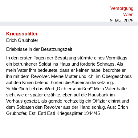
tragisch empfunden. Ich habe alles gehabt und mir war
Versorgung
eigentlich nicht bewusst, dass da Krieg ist. Ich habe nur nicht
Wien
alles haben können. Man wünscht sich oft zu vi...
9. Mai 2025
Kriegssplitter
Erich Grubhofer
Erlebnisse in der Besatzungszeit
In den ersten Tagen der Besatzung stürmte eines Vormittags
ein betrunkener Soldat ins Haus und forderte Schnaps. Als
mein Vater ihm bedeutete, dass er keinen habe, bedrohte er
ihn mit dem Revolver. Meine Mutter und ich, im Obergeschoss
auf den Knien betend, hörten die Auseinandersetzung.
Schließlich fiel das Wort „Dich erschießen!“ Mein Vater hatte
sich, wie er später erzählte, eben auf die Hausbank im
Vorhaus gesetzt, als gerade rechtzeitig ein Offizier eintrat und
dem Soldaten den Revolver aus der Hand schlug. Aus: Erich
Grubhofer, Est! Est! Est! Kriegssplitter 1944/45