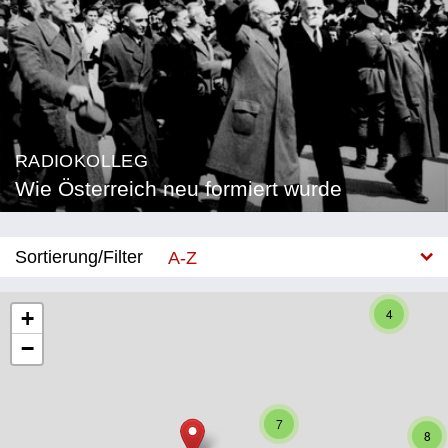
RADIOKOLLEG
Wie Österreich neu formiert wurde
Sortierung/Filter
A-Z
Neu
4
+
−
Bundesland
Burgenland
7
Kärnten
8