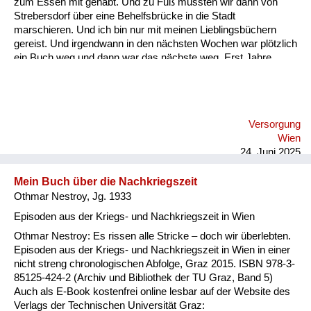
zum Essen mit gehabt. Und zu Fuß mussten wir dann von
Strebersdorf über eine Behelfsbrücke in die Stadt
marschieren. Und ich bin nur mit meinen Lieblingsbüchern
gereist. Und irgendwann in den nächsten Wochen war plötzlich
ein Buch weg und dann war das nächste weg. Erst Jahre
später bin ich draufgekommen, dass meine Tante und meine
Großmutter die Bücher auf dem Schwarzmarkt gegen
Lebensmittel eintauschen mussten.
Versorgung
Wien
24. Juni 2025
Mein Buch über die Nachkriegszeit
Othmar Nestroy, Jg. 1933
Episoden aus der Kriegs- und Nachkriegszeit in Wien
Othmar Nestroy: Es rissen alle Stricke – doch wir überlebten.
Episoden aus der Kriegs- und Nachkriegszeit in Wien in einer
nicht streng chronologischen Abfolge, Graz 2015. ISBN 978-3-
85125-424-2 (Archiv und Bibliothek der TU Graz, Band 5)
Auch als E-Book kostenfrei online lesbar auf der Website des
Verlags der Technischen Universität Graz: