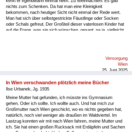
kehrt er irgendwann einmal heim. Zu Weihnachten: Es gab
Versorgung
nichts zum Schenken. Da hat man eine Kleinigkeit
bekommen, nach heutiger Sicht nicht einmal der Rede wert.
Heimkehrer
Man hat sich über selbstgestrickte Fäustlinge oder Socken
oder Schals gefreut. Der Großteil dieser vaterlosen Kinder hat
Fluchtgeschichten
auf die Frage, was sie sich wünschen, gesagt, na ja, vielleicht
dass der Papa nach Hause kommt, weil die Mama ist ja so
Familiengeschichten
allein. Also das hat mich damals als Kind so berührt, weil ich
hatte das Glück, einen sehr alten Vater zu haben, der nicht
Schule und Ausbildung
mehr eingezogen wurde in den Krieg. Und da muss ich aber
Versorgung
anhängen, dass diese Mütter, diese Frauen ja alleine waren.
Wiederaufbau und
Wien
Und das waren für meine Begriffe, für mein Empfinden, das
Staatsvertrag
25. Juni 2025
waren wahre, eman...
Wohnen
In Wien verschwanden plötzlich meine Bücher
Ilse Urbanek, Jg. 1935
sonstiges
Meine Mutter hat gefunden, ich müsste ins Gymnasium
gehen. Oder ich sollte. Ich wollte auch. Und hat mich zur
Großmutter nach Wien geschickt, wo es nichts gegeben hat,
natürlich, noch viel weniger als draußen im Waldviertel. Im
Lastzug konnten wir mit nach Wien fahren, meine Mutter und
ich. Sie hat einen großen Rucksack mit Erdäpfeln und Sachen