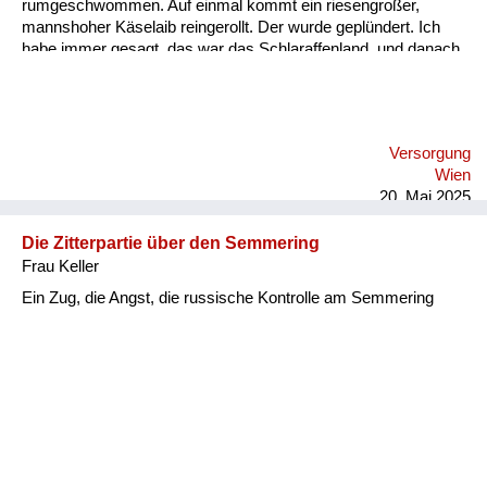
rumgeschwommen. Auf einmal kommt ein riesengroßer,
mannshoher Käselaib reingerollt. Der wurde geplündert. Ich
habe immer gesagt, das war das Schlaraffenland, und danach
ist die Hungersnot gekommen. Wir haben uns abschneiden
können wie im Schlaraffenland, so viel wir wollten. Danach war
nicht genug da, um die Bevölkerung in der ersten Zeit zu
versorgen. Was auch symptomatisch war: man hat dann
Versorgung
Lieferungen bekommen von anderen Ländern und wir sind
Wien
unter der russischen Besatzungsmacht gewesen, die haben ja
20. Mai 2025
selber nichts gehabt. Die haben uns beliefer...
Die Zitterpartie über den Semmering
Frau Keller
Ein Zug, die Angst, die russische Kontrolle am Semmering