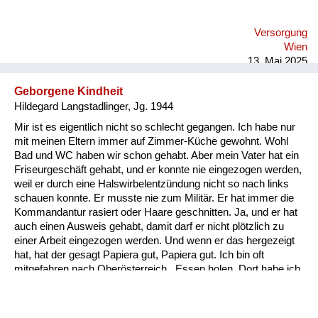
Versorgung
Wien
13. Mai 2025
Geborgene Kindheit
Hildegard Langstadlinger, Jg. 1944
Mir ist es eigentlich nicht so schlecht gegangen. Ich habe nur
mit meinen Eltern immer auf Zimmer-Küche gewohnt. Wohl
Bad und WC haben wir schon gehabt. Aber mein Vater hat ein
Friseurgeschäft gehabt, und er konnte nie eingezogen werden,
weil er durch eine Halswirbelentzündung nicht so nach links
schauen konnte. Er musste nie zum Militär. Er hat immer die
Kommandantur rasiert oder Haare geschnitten. Ja, und er hat
auch einen Ausweis gehabt, damit darf er nicht plötzlich zu
einer Arbeit eingezogen werden. Und wenn er das hergezeigt
hat, hat der gesagt Papiera gut, Papiera gut. Ich bin oft
mitgefahren nach Oberösterreich , Essen holen. Dort habe ich
entweder mit Mutter oder Vater in einem Bett geschlafen und
wir konnten Kartoffeln holen und Fleisch und was man so
braucht. Und so habe ich eigentlich meine Kindheit nicht so