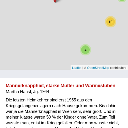
Niederösterreich
Oberösterreich
10
Salzburg
Steiermark
4
Tirol
Vorarlberg
Leaflet
| ©
OpenStreetMap
contributors
Wien
Männerknappheit, starke Mütter und Wärmestuben
Martha Hansl, Jg. 1944
Kategorie
Die letzten Heimkehrer sind erst 1955 aus den
Besatzungsmächte
Kriegsgefangenenlagern nach Hause gekommen. Bis dahin
war ja die Männerknappheit in Wien sehr, sehr groß. Und in
Frauen, Mütter, Kinder
meiner Klasse waren 50 % der Kinder ohne Vater. Zum Teil
wusste man, er ist im Krieg gefallen. Oder man wusste nicht,