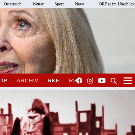
Österreich
Wetter
Sport
News
ORF.at im Überblick
OP
ARCHIV
RKH
RSO