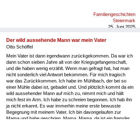
Karndorf; da sind die Russen plündern gekommen, mehrere
und die haben sich da aufgeteilt bei den Bauern und bei dem
Familiengeschichten
Seppling-Karndorf haben sich die Bauern dann getroffen, weil
Steiermark
er war der der höchstgelegene Bauernhof, am nächs...
25. Juni 2025
Der wild aussehende Mann war mein Vater
Otto Schöffel
Mein Vater ist dann irgendwann zurückgekommen. Da war ich
dann schon sieben Jahre alt von der Kriegsgefangenschaft,
und die haben wenig erzählt. Wenn man gefragt hat, hat man
nicht sonderlich viel Antwort bekommen. Für mich tragisch
war das Zurückkommen. Ich habe im Mühlbach, der bei so
einer Mühle dabei ist, gebadet und. Und plötzlich kommt da ein
wild aussehender Mann auf mich zu, nimmt mich und hält
mich fest im Arm. Ich habe zu schreien begonnen. Ich hab ihn
ja nicht erkannt. Es war immerhin meine erste bewusste
Begegnung mit meinem Vater. Ich bin davongelaufen zur
Mama und habe geschrien, Mama, Mama, da ist ein fremder
Mann, der will mir was tun. Also mein erster Kontakt mit dem
Vater ist so abgelaufen, a Katastrophen. Es war schwer für
mich und hat lange gedauert, ein Verhältnis zum Papa