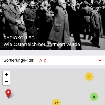
RADIOKOLLEG
Wie Österreich neu formiert wurde
Sortierung/Filter
A-Z
Neu
+
11
−
Bundesland
Burgenland
8
Kärnten
27