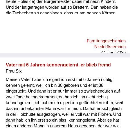
heute Holešice) der Bürgermeister dabei mit neun Kindern.
Und der ist getragen worden auf so Brettern. Den haben die
die Tschechen so geschlagen, dass er am ganzen Körper
ganz blau war. Und der hat bei uns dann von Juni bis nächsten
Juni, wo sie nach Deutschland gekommen sind, nur Pudding,
Milch und Semmeln und Biskotten gegessen. Und bei uns hat
er noch das Jahr gelebt und in Deutschland draußen ist er
Familiengeschichten
gestorben. Meine Mutter hat ihm damals alle Kopfpolster
Niederösterreich
mitgegeben, die sind dann beim Hinauswandern im Juni in
27. Juni 2025
einen Viehwaggon h...
Vater mit 6 Jahren kennengelernt, er blieb fremd
Frau Six
Meinen Vater habe ich eigentlich erst mit 6 Jahren richtig
kennen gelernt, weil ich bin 38 geboren und er ist 38
eingerückt. Und dann ist er nur immer so zwischendurch auf
zwei Tage heimgekommen, da hab ich ihn nicht richtig
kennengelernt, ich hab mich eigentlich gefürchtet vor ihm, weil
das ein unbekannter Mann war für mich. Da hat er sich gleich
in der Holzhütte ausgezogen, weil er voll war mit Flöhen. Und
dann hab ich ihn erst so ein bissl kennengelernt. Aber es hat
einen anderen Mann in unserem Haus gegeben, der war wie