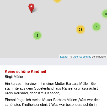
Niederösterreich
3
Oberösterreich
Salzburg
5
23
Steiermark
2
Tirol
Vorarlberg
Leaflet
| ©
OpenStreetMap
contributors
Wien
Keine schöne Kindheit
Birgit Müller
Kategorie
Ein kurzes Interview mit meiner Mutter Barbara Müller. Sie
Besatzungsmächte
stammte aus dem Sudetenland, aus Ranzengrün (zunächst
Kreis Karlsbad, dann Kreis Kaaden).
Frauen, Mütter, Kinder
Einmal fragte ich meine Mutter Barbara Müller: „Was war dein
schönstes Kindheitserlebnis? Was war besonders schön in