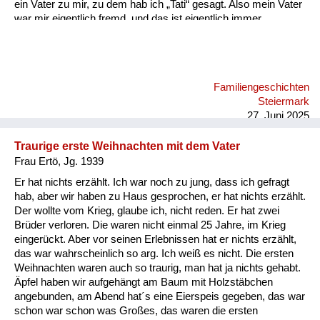
ein Vater zu mir, zu dem hab ich „Tati“ gesagt. Also mein Vater
war mir eigentlich fremd, und das ist eigentlich immer
geblieben, also bin ich mit ihm nie so richtig warm geworden.
Familiengeschichten
Steiermark
27. Juni 2025
Traurige erste Weihnachten mit dem Vater
Frau Ertö, Jg. 1939
Er hat nichts erzählt. Ich war noch zu jung, dass ich gefragt
hab, aber wir haben zu Haus gesprochen, er hat nichts erzählt.
Der wollte vom Krieg, glaube ich, nicht reden. Er hat zwei
Brüder verloren. Die waren nicht einmal 25 Jahre, im Krieg
eingerückt. Aber vor seinen Erlebnissen hat er nichts erzählt,
das war wahrscheinlich so arg. Ich weiß es nicht. Die ersten
Weihnachten waren auch so traurig, man hat ja nichts gehabt.
Äpfel haben wir aufgehängt am Baum mit Holzstäbchen
angebunden, am Abend hat´s eine Eierspeis gegeben, das war
schon war schon was Großes, das waren die ersten