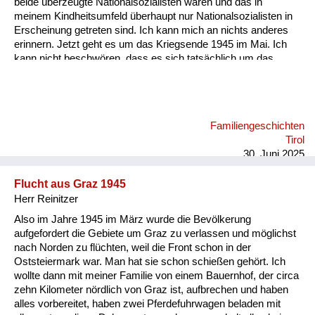
beide überzeugte Nationalsozialisten waren und das in
meinem Kindheitsumfeld überhaupt nur Nationalsozialisten in
Erscheinung getreten sind. Ich kann mich an nichts anderes
erinnern. Jetzt geht es um das Kriegsende 1945 im Mai. Ich
kann nicht beschwören, dass es sich tatsächlich um das
Kriegsende oder um Hitlers Tod gehandelt hat, der Ende April
im Radio verlautbart wurde, dass er heldenmütig im Kampf
gefallen sei. Auf jeden Fall bin ich damals mit meiner Mutter
von unserem Gehöft am Berghang hinunter auf den Dorfplatz
Familiengeschichten
gegangen, wo vor dem einzigen höheren Haus, das dort
Tirol
existiert hat, in Sankt Jakob vor dem Hotel Post ein
30. Juni 2025
Fahnenmast wa...
Flucht aus Graz 1945
Herr Reinitzer
Also im Jahre 1945 im März wurde die Bevölkerung
aufgefordert die Gebiete um Graz zu verlassen und möglichst
nach Norden zu flüchten, weil die Front schon in der
Oststeiermark war. Man hat sie schon schießen gehört. Ich
wollte dann mit meiner Familie von einem Bauernhof, der circa
zehn Kilometer nördlich von Graz ist, aufbrechen und haben
alles vorbereitet, haben zwei Pferdefuhrwagen beladen mit