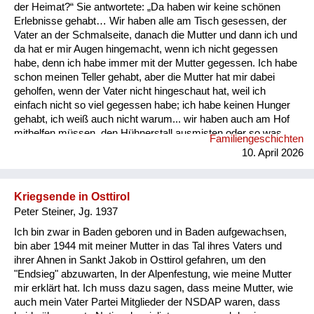
Versorgung
der Heimat?“ Sie antwortete: „Da haben wir keine schönen
Erlebnisse gehabt… Wir haben alle am Tisch gesessen, der
Heimkehrer
Vater an der Schmalseite, danach die Mutter und dann ich und
da hat er mir Augen hingemacht, wenn ich nicht gegessen
Fluchtgeschichten
habe, denn ich habe immer mit der Mutter gegessen. Ich habe
schon meinen Teller gehabt, aber die Mutter hat mir dabei
Familiengeschichten
geholfen, wenn der Vater nicht hingeschaut hat, weil ich
einfach nicht so viel gegessen habe; ich habe keinen Hunger
Schule und Ausbildung
gehabt, ich weiß auch nicht warum... wir haben auch am Hof
mithelfen müssen, den Hühnerstall ausmisten oder so was
Familiengeschichten
Wiederaufbau und
ähnliches haben wir immer machen müssen.“ Als ich sie
10. April 2026
fragte, ob sie sich über etwas Bestimmtes oder einen Besuch
Staatsvertrag
von jemanden jedes Mal sehr gefreut hat, sagte sie: „Zu uns
ist niemand gekommen.“ Dann meinte sie noch abschließend:
Wohnen
Kriegsende in Osttirol
„Ich war dauernd an der Mutter ihrem Kittel gehängt, an ihrer
Peter Steiner, Jg. 1937
S...
sonstiges
Ich bin zwar in Baden geboren und in Baden aufgewachsen,
bin aber 1944 mit meiner Mutter in das Tal ihres Vaters und
ihrer Ahnen in Sankt Jakob in Osttirol gefahren, um den
"Endsieg" abzuwarten, In der Alpenfestung, wie meine Mutter
mir erklärt hat. Ich muss dazu sagen, dass meine Mutter, wie
auch mein Vater Partei Mitglieder der NSDAP waren, dass