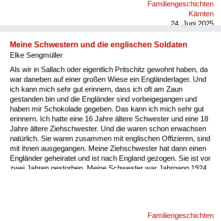
Familiengeschichten
Kärnten
24. Juni 2025
Meine Schwestern und die englischen Soldaten
Elke Sengmüller
Als wir in Sallach oder eigentlich Pritschitz gewohnt haben, da
war daneben auf einer großen Wiese ein Engländerlager. Und
ich kann mich sehr gut erinnern, dass ich oft am Zaun
gestanden bin und die Engländer sind vorbeigegangen und
haben mir Schokolade gegeben. Das kann ich mich sehr gut
erinnern. Ich hatte eine 16 Jahre ältere Schwester und eine 18
Jahre ältere Ziehschwester. Und die waren schon erwachsen
natürlich. Sie waren zusammen mit englischen Offizieren, sind
mit ihnen ausgegangen. Meine Ziehschwester hat dann einen
Engländer geheiratet und ist nach England gezogen. Sie ist vor
zwei Jahren gestorben. Meine Schwester war Jahrgang 1924,
die war auch verlobt mit einem englischen Offizier. Aber meine
Eltern haben ihr verboten zu heiraten. Das ist damals noch
möglich gewesen.
Familiengeschichten