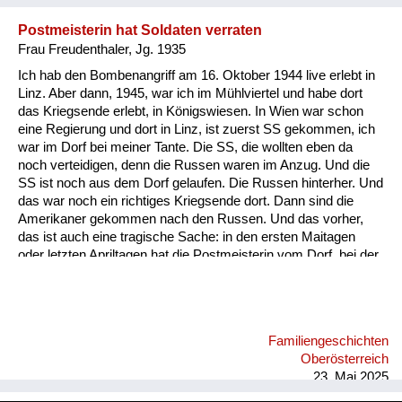
Postmeisterin hat Soldaten verraten
Frau Freudenthaler, Jg. 1935
Ich hab den Bombenangriff am 16. Oktober 1944 live erlebt in
Linz. Aber dann, 1945, war ich im Mühlviertel und habe dort
das Kriegsende erlebt, in Königswiesen. In Wien war schon
eine Regierung und dort in Linz, ist zuerst SS gekommen, ich
war im Dorf bei meiner Tante. Die SS, die wollten eben da
noch verteidigen, denn die Russen waren im Anzug. Und die
SS ist noch aus dem Dorf gelaufen. Die Russen hinterher. Und
das war noch ein richtiges Kriegsende dort. Dann sind die
Amerikaner gekommen nach den Russen. Und das vorher,
das ist auch eine tragische Sache: in den ersten Maitagen
oder letzten Apriltagen hat die Postmeisterin vom Dorf, bei der
kam ein junger Soldat, wollte mit seinen Eltern telefonieren, hat
es auch gemacht und hat gesagt. „Ich bin so nahe zu daheim,
ich komm jetzt. Der Krieg, es ist aus.“ Die Postmeisterin, eine
so fanatische Frau, hat das sofort weitergegeben. Er wurde
Familiengeschichten
noch sofort standrechtlich geköpft oder gehängt. Das war in
Oberösterreich
den letzten Tagen, wo in Wien sch...
23. Mai 2025