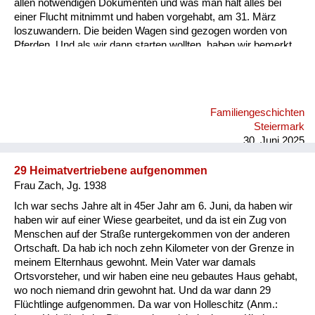
allen notwendigen Dokumenten und was man halt alles bei
einer Flucht mitnimmt und haben vorgehabt, am 31. März
loszuwandern. Die beiden Wagen sind gezogen worden von
Pferden. Und als wir dann starten wollten, haben wir bemerkt,
dass ein Pferd gestohlen wurde. Jetzt haben wir einen der
Wagen mit zwei Pferden bespannt und einen mit einem Pferd,
nur weil das zweite gestohlen war und sind losgefahren, das
war der 31. März. Und als wir kurz einige Kilometer gefahren
Familiengeschichten
sind, hat mein Onkel gemerkt, da ist ein anderes Fahrzeug
Steiermark
gewesen mit diesem gestohlenen Pferd. Er ist hingegangen
30. Juni 2025
und hat mit de...
29 Heimatvertriebene aufgenommen
Frau Zach, Jg. 1938
Ich war sechs Jahre alt in 45er Jahr am 6. Juni, da haben wir
haben wir auf einer Wiese gearbeitet, und da ist ein Zug von
Menschen auf der Straße runtergekommen von der anderen
Ortschaft. Da hab ich noch zehn Kilometer von der Grenze in
meinem Elternhaus gewohnt. Mein Vater war damals
Ortsvorsteher, und wir haben eine neu gebautes Haus gehabt,
wo noch niemand drin gewohnt hat. Und da war dann 29
Flüchtlinge aufgenommen. Da war von Holleschitz (Anm.: