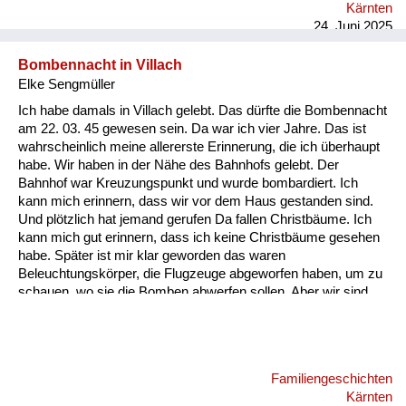
Kärnten
24. Juni 2025
Bombennacht in Villach
Elke Sengmüller
Ich habe damals in Villach gelebt. Das dürfte die Bombennacht
am 22. 03. 45 gewesen sein. Da war ich vier Jahre. Das ist
wahrscheinlich meine allererste Erinnerung, die ich überhaupt
habe. Wir haben in der Nähe des Bahnhofs gelebt. Der
Bahnhof war Kreuzungspunkt und wurde bombardiert. Ich
kann mich erinnern, dass wir vor dem Haus gestanden sind.
Und plötzlich hat jemand gerufen Da fallen Christbäume. Ich
kann mich gut erinnern, dass ich keine Christbäume gesehen
habe. Später ist mir klar geworden das waren
Beleuchtungskörper, die Flugzeuge abgeworfen haben, um zu
schauen, wo sie die Bomben abwerfen sollen. Aber wir sind
dann sehr schnell in den Keller gegangen. Wir hatten einen
Keller, den mein Vater abgestützt hat, damit er nicht einbricht,
falls eine Bombe aufs Haus fällt. Ich kann mich an die Bombe,
die in unser Haus gefallen ist, nicht erinnern. Aber daran, wie
Familiengeschichten
wir aus dem Keller rausgegangen sind. Es hat einen
Kärnten
Kellerausgang gegeben, in den Garten und der war voller