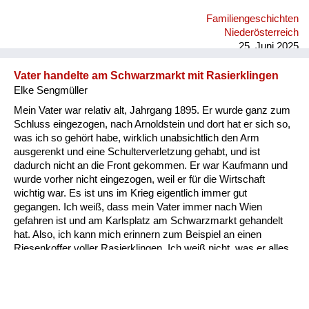
aufzubauen. Der war immer nett zu mir und immer freundlich.
Familiengeschichten
Ich bin nur leider dann mit zehn Jahren schon in ein
Niederösterreich
Klosterinternat gekommen, weil ich ja was studieren sollte und
25. Juni 2025
mein Bruder w...
Vater handelte am Schwarzmarkt mit Rasierklingen
Elke Sengmüller
Mein Vater war relativ alt, Jahrgang 1895. Er wurde ganz zum
Schluss eingezogen, nach Arnoldstein und dort hat er sich so,
was ich so gehört habe, wirklich unabsichtlich den Arm
ausgerenkt und eine Schulterverletzung gehabt, und ist
dadurch nicht an die Front gekommen. Er war Kaufmann und
wurde vorher nicht eingezogen, weil er für die Wirtschaft
wichtig war. Es ist uns im Krieg eigentlich immer gut
gegangen. Ich weiß, dass mein Vater immer nach Wien
gefahren ist und am Karlsplatz am Schwarzmarkt gehandelt
hat. Also, ich kann mich erinnern zum Beispiel an einen
Riesenkoffer voller Rasierklingen. Ich weiß nicht, was er alles
gehandelt hat, aber an die Rasierklingen kann ich mich
erinnern. Ich glaube, das war etwas sehr Wertvolles damals.