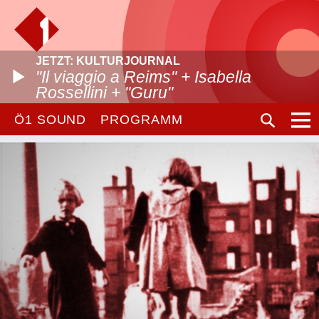
JETZT: KULTURJOURNAL
"Il viaggio a Reims" + Isabella
Rossellini + "Guru"
Ö1 SOUND
PROGRAMM