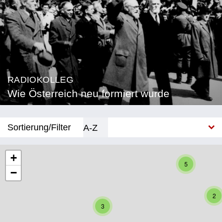
RADIOKOLLEG
Wie Österreich neu formiert wurde
Sortierung/Filter
A-Z
Neu
+
5
−
Bundesland
Burgenland
2
3
Kärnten