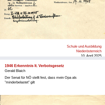
Versorgung
Heimkehrer
Fluchtgeschichten
Familiengeschichten
Schule und Ausbildung
Schule und Ausbildung
Wiederaufbau und
Niederösterreich
Staatsvertrag
10. April 2025
Wohnen
1946 Erkenntnis lt. Verbotsgesetz
Gerald Blaich
sonstiges
Der Senat für NÖ stellt fest, dass mein Opa als
"minderbelastet" gilt