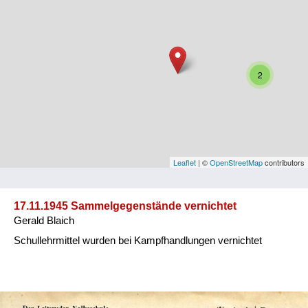
Niederösterreich
Oberösterreich
Salzburg
2
Steiermark
Tirol
Vorarlberg
Leaflet
| ©
OpenStreetMap
contributors
Wien
17.11.1945 Sammelgegenstände vernichtet
Gerald Blaich
Kategorie
Schullehrmittel wurden bei Kampfhandlungen vernichtet
Besatzungsmächte
Frauen, Mütter, Kinder