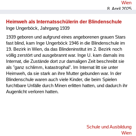
strahlt immer, wenn sie von den Erinnerungen an diese Zeit
Wien
spricht, alles war so aufregend im Tierpark. Sie hat auch
8. April 2025
später „Rosi“ zu ihrem Künstlernamen gemacht, sie war
passionierte un...
Heimweh als Internatsschülerin der Blindenschule
Inge Ungerböck, Jahrgang 1939
1939 geboren und aufgrund eines angeborenen grauen Stars
fast blind, kam Inge Ungerböck 1946 in die Blindenschule im
19. Bezirk in Wien, da das Blindeninstitut im 2. Bezirk noch
völlig zerstört und ausgebrannt war. Inge U. kam damals ins
Internat, die Zustände dort zur damaligen Zeit beschreibt sie
als "ganz schlimm, katastrophal". Im Internat litt sie unter
Heimweh, da sie stark an ihre Mutter gebunden war. In der
Blindenschule waren auch viele Kinder, die beim Spielen
furchtbare Unfälle durch Minen erlitten hatten, und dadurch ihr
Augenlicht verloren hatten.
Schule und Ausbildung
Wien