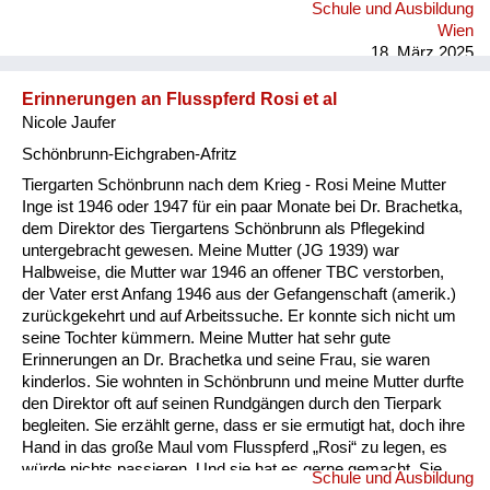
Schule und Ausbildung
Wien
18. März 2025
Erinnerungen an Flusspferd Rosi et al
Nicole Jaufer
Schönbrunn-Eichgraben-Afritz
Tiergarten Schönbrunn nach dem Krieg - Rosi Meine Mutter
Inge ist 1946 oder 1947 für ein paar Monate bei Dr. Brachetka,
dem Direktor des Tiergartens Schönbrunn als Pflegekind
untergebracht gewesen. Meine Mutter (JG 1939) war
Halbweise, die Mutter war 1946 an offener TBC verstorben,
der Vater erst Anfang 1946 aus der Gefangenschaft (amerik.)
zurückgekehrt und auf Arbeitssuche. Er konnte sich nicht um
seine Tochter kümmern. Meine Mutter hat sehr gute
Erinnerungen an Dr. Brachetka und seine Frau, sie waren
kinderlos. Sie wohnten in Schönbrunn und meine Mutter durfte
den Direktor oft auf seinen Rundgängen durch den Tierpark
begleiten. Sie erzählt gerne, dass er sie ermutigt hat, doch ihre
Hand in das große Maul vom Flusspferd „Rosi“ zu legen, es
würde nichts passieren. Und sie hat es gerne gemacht. Sie
Schule und Ausbildung