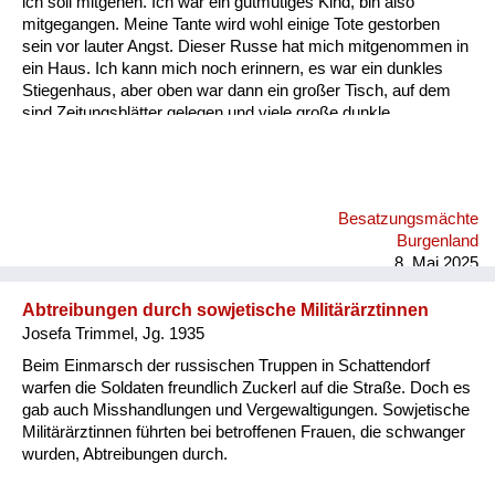
ich soll mitgehen. Ich war ein gutmütiges Kind, bin also
Versorgung
mitgegangen. Meine Tante wird wohl einige Tote gestorben
sein vor lauter Angst. Dieser Russe hat mich mitgenommen in
Heimkehrer
ein Haus. Ich kann mich noch erinnern, es war ein dunkles
Stiegenhaus, aber oben war dann ein großer Tisch, auf dem
Fluchtgeschichten
sind Zeitungsblätter gelegen und viele große dunkle
Lebkuchen. Er hat mir ein paar Lebkuchen in Zeitungspapier
Familiengeschichten
eingepackt und hat mich wohlbehalten zu meiner Tante wieder
zurückgebracht. - Das ist ein Beleg dafür, dass die Russen
Schule und Ausbildung
zwar zu Frauen und Mädchen furchtbar waren, aber Kinder
Besatzungsmächte
gemocht haben.
Wiederaufbau und
Burgenland
Staatsvertrag
8. Mai 2025
Wohnen
Abtreibungen durch sowjetische Militärärztinnen
Josefa Trimmel, Jg. 1935
sonstiges
Beim Einmarsch der russischen Truppen in Schattendorf
warfen die Soldaten freundlich Zuckerl auf die Straße. Doch es
gab auch Misshandlungen und Vergewaltigungen. Sowjetische
Militärärztinnen führten bei betroffenen Frauen, die schwanger
wurden, Abtreibungen durch.