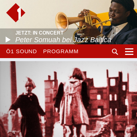
JETZT: IN CONCERT
Peter Somuah bei Jazz Baltica
Ö1 SOUND
PROGRAMM