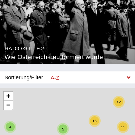
RADIOKOLLEG
Wie Österreich neu formiert wurde
Sortierung/Filter
A-Z
Neu
+
12
−
Bundesland
Burgenland
16
4
11
5
Kärnten