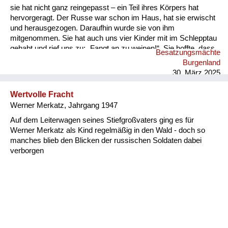
sie hat nicht ganz reingepasst – ein Teil ihres Körpers hat
hervorgeragt. Der Russe war schon im Haus, hat sie erwischt
und herausgezogen. Daraufhin wurde sie von ihm
mitgenommen. Sie hat auch uns vier Kinder mit im Schlepptau
gehabt und rief uns zu: „Fangt an zu weinen!“. Sie hoffte, dass
Besatzungsmächte
wir damit Mitleid erregen könnten. Wir folgten ihr, aber einer
Burgenland
meiner Brüder war widerspenstig – er hat sich geweigert zu
30. März 2025
weinen. „Ich weine doch nicht für den Russen!“, sagte er...
Wertvolle Fracht
Werner Merkatz, Jahrgang 1947
Auf dem Leiterwagen seines Stiefgroßvaters ging es für
Werner Merkatz als Kind regelmäßig in den Wald - doch so
manches blieb den Blicken der russischen Soldaten dabei
verborgen