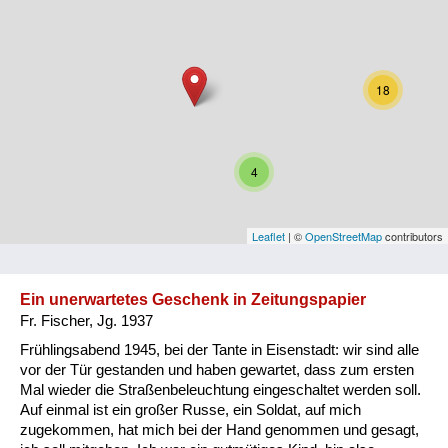
Niederösterreich
Oberösterreich
18
Salzburg
Steiermark
4
Tirol
Vorarlberg
Leaflet
| ©
OpenStreetMap
contributors
Wien
Ein unerwartetes Geschenk in Zeitungspapier
Fr. Fischer, Jg. 1937
Kategorie
Frühlingsabend 1945, bei der Tante in Eisenstadt: wir sind alle
Besatzungsmächte
vor der Tür gestanden und haben gewartet, dass zum ersten
Mal wieder die Straßenbeleuchtung eingeschaltet werden soll.
Frauen, Mütter, Kinder
Auf einmal ist ein großer Russe, ein Soldat, auf mich
zugekommen, hat mich bei der Hand genommen und gesagt,