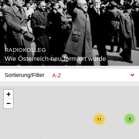
RADIOKOLLEG
Wie Österreich neu formiert wurde
Sortierung/Filter
A-Z
Neu
+
−
Bundesland
Burgenland
5
11
Kärnten