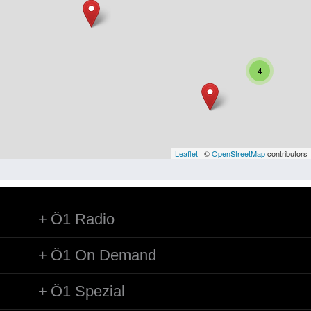
Niederösterreich
Oberösterreich
Salzburg
4
Steiermark
Tirol
Vorarlberg
Leaflet
| ©
OpenStreetMap
contributors
Wien
Ö1 Radio
Kategorie
Besatzungsmächte
Ö1 On Demand
Frauen, Mütter, Kinder
Ö1 Spezial
Versorgung