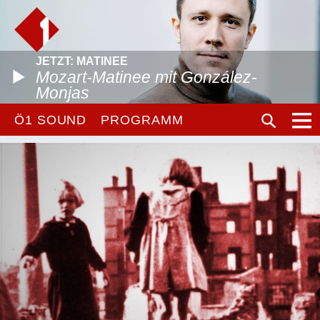
JETZT: MATINEE
Mozart-Matinee mit González-
Monjas
Ö1 SOUND
PROGRAMM