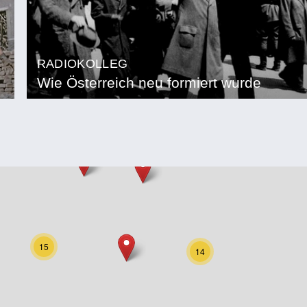
RADIOKOLLEG
Wie Österreich neu formiert wurde
15
14