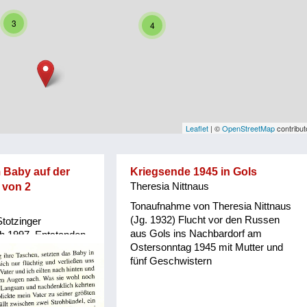
3
4
Leaflet
| ©
OpenStreetMap
contribut
m Baby auf der
Kriegsende 1945 in Gols
2 von 2
Theresia Nittnaus
Tonaufnahme von Theresia Nittnaus
(Jg. 1932) Flucht vor den Russen
totzinger
aus Gols ins Nachbardorf am
h 1997. Entstanden
Ostersonntag 1945 mit Mutter und
alter Leute
fünf Geschwistern