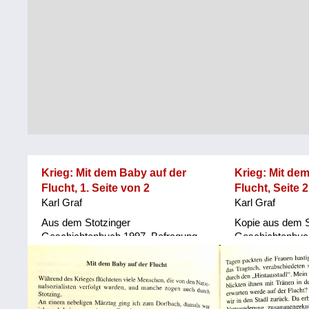
Steiermark
Fluchtgeschichten
Tirol
Familiengeschichten
Vorarlberg
Schule
und
Wien
Ausbildung
Wiederaufbau
und
Krieg: Mit dem Baby auf der
Krieg: Mit de
Staatsvertrag
Flucht, 1. Seite von 2
Flucht, Seite 
Karl Graf
Karl Graf
Wohnen
Aus dem Stotzinger
Kopie aus dem S
sonstiges
Geschichtenbuch 1997, Befragung
Geschichtenbuc
alter Leute
durch Befragung 