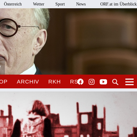
Österreich
Wetter
Sport
News
ORF.at im Überblick
l
OP
ARCHIV
RKH
RSO