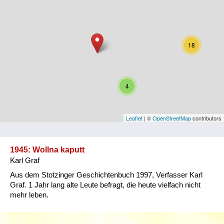
Niederösterreich
Oberösterreich
18
Salzburg
Steiermark
4
Tirol
Vorarlberg
Leaflet
| ©
OpenStreetMap
contributors
Wien
1945: Wollna kaputt
Karl Graf
Kategorie
Aus dem Stotzinger Geschichtenbuch 1997, Verfasser Karl
Besatzungsmächte
Graf. 1 Jahr lang alte Leute befragt, die heute vielfach nicht
mehr leben.
Frauen, Mütter, Kinder