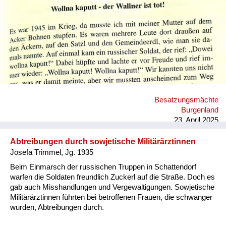
Versorgung
Heimkehrer
Fluchtgeschichten
Familiengeschichten
Schule und Ausbildung
Besatzungsmächte
Wiederaufbau und
Burgenland
Staatsvertrag
23. April 2025
Wohnen
Abtreibungen durch sowjetische Militärärztinnen
Josefa Trimmel, Jg. 1935
sonstiges
Beim Einmarsch der russischen Truppen in Schattendorf
warfen die Soldaten freundlich Zuckerl auf die Straße. Doch es
gab auch Misshandlungen und Vergewaltigungen. Sowjetische
Militärärztinnen führten bei betroffenen Frauen, die schwanger
wurden, Abtreibungen durch.