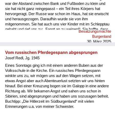
war der Abstand zwischen Bank und Fußboden zu klein und
sie hat nicht ganz reingepasst – ein Teil ihres Körpers hat
hervorgeragt. Der Russe war schon im Haus, hat sie erwischt
und herausgezogen. Daraufhin wurde sie von ihm
mitgenommen. Sie hat auch uns vier Kinder mit im Schlepptau
gehabt und rief uns zu: „Fangt an zu weinen!“. Sie hoffte, dass
Besatzungsmächte
wir damit Mitleid erregen könnten. Wir folgten ihr, aber einer
Burgenland
meiner Brüder war widerspenstig – er hat sich geweigert zu
30. März 2025
weinen. „Ich weine doch nicht für den Russen!“, sagte er...
Vom russischen Pferdegespann abgesprungen
Josef Redl, Jg. 1945
Eines Sonntags ging ich mit einem anderen Buben aus der
Volksschule in die Kirche. Ein russisches Pferdegespann
winkte uns zu, wir mögen uns auf den Wagen setzen, mit
etwas Angst aber auch Abenteuerlust setzten wir uns hinten
hinauf. Bei einer Kreuzung bogen sie im Galopp in eine andere
Richtung ab. Wir bekamen Angst und sahen uns schon in
Sibirien, sind abgesprungen und haben uns sozusagen befreit.
Buchtipp: „Die Hitlerzeit im Südburgenland“ mit vielen
Erinnerungen u.a. von meiner Schwester.