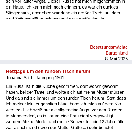
sein vor lauter Angst. Dieser Russe hat mich mitgenommen in
ein Haus. Ich kann mich noch erinnern, es war ein dunkles
Stiegenhaus, aber oben war dann ein großer Tisch, auf dem
sind Zeitungsblätter gelegen und viele große dunkle
Lebkuchen. Er hat mir ein paar Lebkuchen in Zeitungspapier
eingepackt und hat mich wohlbehalten zu meiner Tante wieder
zurückgebracht. - Das ist ein Beleg dafür, dass die Russen
zwar zu Frauen und Mädchen furchtbar waren, aber Kinder
Besatzungsmächte
gemocht haben.
Burgenland
8. Mai 2025
Hetzjagd um den runden Tisch herum
Johanna Stich, Jahrgang 1941
Ein Russ' ist in die Küche gekommen, dort wo wir gewohnt
haben, bei der Tante, und wollte sich auf meine Mutter stürzen.
Und da sind sie immer um den runden Tisch herum. Statt dass
ich meiner Mutter geholfen hätte, habe ich mich auf dem Klo
versteckt. Ich weiß nur die allgemeine Angst vor den Russen
in Mannersdorf, es ist kaum eine Frau nicht vergewaltigt
worden. Meine Mutter und meine Schwester, die 13 Jahre älter
war als ich, sind (..von der Mutter Gottes..) sehr behütet