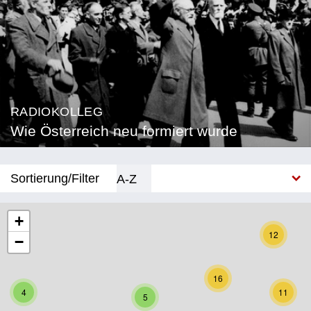
RADIOKOLLEG
Wie Österreich neu formiert wurde
Sortierung/Filter
A-Z
Neu
+
12
−
Bundesland
Burgenland
16
4
11
5
Kärnten