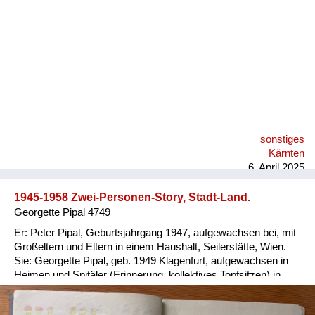
Versorgung
Heimkehrer
Fluchtgeschichten
Familiengeschichten
Schule und Ausbildung
sonstiges
Wiederaufbau und
Kärnten
Staatsvertrag
6. April 2025
Wohnen
1945-1958 Zwei-Personen-Story, Stadt-Land.
Georgette Pipal 4749
sonstiges
Er: Peter Pipal, Geburtsjahrgang 1947, aufgewachsen bei, mit
Großeltern und Eltern in einem Haushalt, Seilerstätte, Wien.
Sie: Georgette Pipal, geb. 1949 Klagenfurt, aufgewachsen in
Heimen und Spitäler (Erinnerung, kollektives Topfsitzen) in
Wien und NÖ, 1954/56 Adoptivfamilie. Er: Ein wohlbehütetes,
wohlgenährtes, übergewichtiges Kind; die Meinung der