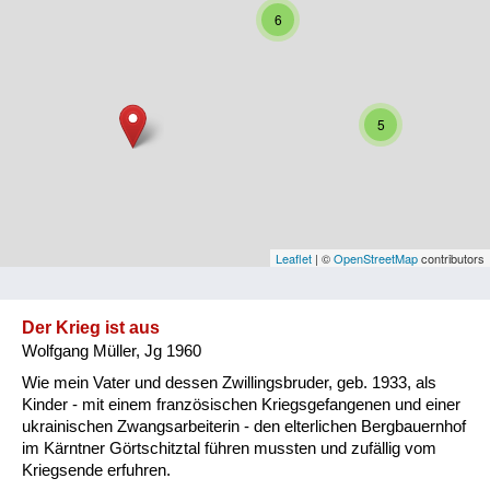
6
Niederösterreich
Oberösterreich
Salzburg
5
Steiermark
Tirol
Vorarlberg
Leaflet
| ©
OpenStreetMap
contributors
Wien
Der Krieg ist aus
Wolfgang Müller, Jg 1960
Kategorie
Wie mein Vater und dessen Zwillingsbruder, geb. 1933, als
Besatzungsmächte
Kinder - mit einem französischen Kriegsgefangenen und einer
ukrainischen Zwangsarbeiterin - den elterlichen Bergbauernhof
Frauen, Mütter, Kinder
im Kärntner Görtschitztal führen mussten und zufällig vom
Kriegsende erfuhren.