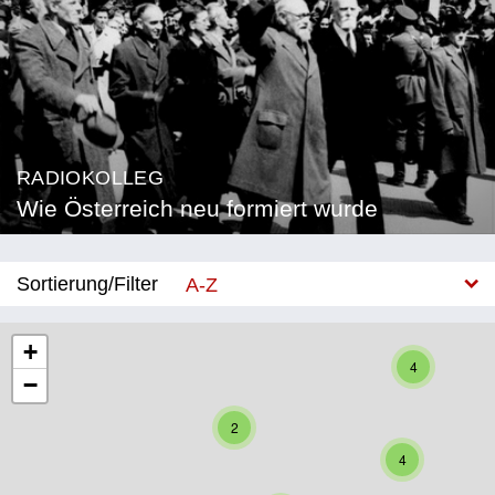
RADIOKOLLEG
Wie Österreich neu formiert wurde
Sortierung/Filter
A-Z
Neu
+
4
−
Bundesland
2
Burgenland
4
Kärnten