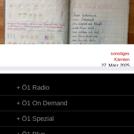
abgemagerten Groß-Eltern, man braucht Reserven für alle
Fälle. Sie: 1951 abgenommenes, abgegebenes
Besatzungskind (Vater Brite, Mutter Deutsche in Ö.), in
Kinder-übernahmestelle der Stadt Wien, Lustkandelgasse
gelandet; Eltern und Adoption unbekannt; nach später
Recherche via Jugendamt Wien 1997 und Rotes Kreuz 2014
Daten zur eigenen Person erhalten. Er: Als Kind striktes
Verbot, wegen Verletzungsgefahr, Gebäuderuinen zu betreten;
im Hof Seilerstätte 8 wurde Federball gespielt, im Winter
sonstiges
gerodelt, auch im nahen Stadtpark; on top im Wohnhaus
Kärnten
wurden Hühner und Hasen gehalten, das Nebenhaus war eine
27. März 2025
Ruine, im Wohnblock gab es eine ...
Ö1 Radio
Ö1 On Demand
Ö1 Spezial