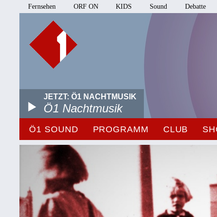
Fernsehen
ORF ON
KIDS
Sound
Debatte
JETZT: Ö1 NACHTMUSIK
Ö1 Nachtmusik
Ö1 SOUND
PROGRAMM
CLUB
SH