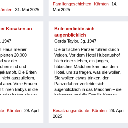
voller Schutt. A...
Familiengeschichten
Kärnten
14.
k, die hat eine
ärnten
31. Mai 2025
Mai 2025
andwirtschaft
er Siedlung. Dort
artoffeln
Kinder sind oft
der Kosaken an
Brite verliebte sich
 Kartoffelacker
augenblicklich
ben die Erdäpfel
. 1947
Gerda Taylor, Jg. 1947
ann geschaut, dass
m Haus meiner
Die britischen Panzer fuhren durch
mkommen, ohne dass
ierten 20.000
Velden. Vor dem Hotel Hubertushof
. Es ist auch immer
d vor der
blieb einer stehen, ein junges,
rumgegangen, der
lohen sind und
hübsches Mädchen kam aus dem
dass nichts
 gekämpft. Die Briten
Hotel, um zu fragen, was sie wollen.
 Wenn dann
 nicht auszuliefern,
Sie wollten etwas trinken, der
 dann durfte man
l aber. Viele Frauen
Panzerfahrer verliebte sich
ach übriggebliebenen
it ihren Babys in die
augenblicklich in das Mädchen – sie
en. Da haben dann
 oder haben sie vor
heirateten und die Familie Kenney
te aus der
rn abgelegt. Meine
gibt es heute noch.
den Acker
teckte Kosaken auf
hte
Kärnten
29. April
Besatzungsmächte
Kärnten
29. April
nige Kosakenkinder
2025
mischen aufgezogen
eschichte wird