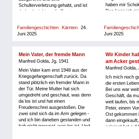
haben mir Scho
Schulterverletzung gehabt, und ist
Das kann ich mic
dadurch nicht an die Front
Ich hatte eine 16
gekommen. Er war Kaufmann und
Schwester und e
wurde vorher nicht eingezogen, weil
Familiengeschichten
Kärnten
24.
Familiengeschic
Ziehschwester. 
er für die Wirtschaft wichtig war. Es
Juni 2025
Juni 2025
schon erwachsen
ist uns im Krieg eigentlich immer gut
waren zusammen
gegangen. Ich weiß, dass mein
Offizieren, sind 
Vater immer nach Wien gefahren ist
ausgegangen. M
Mein Vater, der fremde Mann
Wir Kinder ha
und am Karlsplatz am
hat dann einen E
Schwarzmarkt gehandelt hat. Also,
Manfred Golda, Jg. 1941
am Acker ges
und ist nach En
ich kann mich erinnern zum Beispiel
Manfred Golda, 
Mein Vater kam erst 1948 aus der
ist vor zwei Jah
an einen Riesenkoffer voller
Kriegsgefangenschaft zurück. Da
Ich mich noch gu
Schwester war J
Rasierklingen. Ich weiß nicht, was er
stand plötzlich ein fremder Mann in
die ersten Leben
war auch verlob
alles gehandelt hat, aber an die
der Tür. Meine Mutter hat sich
Bei uns war weit
englischen Offiz
Rasierklingen kann ich mich
umgedreht und geschaut, was denn
Geschäft, da mu
Eltern haben ihr
erinnern. Ich glaube, das war etwas
da los ist und hat einen
weit laufen, bis
heiraten. Das is
sehr Wertvolles damals.
Freudenschrei ausgestoßen. Die
Peter, einem Vor
möglich gewese
zwei sind sich da im Arm gelegen -
Ost gekommen is
und ich bin daneben gestanden und
dann eingekauft
hab nicht gewusst, was los ist. Und
gekriegt hat auf
dann hat sie gesagt, das ist dein
Große Äcker hat
Papa! Oder: dein Vater. Ha! Bis ich
gehabt, die spät