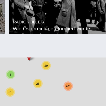
RADIOKOLLEG
Wie Österreich neu formiert wurde
20
5
28
201
51