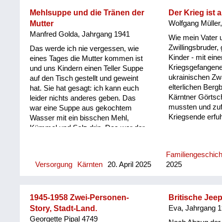
dritt gehabt, nach der
kaum erzählt.
Todeserklärung haben wir mehr
Mehlsuppe und die Tränen der
Der Krieg ist 
gekriegt. Wir haben gut gelebt, wir
Mutter
Wolfgang Müller
haben vier Tennisplätze vor uns
Manfred Golda, Jahrgang 1941
Wie mein Vater 
gehabt und haben als Ballmädeln
Zwillingsbruder, 
Das werde ich nie vergessen, wie
einen Schilling die Stunde, dann zwei
Kinder - mit ein
eines Tages die Mutter kommen ist
Schilling zu zweit. Dann sind wir
Kriegsgefangene
und uns Kindern einen Teller Suppe
jeden Tag ins Kino oder Eis essen
ukrainischen Zw
auf den Tisch gestellt und geweint
gegangen, wir zwei Fratzen, statt
elterlichen Berg
hat. Sie hat gesagt: ich kann euch
unser geringes Einkommen
Kärntner Görtsch
leider nichts anderes geben. Das
aufzubessern. Ich habe am Bacherl
mussten und zuf
war eine Suppe aus gekochtem
Neunäugel mit der Hand gefischt.
Kriegsende erfu
Wasser mit ein bisschen Mehl,
Wir Kinder hatten ein freies Leben
Kümmel und Salz drin. Das war der
damals in Velden. An den Vater
dritte Tag, an dem wir nichts anderes
haben wir nur hie und da gedacht.
gekriegt haben als das.
Kommt er vielleicht doch wieder...
Familiengeschic
Versorgung
Kärnten
20. April 2025
2025
1945-1958 Zwei-Personen-
Britische Jee
Story, Stadt-Land.
Eva, Jahrgang 
Georgette Pipal 4749