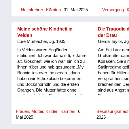
mich daran gewöhnt habe, dass da
und Spiritusfabri
Heimkehrer
Kärnten
31. Mai 2025
Versorgung
K
jetzt noch ein männliches Wesen im
ziemlich große L
Haus ist, das hat eine Weile
gehabt bei unser
gedauert.
haben die auch K
angepflanzt. Wir 
Meine schöne Kindheit in
Die Tragödie 
tagsüber auf den
Velden
der Drau
gegangen und ha
Lore Murbacher, Jg. 1939
Gerda Taylor, Jg
gestohlen und d
In Velden waren Engländer
Am Feld vor de
wir wieder hei
stationiert. Ich war damals 6, 7 Jahre
Großmutter camp
das wer bemerkt
alt. Goschert, wie ich war, bin ich zu
Kosaken. Sie sin
ein Aufseher he
ihnen rüber und hab gesungen: „My
Stalinregime gef
aufgepasst hat, 
Bonnie lies over the ocean“, dann
haben für Hitler
gestohlen wird.
haben wir Schokolade bekommen
versprachen, sie
abgeerntet war,
und Bockshörndln und die ersten
brachen den Dea
auch offiziell n
Orangen. Die Mutter hätte ohne
sind aus Angst m
Kartoffeln such
weiteres bei den Engländern arbeiten
Drau gesprungen
auch andere Leu
können: Stenografie usw hätten sie
den Bauernhäuse
Nachbarschaft 
brauchen können. Aber sie wollte bei
Großmutter vers
abgesucht.
Frauen, Mütter, Kinder
Kärnten
6.
Besatzungsmäc
uns bleiben und sagte, sie wolle sich
unserer Alm. Ei
Mai 2025
2025
den Engländern nicht auf den Schoß
sind von Einhei
setzen. Wir haben 70 Schilling zu
worden. Diese G