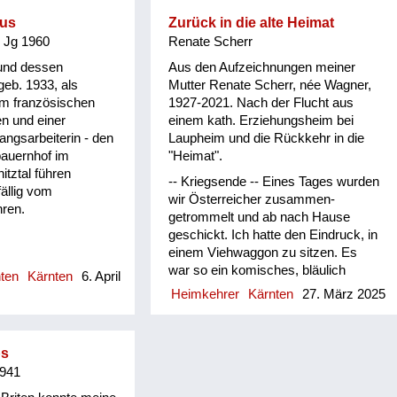
aus
Zurück in die alte Heimat
, Jg 1960
Renate Scherr
und dessen
Aus den Aufzeichnungen meiner
geb. 1933, als
Mutter Renate Scherr, née Wagner,
em französischen
1927-2021. Nach der Flucht aus
n und einer
einem kath. Erziehungsheim bei
angsarbeiterin - den
Laupheim und die Rückkehr in die
bauernhof im
"Heimat".
itztal führen
-- Kriegsende -- Eines Tages wurden
ällig vom
wir Österreicher zusammen-
hren.
getrommelt und ab nach Hause
geschickt. Ich hatte den Eindruck, in
einem Viehwaggon zu sitzen. Es
war so ein komisches, bläulich
hten
Kärnten
6. April
gleißendes Licht. Ich weiß nicht
Heimkehrer
Kärnten
27. März 2025
mehr, wie man das nannte. Wir
Österreicher wurden
zusammengetrommelt und mit dem
ps
Zug nach Hause geschickt. Wie ich
1941
mich darüber freute! In der Heimat
angekommen, gab es keine