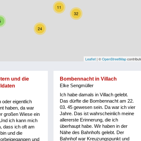
11
32
5
24
Leaflet
| ©
OpenStreetMap
contribut
tern und die
Bombennacht in Villach
ldaten
Elke Sengmüller
Ich habe damals in Villach gelebt.
Das dürfte die Bombennacht am 22.
h oder eigentlich
03. 45 gewesen sein. Da war ich vier
hnt haben, da war
Jahre. Das ist wahrscheinlich meine
er großen Wiese ein
allererste Erinnerung, die ich
 Und ich kann mich
überhaupt habe. Wir haben in der
n, dass ich oft am
Nähe des Bahnhofs gelebt. Der
bin und die
Bahnhof war Kreuzungspunkt und
vorbeigegangen und