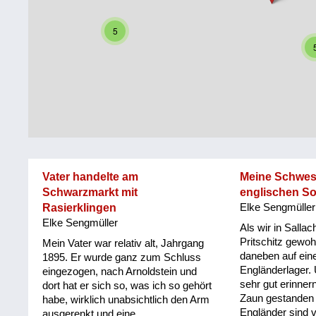
Steiermark
Fluchtgeschichten
5
Tirol
Familiengeschichten
Vorarlberg
Schule
und
Wien
Ausbildung
Wiederaufbau
und
Vater handelte am
Meine Schwes
Staatsvertrag
Schwarzmarkt mit
englischen So
Rasierklingen
Elke Sengmüller
Wohnen
Elke Sengmüller
Als wir in Sallac
sonstiges
Pritschitz gewo
Mein Vater war relativ alt, Jahrgang
daneben auf ein
1895. Er wurde ganz zum Schluss
Engländerlager.
eingezogen, nach Arnoldstein und
sehr gut erinner
dort hat er sich so, was ich so gehört
Zaun gestanden 
habe, wirklich unabsichtlich den Arm
Engländer sind 
ausgerenkt und eine