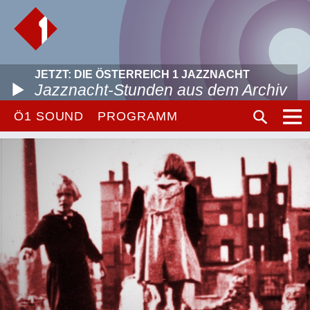
JETZT: DIE ÖSTERREICH 1 JAZZNACHT
Jazznacht-Stunden aus dem Archiv
Ö1 SOUND
PROGRAMM