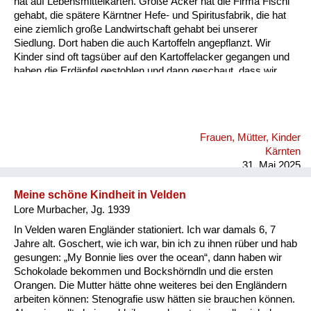
hat auf Lebensmittelkarten. Große Äcker hat die Firma Fischl
Versorgung
gehabt, die spätere Kärntner Hefe- und Spiritusfabrik, die hat
eine ziemlich große Landwirtschaft gehabt bei unserer
Heimkehrer
Siedlung. Dort haben die auch Kartoffeln angepflanzt. Wir
Kinder sind oft tagsüber auf den Kartoffelacker gegangen und
Fluchtgeschichten
haben die Erdäpfel gestohlen und dann geschaut, dass wir
wieder heimkommen, ohne dass das wer bemerkt. Es ist auch
Familiengeschichten
immer ein Aufseher herumgegangen, der aufgepasst hat, dass
nichts gestohlen wird. Wenn dann abgeerntet war, dann durfte
Schule und Ausbildung
man auch offiziell nach übriggebliebenen Kartoffeln suchen. Da
Frauen, Mütter, Kinder
haben dann auch andere Leute aus der Nachbarschaft den
Wiederaufbau und
Kärnten
Acker abgesucht.
Staatsvertrag
31. Mai 2025
Wohnen
Meine schöne Kindheit in Velden
Lore Murbacher, Jg. 1939
sonstiges
In Velden waren Engländer stationiert. Ich war damals 6, 7
Jahre alt. Goschert, wie ich war, bin ich zu ihnen rüber und hab
gesungen: „My Bonnie lies over the ocean“, dann haben wir
Schokolade bekommen und Bockshörndln und die ersten
Orangen. Die Mutter hätte ohne weiteres bei den Engländern
arbeiten können: Stenografie usw hätten sie brauchen können.