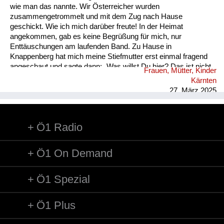
wie man das nannte. Wir Österreicher wurden
zusammengetrommelt und mit dem Zug nach Hause
geschickt. Wie ich mich darüber freute! In der Heimat
angekommen, gab es keine Begrüßung für mich, nur
Enttäuschungen am laufenden Band. Zu Hause in
Knappenberg hat mich meine Stiefmutter erst einmal fragend
angeschaut und sagte dann: „Was willst Du hier? Das ist nicht
Frauen, Mütter, Kinder
mehr Dein Zuhause! Ich bin von Deinem Vater geschieden. Du
Kärnten
kannst eine Nacht hier schlafen, aber morgen musst du
27. März 2025
verschwinden!“ Ich wusste nicht, wie und was mit mir
geschah. Ich ging am nächsten Tag zum Bahnhof nach
Hüttenberg und kaufte mir eine Fahrkarte nach Unzmarkt.
Ö1 Radio
Koffer und Habseligkeiten hatte ich mit. Vor Unzmarkt löste ich
vor Verzweiflung die Sicherheitsstange am Ausstieg und ließ
mi...
Ö1 On Demand
Ö1 Spezial
Ö1 Plus