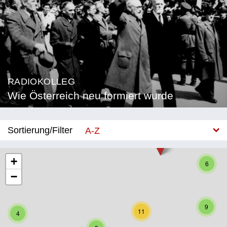
RADIOKOLLEG
Wie Österreich neu formiert wurde
Sortierung/Filter
A-Z
Neu
+
6
−
Bundesland
Burgenland
9
11
4
Kärnten