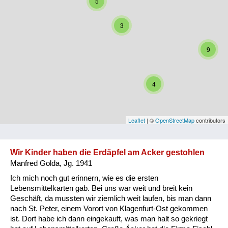
5
Niederösterreich
3
Oberösterreich
9
Salzburg
Steiermark
4
Tirol
Vorarlberg
Leaflet
| ©
OpenStreetMap
contributors
Wien
Wir Kinder haben die Erdäpfel am Acker gestohlen
Manfred Golda, Jg. 1941
Kategorie
Ich mich noch gut erinnern, wie es die ersten
Besatzungsmächte
Lebensmittelkarten gab. Bei uns war weit und breit kein
Geschäft, da mussten wir ziemlich weit laufen, bis man dann
Frauen, Mütter, Kinder
nach St. Peter, einem Vorort von Klagenfurt-Ost gekommen
ist. Dort habe ich dann eingekauft, was man halt so gekriegt