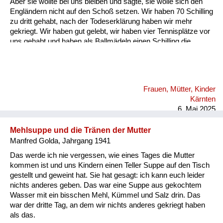
Aber sie wollte bei uns bleiben und sagte, sie wolle sich den
Engländern nicht auf den Schoß setzen. Wir haben 70 Schilling
zu dritt gehabt, nach der Todeserklärung haben wir mehr
gekriegt. Wir haben gut gelebt, wir haben vier Tennisplätze vor
uns gehabt und haben als Ballmädeln einen Schilling die
Stunde, dann zwei Schilling zu zweit. Dann sind wir jeden Tag
ins Kino oder Eis essen gegangen, wir zwei Fratzen, statt
unser geringes Einkommen aufzubessern. Ich habe am
Bacherl Neunäugel mit der Hand gefischt. Wir Kinder hatten
Frauen, Mütter, Kinder
ein freies Leben damals in Velden. An den Vater haben wir nur
Kärnten
hie und da gedacht. Kommt er vielleicht doch wieder...
6. Mai 2025
Mehlsuppe und die Tränen der Mutter
Manfred Golda, Jahrgang 1941
Das werde ich nie vergessen, wie eines Tages die Mutter
kommen ist und uns Kindern einen Teller Suppe auf den Tisch
gestellt und geweint hat. Sie hat gesagt: ich kann euch leider
nichts anderes geben. Das war eine Suppe aus gekochtem
Wasser mit ein bisschen Mehl, Kümmel und Salz drin. Das
war der dritte Tag, an dem wir nichts anderes gekriegt haben
als das.