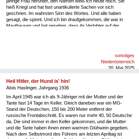
jährige Frau herunter, den Namen weiß ich heute noch. Sie
hieß Kriegl und hat fast unartikulierte Sachen vor sich
geschrien. Im wahrsten Sinn des Wortes. Und alle haben
gesagt, die spinnt. Und ich bin draufgekommen, die war in
Mauthausen und hat gesehen, dass ihr Verlobter auf der
Steinstiege, der bekannten, also praktisch zu Tode gebracht
wurde und wollte das irgendjemandem mitteilen. Und damals,
mit meiner sieben Jahren, ist mir gekommen der Gedanke, da
muss in dem System was falsch sein. Und da sind erste
sonstiges
Zweifel bei mir gewachsen.
Niederösterreich
20. Mai 2025
Heil Hitler, der Hund is' hin!
Alois Haslinger, Jahrgang 1936
Im April 1945 war ich als 9-Jähriger mit der Mutter und der
Tante fast 14 Tage im Keller. Gleich daneben war ein MG-
Stand der Deutschen, 150 bis 200 Meter entfernt der
russische Frontabschnitt. Es waren nur mehr 40, 50 Deutsche
da. Die sind immer in den Keller gekommen, und die Mutter
und die Tante haben ihnen einen warmen Glühwein gegeben.
Nach dem Selbstmord des Führers am letzten Apriltag ist