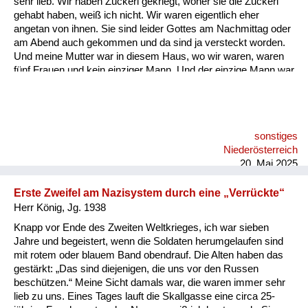
sehr lieb. Wir haben Zuckerl gekriegt, woher sie die Zuckerl
Versorgung
gehabt haben, weiß ich nicht. Wir waren eigentlich eher
angetan von ihnen. Sie sind leider Gottes am Nachmittag oder
Heimkehrer
am Abend auch gekommen und da sind ja versteckt worden.
Und meine Mutter war in diesem Haus, wo wir waren, waren
Fluchtgeschichten
fünf Frauen und kein einziger Mann. Und der einzige Mann war
meine Mutter. Und wenn die gekommen sind, hat sie das
Familiengeschichten
Fenster aufgerissen. 200 Meter von uns war eine
Kommandostelle in der Hauptstraße unten und hat gebrüllt,
Schule und Ausbildung
was gegangen ist, hat einem Unteroffizier alle Ehre gemacht: „
sonstiges
Die Russen sind da!“ und „Kommandatura“. Und tatsächlich
Wiederaufbau und
Niederösterreich
sind in den meisten Fällen Minuten nachher ist ein Wagen
Staatsvertrag
20. Mai 2025
gekommen und hat die...
Wohnen
Erste Zweifel am Nazisystem durch eine „Verrückte“
Herr König, Jg. 1938
sonstiges
Knapp vor Ende des Zweiten Weltkrieges, ich war sieben
Jahre und begeistert, wenn die Soldaten herumgelaufen sind
mit rotem oder blauem Band obendrauf. Die Alten haben das
gestärkt: „Das sind diejenigen, die uns vor den Russen
beschützen.“ Meine Sicht damals war, die waren immer sehr
lieb zu uns. Eines Tages lauft die Skallgasse eine circa 25-