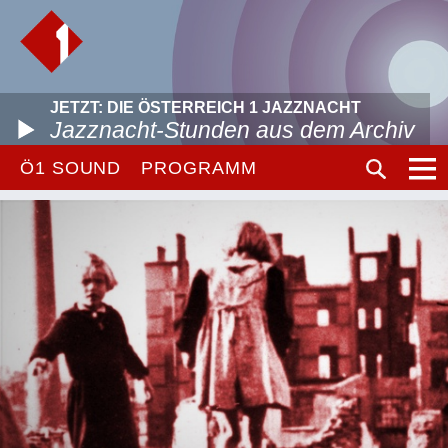
JETZT: DIE ÖSTERREICH 1 JAZZNACHT
Jazznacht-Stunden aus dem Archiv
Ö1 SOUND
PROGRAMM