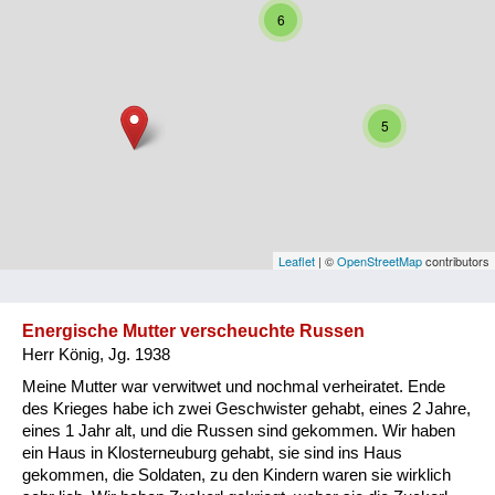
6
Niederösterreich
Oberösterreich
Salzburg
5
Steiermark
Tirol
Vorarlberg
Leaflet
| ©
OpenStreetMap
contributors
Wien
Energische Mutter verscheuchte Russen
Herr König, Jg. 1938
Kategorie
Meine Mutter war verwitwet und nochmal verheiratet. Ende
Besatzungsmächte
des Krieges habe ich zwei Geschwister gehabt, eines 2 Jahre,
eines 1 Jahr alt, und die Russen sind gekommen. Wir haben
Frauen, Mütter, Kinder
ein Haus in Klosterneuburg gehabt, sie sind ins Haus
gekommen, die Soldaten, zu den Kindern waren sie wirklich