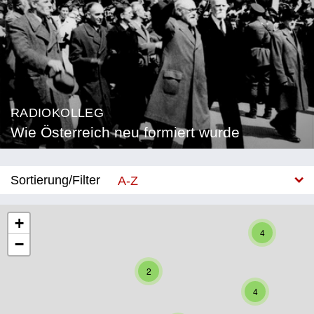
RADIOKOLLEG
Wie Österreich neu formiert wurde
Sortierung/Filter
A-Z
Neu
+
4
−
Bundesland
2
Burgenland
4
Kärnten