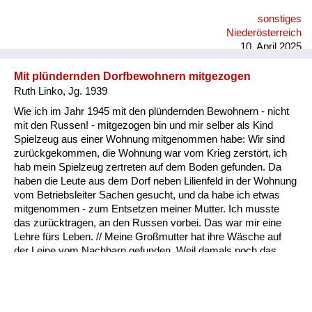
sonstiges
Niederösterreich
10. April 2025
Mit plündernden Dorfbewohnern mitgezogen
Ruth Linko, Jg. 1939
Wie ich im Jahr 1945 mit den plündernden Bewohnern - nicht
mit den Russen! - mitgezogen bin und mir selber als Kind
Spielzeug aus einer Wohnung mitgenommen habe: Wir sind
zurückgekommen, die Wohnung war vom Krieg zerstört, ich
hab mein Spielzeug zertreten auf dem Boden gefunden. Da
haben die Leute aus dem Dorf neben Lilienfeld in der Wohnung
vom Betriebsleiter Sachen gesucht, und da habe ich etwas
mitgenommen - zum Entsetzen meiner Mutter. Ich musste
das zurücktragen, an den Russen vorbei. Das war mir eine
Lehre fürs Leben. // Meine Großmutter hat ihre Wäsche auf
der Leine vom Nachbarn gefunden. Weil damals noch das
Monogramm in Wäschestücken drinnen war, hat sie einfach
die Wäsche von der Leine runtergenommen und hat gesagt,
das ist meine. Also durchaus nicht nur die Fremden, auch die
eigenen Leute sind durch den Ort gezogen und haben