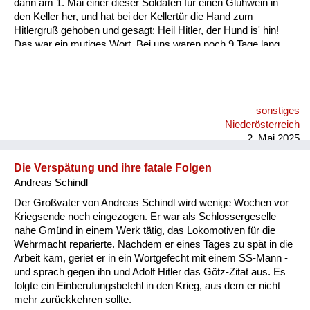
dann am 1. Mai einer dieser Soldaten für einen Glühwein in
den Keller her, und hat bei der Kellertür die Hand zum
Hitlergruß gehoben und gesagt: Heil Hitler, der Hund is' hin!
Das war ein mutiges Wort. Bei uns waren noch 9 Tage lang
Kampfhandlungen, er hätte sofort wegen Wehrkraftzersetzung
erschossen werden können. Ein Steirer war es, das weiß ich
noch, dieses herbe Männergesicht, mit Stahlhelm ist er da
gestanden..
sonstiges
Niederösterreich
2. Mai 2025
Die Verspätung und ihre fatale Folgen
Andreas Schindl
Der Großvater von Andreas Schindl wird wenige Wochen vor
Kriegsende noch eingezogen. Er war als Schlossergeselle
nahe Gmünd in einem Werk tätig, das Lokomotiven für die
Wehrmacht reparierte. Nachdem er eines Tages zu spät in die
Arbeit kam, geriet er in ein Wortgefecht mit einem SS-Mann -
und sprach gegen ihn und Adolf Hitler das Götz-Zitat aus. Es
folgte ein Einberufungsbefehl in den Krieg, aus dem er nicht
mehr zurückkehren sollte.