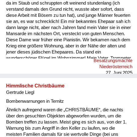
Versorgung
da im Staub und schruppten oft weinend stundenlang (ich
verstand damals den Grund nicht, wusste aber sofort, dass
Heimkehrer
diese Arbeit mit Bösem zu tun hat), und junge Männer feuerten
sie an, es war schrecklich! Ein mir bekanntes Ehepaar sah ich
Fluchtgeschichten
dann lange nicht, aber nach Jahren fand mein Vater sie in einer
Mansarde im nächsten Ort, versteckt von guten Menschen.
Familiengeschichten
Diese Dame war früher eine Pianistin. Wir bekamen nach dem
Krieg eine größere Wohnung, aber in der Nähe der alten und
Schule und Ausbildung
jener dieses jüdischen Ehepaares. Da stand ein
wunderschöner Flügel im Wohnzimmer! Mein Vater, Trompeter
Besatzungsmächte
Wiederaufbau und
und Kapellmeister, untersuchte das Klavier und fand
Niederösterreich
tatsächlich ein Schild innen mit dem Namen dieser Dame. Er
Staatsvertrag
27. Juni 2025
begann sie zu suchen, glaubte nicht an ihren Tod, und die
Freude war für...
Wohnen
Himmlische Christbäume
Gertrude Liegl
sonstiges
Bombenwarnungen in Ternitz
Ähnlich aufregend waren die „CHRISTBÄUME“, die nachts
über den gesuchten Objekten abgeworfen wurden, um die
Bomben treffen zu lassen. Meist ging es sich aus, von der 1.
Warnung bis zum Angriff in den Keller zu laufen, wo die
meisten Familien damals für sie wertvolle Dinge (bei uns