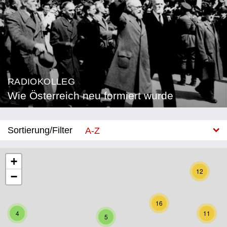
RADIOKOLLEG
Wie Österreich neu formiert wurde
Sortierung/Filter
A-Z
Neu
+
12
−
Bundesland
Burgenland
16
4
11
5
Kärnten