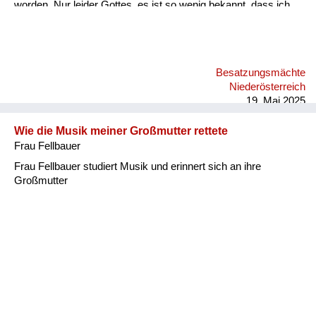
worden. Nur leider Gottes, es ist so wenig bekannt, dass ich
mit 79 Jahren noch immer die Spur meines Vaters suche. Ich
fahre auch immer wieder nach Russland. Meine Freunde dort
helfen mir dabei. Ich hätte schon so viele mögliche Väter
gehabt, aber die waren es dann doch nicht.
Besatzungsmächte
Niederösterreich
19. Mai 2025
Wie die Musik meiner Großmutter rettete
Frau Fellbauer
Frau Fellbauer studiert Musik und erinnert sich an ihre
Großmutter