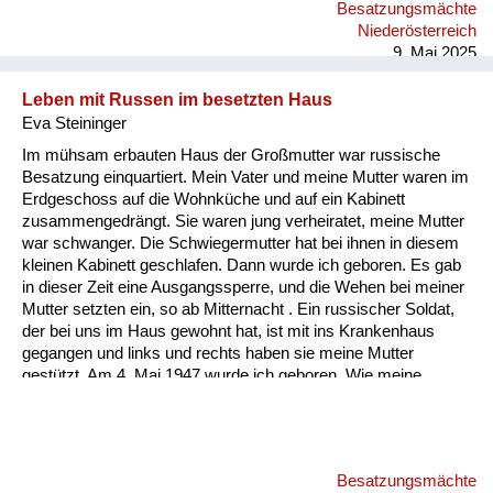
Besatzungsmächte
hat. Dann war große Not. Und für solche Einrichtungen gab es
Niederösterreich
natürlich kein Geld. Man konnte ja nic...
9. Mai 2025
Leben mit Russen im besetzten Haus
Eva Steininger
Im mühsam erbauten Haus der Großmutter war russische
Besatzung einquartiert. Mein Vater und meine Mutter waren im
Erdgeschoss auf die Wohnküche und auf ein Kabinett
zusammengedrängt. Sie waren jung verheiratet, meine Mutter
war schwanger. Die Schwiegermutter hat bei ihnen in diesem
kleinen Kabinett geschlafen. Dann wurde ich geboren. Es gab
in dieser Zeit eine Ausgangssperre, und die Wehen bei meiner
Mutter setzten ein, so ab Mitternacht . Ein russischer Soldat,
der bei uns im Haus gewohnt hat, ist mit ins Krankenhaus
gegangen und links und rechts haben sie meine Mutter
gestützt. Am 4. Mai 1947 wurde ich geboren. Wie meine
Mutter dann mit mir nach Hause kam als neugeborenes Baby,
war in dieser Wohnküche und in diesem kleinen Kabinett mein
Vater, seine Mutter, meine Mutter und ich als Baby. Ich muss
da noch weiter ausholen. Mein Vater wurde als letztes
Besatzungsmächte
Kriegsfutter mit 16 Jahren eingezogen und wurde sofort an die