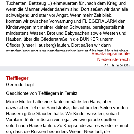
Tuchenten, Bettzeug…) einmauerten für „nach dem Krieg und
wenn die Männer wieder daheim sind. Dort saßen wir dann alle
schweigend und starr vor Angst. Wenn mehr Zeit blieb,
konnten wir zwischen Vorwarnung und FLIEGERALARM den
Kinderwagen mit meiner kleinen Schwester, bereitgestellt mit
mindestens Wasser, Brot und Babysachen sowie Westen und
Hauben, über die Gfiederstraße in die BUNKER unterm
Gfieder (unser Hausberg) laufen. Dort saßen wir dann
stundenlang eng aneinandergeschmiegt auf kalten Holzbänken
Besatzungsmächte
und warteten auf Entwarnung! 2 x haben wir
Niederösterreich
Bombeneinschläge in nächster Nähe überlebt, aber auf der
27. Juni 2025
Gfiederstraße wurden einige Familien in ihren Häusern tödlich
bombardiert.
Tiefflieger
Gertrude Liegl
Geschichte von Tieffliegern in Ternitz
Meine Mutter hatte eine Tante im nächsten Haus, aber
dazwischen lief eine Sandstraße, die auf beiden Seiten vor den
Häusern grüne Stauden hatte. Wir Kinder wussten, sobald
Voralarm tönte, müssen wir -egal, wo wir gerade spielten –
sofort nach Hause laufen. Zu Kriegsende war es wieder einmal
so, dass die Russen besonders Wiener Neustadt, die