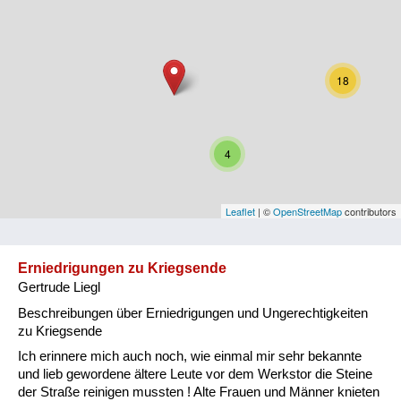
Niederösterreich
Oberösterreich
18
Salzburg
Steiermark
4
Tirol
Vorarlberg
Leaflet
| ©
OpenStreetMap
contributors
Wien
Erniedrigungen zu Kriegsende
Gertrude Liegl
Kategorie
Beschreibungen über Erniedrigungen und Ungerechtigkeiten
Besatzungsmächte
zu Kriegsende
Ich erinnere mich auch noch, wie einmal mir sehr bekannte
Frauen, Mütter, Kinder
und lieb gewordene ältere Leute vor dem Werkstor die Steine
der Straße reinigen mussten ! Alte Frauen und Männer knieten