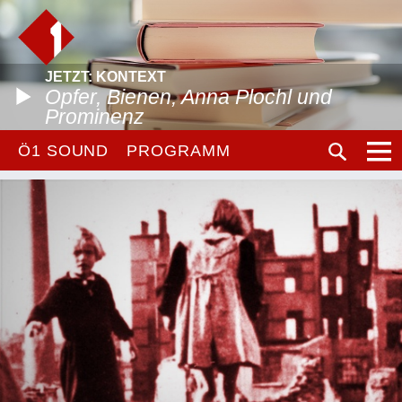
JETZT: KONTEXT
Opfer, Bienen, Anna Plochl und
Prominenz
Ö1 SOUND
PROGRAMM