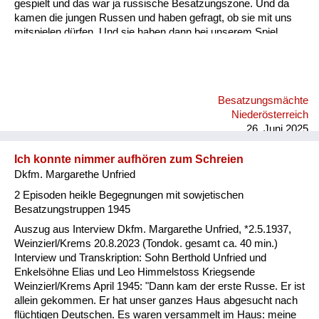
gespielt und das war ja russische Besatzungszone. Und da
kamen die jungen Russen und haben gefragt, ob sie mit uns
mitspielen dürfen. Und sie haben dann bei unserem Spiel
einen Ball über die Schnur und solche Sachen mitgespielt.
Also auch da habe ich eigentlich nur positive Erinnerungen.
Allerdings hat mir meine Mutter schon erzählt, auch von den
grauslichen Taten, die sie im Freundeskreis gehört hat bzw. die
Besatzungsmächte
Freunde von ihr erlebt haben. Ich selbst habe das nie erlebt.
Niederösterreich
Ich habe alles immer nur positiv erlebt.
26. Juni 2025
Ich konnte nimmer aufhören zum Schreien
Dkfm. Margarethe Unfried
2 Episoden heikle Begegnungen mit sowjetischen
Besatzungstruppen 1945
Auszug aus Interview Dkfm. Margarethe Unfried, *2.5.1937,
Weinzierl/Krems 20.8.2023 (Tondok. gesamt ca. 40 min.)
Interview und Transkription: Sohn Berthold Unfried und
Enkelsöhne Elias und Leo Himmelstoss Kriegsende
Weinzierl/Krems April 1945: "Dann kam der erste Russe. Er ist
allein gekommen. Er hat unser ganzes Haus abgesucht nach
flüchtigen Deutschen. Es waren versammelt im Haus: meine