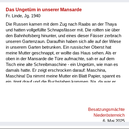
Das Ungetüm in unserer Mansarde
Fr. Linde, Jg. 1940
Die Russen kamen mit dem Zug nach Raabs an der Thaya
und hatten vollgefüllte Schnapsfässer mit. Die rollten sie über
den Bahnhofsberg hinunter, und eines dieser Fässer zerbrach
unseren Gartenzaun. Daraufhin haben sich alle auf der Wiese
in unserem Garten betrunken. Ein russischer Oberst hat
meine Mutter geschnappt, er wollte das Haus sehen. Als er
oben in der Mansarde die Türe aufmachte, sah er auf dem
Tisch eine alte Schreibmaschine - ein Ungetüm, wie man es
damals hatte. Er zeigt erschrocken darauf: Maschina,
Maschina! Da nimmt meine Mutter ein Blatt Papier, spannt es
ein, tippt drauf und die Buchstaben kommen. Na, da war er
beruhigt, dass das kein Maschinengewehr oder sonst
irgendwas war.
Besatzungsmächte
Niederösterreich
6. Mai 2025