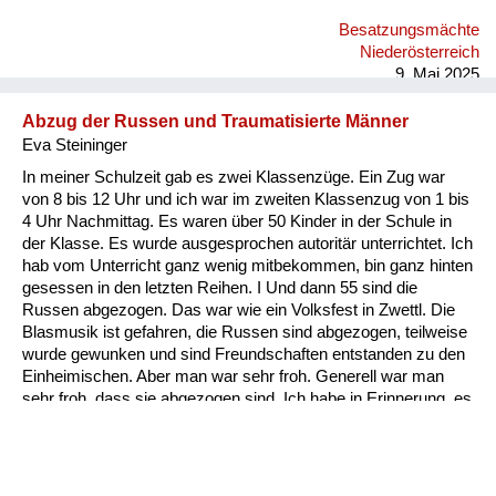
Besatzungsmächte
Niederösterreich
9. Mai 2025
Abzug der Russen und Traumatisierte Männer
Eva Steininger
In meiner Schulzeit gab es zwei Klassenzüge. Ein Zug war
von 8 bis 12 Uhr und ich war im zweiten Klassenzug von 1 bis
4 Uhr Nachmittag. Es waren über 50 Kinder in der Schule in
der Klasse. Es wurde ausgesprochen autoritär unterrichtet. Ich
hab vom Unterricht ganz wenig mitbekommen, bin ganz hinten
gesessen in den letzten Reihen. I Und dann 55 sind die
Russen abgezogen. Das war wie ein Volksfest in Zwettl. Die
Blasmusik ist gefahren, die Russen sind abgezogen, teilweise
wurde gewunken und sind Freundschaften entstanden zu den
Einheimischen. Aber man war sehr froh. Generell war man
sehr froh, dass sie abgezogen sind. Ich habe in Erinnerung, es
waren alle traumatisiert. Also ich glaube, alle Männer, die vom
Krieg heimgekommen sind, waren verrückt oder hätten in ein
Irrenhaus gehört. Aber die Situation war natürlich damals so,
dass da erst diese Traumatisierungen noch gar nichts gewusst