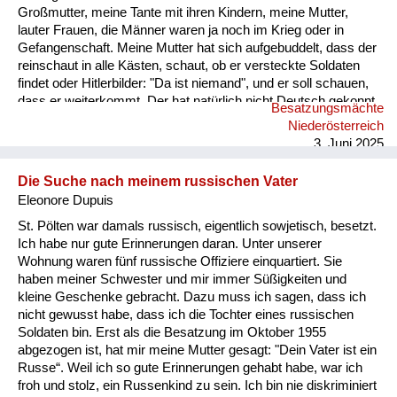
Großmutter, meine Tante mit ihren Kindern, meine Mutter,
lauter Frauen, die Männer waren ja noch im Krieg oder in
Gefangenschaft. Meine Mutter hat sich aufgebuddelt, dass der
reinschaut in alle Kästen, schaut, ob er versteckte Soldaten
findet oder Hitlerbilder: "Da ist niemand", und er soll schauen,
dass er weiterkommt. Der hat natürlich nicht Deutsch gekonnt,
Besatzungsmächte
aber an der Gestik und am Wortschwall – auf einmal ist es ihm
Niederösterreich
zu blöd geworden und er hat seine Pistole gezogen gegen
3. Juni 2025
meine Mutter. Ich bin hinter ihm gestanden und ich musste
annahmen, er erschießt jetzt meine Mutter. Weiß nicht, ob e...
Die Suche nach meinem russischen Vater
Eleonore Dupuis
St. Pölten war damals russisch, eigentlich sowjetisch, besetzt.
Ich habe nur gute Erinnerungen daran. Unter unserer
Wohnung waren fünf russische Offiziere einquartiert. Sie
haben meiner Schwester und mir immer Süßigkeiten und
kleine Geschenke gebracht. Dazu muss ich sagen, dass ich
nicht gewusst habe, dass ich die Tochter eines russischen
Soldaten bin. Erst als die Besatzung im Oktober 1955
abgezogen ist, hat mir meine Mutter gesagt: "Dein Vater ist ein
Russe“. Weil ich so gute Erinnerungen gehabt habe, war ich
froh und stolz, ein Russenkind zu sein. Ich bin nie diskriminiert