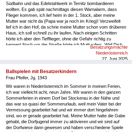
Südbahn und das Edelstahlwerk in Ternitz bombardieren
wollten. Es gab spät nachmittags diesen Warnalarm, dass
Flieger kommen, ich lief heim in der 1. Stock, aber meine
Mutter war nicht da (Papa war ja noch im Krieg)! Verzweifelt
lief ich in den Hof, da schrie meine Mutter schon vom drüberen
Haus, ich soll schnell zu ihr laufen. Nach einigen Schritten
hörte ich aber den Tiefflieger, ohne die Gefahr richtig zu
kennen! Noch vor der Straße hörte ich Mutti rufen: „Wirf Dich
Besatzungsmächte
in die Stauden“ und tat es. Ich sah hinauf, im offenen Flugzeug
Niederösterreich
saßen 2 Soldaten mit Sturmhauben und einer mit Gewehr im
27. Juni 2025
Anschlag, ca. 20 m über mir -ich sehe die Gestalten heut...
Ballspielen mit Besatzerkindern
Frau Pfeifer, Jg. 1943
Wir waren in Niederösterreich im Sommer in meinen Ferien,
ich war vielleicht acht, neun Jahre. Wir waren in den ganzen
Sommerferien in einem Dorf bei Stockerau in der Nähe und
das war so quasi der Sommerurlaub, weil mein Vater bei der
Vermessung gearbeitet hat und wir immer dort hingefahren
sind, wo er gerade gearbeitet hat. Meine Mutter hatte die Gabe
gehabt, die Dorfjugend immer zu aktivieren und wir sind auf
der Dorfwiese dann gewesen und haben verschiedene Spiele