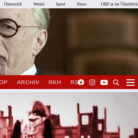
Österreich
Wetter
Sport
News
ORF.at im Überblick
l
OP
ARCHIV
RKH
RSO