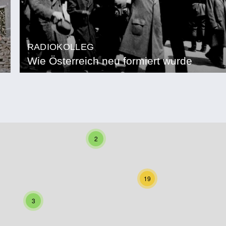
RADIOKOLLEG
Wie Österreich neu formiert wurde
2
19
3