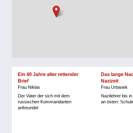
Steiermark
Fluchtgeschichten
Tirol
Familiengeschichten
Vorarlberg
Schule
und
Wien
Ausbildung
Wiederaufbau
und
Ein 40 Jahre alter rettender
Das lange Na
Staatsvertrag
Brief
Nazizeit
Frau Niklas
Frau Urbanek
Wohnen
Der Vater der sich mit dem
Nazilehrer bis in
sonstiges
russischen Kommandanten
an österr. Schul
anfreundet