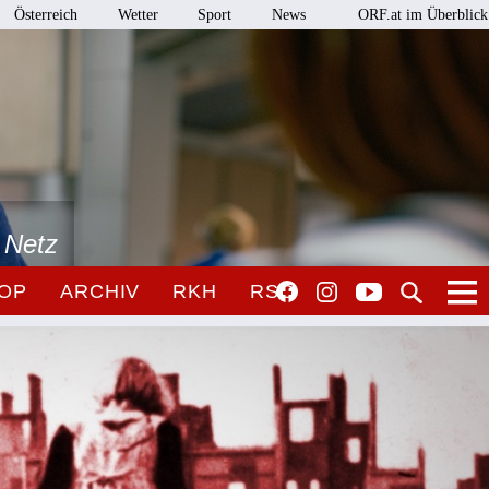
Österreich
Wetter
Sport
News
ORF.at im Überblick
 Netz
OP
ARCHIV
RKH
RSO