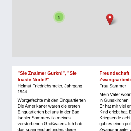
Steiermark
Fluchtgeschichten
2
Tirol
Familiengeschichten
Vorarlberg
Schule
und
Wien
Ausbildung
Wiederaufbau
und
"Sie Znaimer Gurkn!", "Sie
Freundschaft 
Staatsvertrag
foaste Nudel!"
Zwangsarbeit
Helmut Friedrichsmeier, Jahrgang
Frau Sammer
Wohnen
1944
Mein Vater wohnt
sonstiges
Wortgefechte mit den Einquartierten
in Gunskirchen, 
Die Amerikaner waren die ersten
Er hat mir viel e
Einquartierten bei uns in der Bad
Kind erlebt hat. 
Ischler Sommervilla meines
Kriegsende acht
verstorbenen Großvaters. Ich hab
gab es einen po
das spannend gefunden, diese
Zwangsarbeiter 