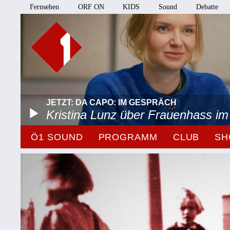
Fernsehen
ORF ON
KIDS
Sound
Debatte
JETZT: DA CAPO: IM GESPRÄCH
Kristina Lunz über Frauenhass im
Ö1 SOUND
PROGRAMM
CLUB
SH