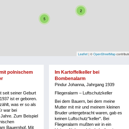
2
5
Leaflet
| ©
OpenStreetMap
contribut
mit polnischem
Im Kartoffelkeller bei
er
Bombenalarm
Pindur Johanna, Jahrgang 1939
 seit seiner Geburt
Fliegeralarm – Luftschutzkeller
1937 ist er geboren.
Bei dem Bauern, bei dem meine
rzählt, was er so als
Mutter mit mir und meinem kleinen
Er war bei
Bruder untergebracht waren, gab es
 Jahre. Zum Beispiel
keinen Luftschutz“keller“. Bei
lnischen
Fliegeralarm mußten wir in ein
am Bauernhof. Mit