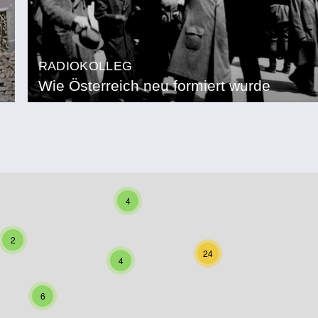
RADIOKOLLEG
Wie Österreich neu formiert wurde
4
2
24
4
6