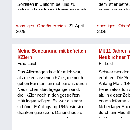
Soldaten in Uniform bei uns zu
dem ist er befr
haben. Meine junge Mutter war auch
er hat ihm auch 
interessiert am Kontakt. Und das hat
Also mein Vater 
meine Großmutter verurteilt: Was
gekonnt mit 5-6 
sonstiges
Oberösterreich
21. April
sonstiges
Oberö
werden die Leute sagen! Bald darauf
Zwangsarbeiter
2025
2025
mussten wir eine Flüchtlingsfamilie
Kriegsende in d
aus der Brünner Gegend in unserer
nach Wels müss
Villa aufnehmen. Das war natürlich
ihn mit einem P
nicht das, was meine Großmutter
wegebracht und 
Meine Begegnung mit befreiten
Mit 11 Jahren
wollte; die Amerikaner hatten noch
dabei. Der hat 
KZlern
Neukirchner T
einen gewissen Status verliehen.
ungefähr, wo das 
Frau Loidl
Fr. Loidl
Mich hat es gefreut, weil ich als
noch nachgelaufe
Das Allerprägendste für mich war,
Schwarzsender 
einen Spielkameraden hatte,
von zu Hause w
als die entlassenen KZler, die noch
erfahren: Die S
während meine Großmutter sich
Zwangsarbeiter,
gehen konnten, einmal bei uns durch
Anfang März 194
bald mit der Frau dieser
befreundeten.
Neukirchen durchgegangen sind,
Ferien also. Ich
Flüchtlingsfamilie verfeindet hat.
drei KZler noch in den gestreiften
alt. In dieser Zei
Meine Großmutter hat immer
Häftlingsanzügen. Es war ein sehr
ersten Informat
gesagt: Sie Znaimer Gurkn! Znaim
schöner Frühlingstag 1945, wir sind
Nebenlager Eb
war ja eine Gemüsezucht Gegend.
draußen gesessen. Da sind sie zu
durch ein Flüch
Und die Frau aus Südmähren hat
uns hergekommen und haben uns in
Schlesien, die be
gesagt: Sie foaste Nudel! Meine
gebrochenem Deutsch gefragt, ob
war und ins Lage
Großmutter war ja nicht ganz
sie hier richtig sind - das dürften
worden ist. Sie 