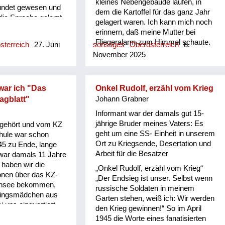
kleines Nebengebäude laufen, in
eundet gewesen und
dem die Kartoffel für das ganz Jahr
die Sprache gelernt.
gelagert waren. Ich kann mich noch
hat polnisch
erinnern, daß meine Mutter bei
Jahren. Dieser
Fliegeralarm zum Himmel schaute,
sterreich
27. Juni
sonstiges
Oberösterreich
8.
 hat dann zum
die herannahenden Flugzeuge im
November 2025
as Barackenlager
Auge behielt und auch manchmal
en. Dan haben sie
sagte, wenn diese die Bomben
ferdefuhrwerk
ausklinkten „die erreichen uns nicht“.
der Kleine war
 war ich "Das
Onkel Rudolf, erzähl vom Krieg
Und sie hatte immer recht. Im
dann gewusst
agblatt"
Johann Grabner
obersten Stock des Bauernhauses
ist, und er ist ihm
war eine Frau untergebracht, die
Informant war der damals gut 15-
n. Das heißt er ist
immer Karten legte. Sie kam nie in
jährige Bruder meines Vaters: Es
gehört und vom KZ
eggelaufen zu dem
den Kartoffelkeller. Doch eines
geht um eine SS- Einheit in unserem
chule war schon
 zu dem
Tages kam sie gerannt und rief
Ort zu Kriegsende, Desertation und
5 zu Ende, lange
„heute wird’s gefährlich“ … und
Arbeit für die Besatzer
 war damals 11 Jahre
tatsächlich schlug eine Bombe hinter
t haben wir die
„Onkel Rudolf, erzähl vom Krieg“
dem Haus ein.
ionen über das KZ-
„Der Endsieg ist unser. Selbst wenn
ensee bekommen,
russische Soldaten in meinem
tlingsmädchen aus
Garten stehen, weiß ich: Wir werden
i uns einquartiert
den Krieg gewinnen!“ So im April
r arbeitsverpflichtet
1945 die Worte eines fanatisierten
ist ganz aufgeregt