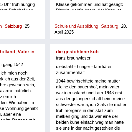
5 Uhr früh hungrig
Klasse gekommen und hat gesagt:
f dem Bahnhof von
Dirndln, geht's hoam, der Krieg ist
aus. Jetzt ist meine Mutter ohne
Lehramtsprüfung und ohne Matura
n
Salzburg
25.
Schule und Ausbildung
Salzburg
20.
dagestanden. Auf einer
April 2025
ausgehängten Liste entdeckte
jemand später ihren Namen, sie
durfte also im Herbst wieder in die
Schule gehen und maturieren. Viele
Holland, Vater in
die gestohlene kuh
andere nicht. Mir hat sie erzählt,
franz braunwieser
dass sie immer ganz traurig
ahrgang 1942
diebstahl - hunger - familiärer
gewesen ist, dass sie beim BDM nie
zusammenhalt
ich mich noch
hierarchisch aufgestiegen war,
klich aus der Zeit,
1944 bewirtschftete meine mutter
sondern immer nur ein ganz
ahre gewesen sein,
alleine den bauernhof, mein vater
gewöhnliches BDM-Mädchen
alarme natürlich.
war in russland und kam 1948 erst
geblieben ist, obwohl sie so eifrig
 ziemlich
aus der gefangenschaft heim meine
war und so gut gesungen hat und so
den. Wir haben im
schwester war 5, ich 3 als die mutter
gute Sportlerin war. Im Endeffekt hat
ese Wohnung gehabt
früh morgens in den stall zum
sich aber herausgestellt, dass die
r, aber eine
melken ging und da war eine der
aktiven BDM-Mädchen zu jener Zeit
n im Parterre mit
beiden kühe einfach weg man hatte
noch nicht maturieren durften,
hölzernen
sie uns in der nacht gestohlen die
sondern nur die, die eine
da sind wir runter