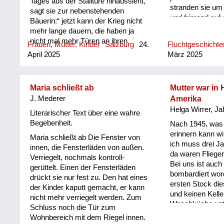
Tages aus der Stalltüre hinaussieht,
stranden sie um 
sagt sie zur nebenstehenden
und frierend au
Bäuerin:“ jetzt kann der Krieg nicht
Bischofshofen.
mehr lange dauern, die haben ja
nicht mal mehr Türen an ihren
Frauen, Mütter, Kinder
Salzburg
24.
Fluchtgeschichte
Wägen!“ Darauf erwiderte die
April 2025
März 2025
Bäuerin: „Dummes Dirndl, das sind
ja schon die Amerikaner!….
Maria schließt ab
Mutter war in 
J. Mederer
Amerika
Helga Wirrer, J
Literarischer Text über eine wahre
Begebenheit.
Nach 1945, was 
erinnern kann wir
Maria schließt ab Die Fenster von
ich muss drei J
innen, die Fensterläden von außen.
da waren Flieger
Verriegelt, nochmals kontroll-
Bei uns ist auch
gerüttelt. Einen der Fensterläden
bombardiert wor
drückt sie nur fest zu. Den hat eines
ersten Stock di
der Kinder kaputt gemacht, er kann
und keinen Kelle
nicht mehr verriegelt werden. Zum
Waschküche unte
Schluss noch die Tür zum
einem riesigen, 
Wohnbereich mit dem Riegel innen.
Schubtisch. Und 