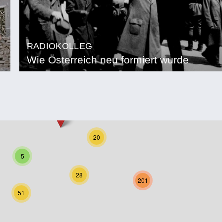
RADIOKOLLEG
Wie Österreich neu formiert wurde
20
5
28
201
51