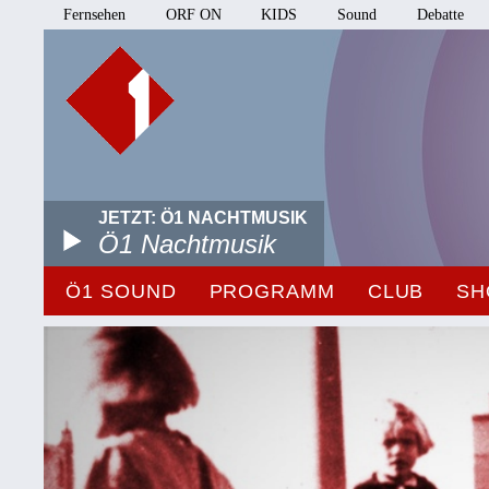
Fernsehen
ORF ON
KIDS
Sound
Debatte
JETZT: Ö1 NACHTMUSIK
Ö1 Nachtmusik
Ö1 SOUND
PROGRAMM
CLUB
SH