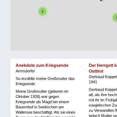
Steiermark
Fluchtgeschichten
5
Tirol
Familiengeschichten
Vorarlberg
Schule
und
Wien
Ausbildung
Wiederaufbau
und
Anekdote zum Kriegsende
Der Herrgott 
Staatsvertrag
Armsdorfer
Osttirol
Gertraud Koppel
Wohnen
So erzählte meine Großmutter das
1941
Kriegsende
sonstiges
Gertraud Koppel
Meine Großmutter (geboren im
alt, als ihre ho
Oktober 1928) war gegen
mit ihr im Frühj
Kriegsende als Magd bei einem
sowjetischen Z
Bauernhof in Seekirchen am
zu Verwandten fl
Wallersee beschäftigt. Als sie eines
jedoch Mutter u