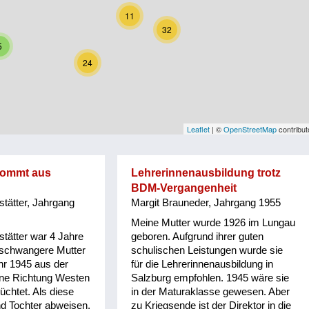
11
32
5
24
Leaflet
| ©
OpenStreetMap
contribut
kommt aus
Lehrerinnenausbildung trotz
BDM-Vergangenheit
stätter, Jahrgang
Margit Brauneder, Jahrgang 1955
Meine Mutter wurde 1926 im Lungau
stätter war 4 Jahre
geboren. Aufgrund ihrer guten
chschwangere Mutter
schulischen Leistungen wurde sie
ahr 1945 aus der
für die Lehrerinnenausbildung in
one Richtung Westen
Salzburg empfohlen. 1945 wäre sie
üchtet. Als diese
in der Maturaklasse gewesen. Aber
nd Tochter abweisen,
zu Kriegsende ist der Direktor in die