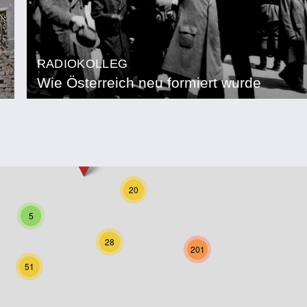
RADIOKOLLEG
Wie Österreich neu formiert wurde
20
5
28
201
51