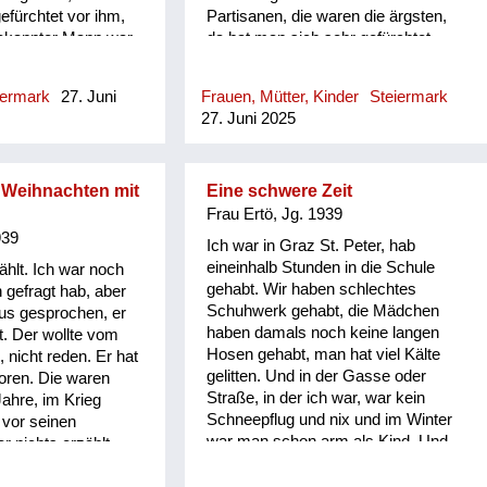
gefürchtet vor ihm,
Partisanen, die waren die ärgsten,
bekannter Mann war
da hat man sich sehr gefürchtet.
er sich gleich in der
Erstens haben die alle eine Glatze
ogen, weil er voll
gehabt, und die haben von den
iermark
27. Juni
Frauen, Mütter, Kinder
Steiermark
 Und dann hab ich
Häusern die Räder mitgenommen,
27. Juni 2025
issl kennengelernt.
die haben wir verstecken müssen.
en anderen Mann in
Wir haben uns gefürchtet, die haben
egeben, der war wie
gestohlen und vergewaltigt und so
, zu dem hab ich
Sachen.
e Weihnachten mit
Eine schwere Zeit
lso mein Vater war
Frau Ertö, Jg. 1939
emd, und das ist
939
Ich war in Graz St. Peter, hab
 geblieben, also bin
eineinhalb Stunden in die Schule
zählt. Ich war noch
so richtig warm
gehabt. Wir haben schlechtes
h gefragt hab, aber
Schuhwerk gehabt, die Mädchen
us gesprochen, er
haben damals noch keine langen
lt. Der wollte vom
Hosen gehabt, man hat viel Kälte
, nicht reden. Er hat
gelitten. Und in der Gasse oder
loren. Die waren
Straße, in der ich war, war kein
Jahre, im Krieg
Schneepflug und nix und im Winter
 vor seinen
war man schon arm als Kind. Und
r nichts erzählt,
mein Vater ist erst nach dem Krieg
inlich so arg. Ich
im Herbst heimgekommen. Der ist
ie ersten