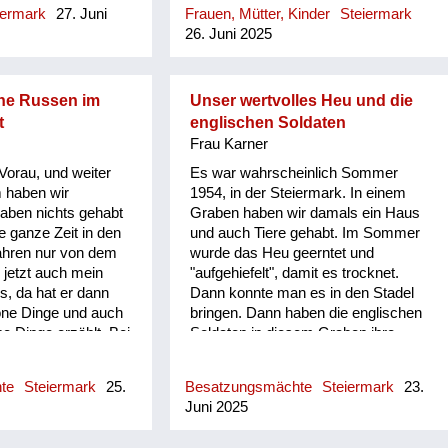
iermark
27. Juni
Frauen, Mütter, Kinder
Steiermark
im 38er Jahr eingerückt und ist erst
en auch so traurig,
26. Juni 2025
dann heimgekommen. Er war einmal
s gehabt. Äpfel
dazwischen zu Hause und ist mit
ehängt am Baum mit
Uniform gekommen. Aber da habe
ngebunden, am
ich als Kind, ich war Einzelkind,
e Eierspeis gegeben,
ne Russen im
Unser wertvolles Heu und die
habe Angst vor der Uniform gehabt
war schon was
t
englischen Soldaten
anscheinend. Ich hab ihn geliebt, er
en die ersten
r
Frau Karner
war schon ein super Mensch. Und
, wie er
orau, und weiter
Es war wahrscheinlich Sommer
es ist halt so, dass wenn immer die
t, aber wir waren
m haben wir
1954, in der Steiermark. In einem
Heimkehrer heim gekommen sind
 das war wichtig.
haben nichts gehabt
Graben haben wir damals ein Haus
nach Graz am Bahnhof, da sind die
e ganze Zeit in den
und auch Tiere gehabt. Im Sommer
Frauen angeschrieben worden. Da
ahren nur von dem
wurde das Heu geerntet und
haben sie eine Verständigung
 jetzt auch mein
"aufgehiefelt", damit es trocknet.
gekriegt, dass ihre Männer
s, da hat er dann
Dann konnte man es in den Stadel
heimkommen und meine Mutter ist
öne Dinge und auch
bringen. Dann haben die englischen
mit mir immer am Bahnhof fahren
e Dinge erzählt. Bei
Soldaten in diesem Graben ihre
mit dem Fahrrad und der Vati war
ebiet, da sind ja
Zelte aufgebaut, haben von den
halt nie dabei, sie hat auch keine
he Soldaten
Hiefeln unser wertvolles Heu
Verständigung geha...
hte
Steiermark
25.
Besatzungsmächte
Steiermark
23.
d mein Vater, der
genommen und es in ihre Zelte
Juni 2025
ge erzählt ja wie das
gegeben. Wir durften aber nicht zu
r seine
den Soldaten. Ein Soldat hat dann