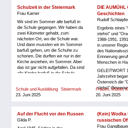
gehört immer wieder.
Wahrnehmung od
Und das ist, ja 
Schulzeit in der Steiermark
DIE AUMÜHL 
hochbrisant noc
Frau Karner
Geschichten
waren Morde, da
Rudolf Schlaipfe
Wir sind im Sommer alle barfuß in
verschwinden la
die Schule gegangen. Wir haben da
Ergebnis eines 
irgendwo und so
zwei Kilometer gehabt, zum
stehst" und "Ora
hab ich den Zettel
nächsten Ort, wo die Schule war.
1988-1991. 1991 
eines der haars
Und dann mussten wir im Sommer
in unserer Regio
Erzählungen. D
barfuß gehen, um die Schuhe zu
des Nationalsozi
Hochwechselgebi
schonen. Die durften wir nur in der
Erinnerung geru
Karndorf; da si
Kirche anziehen, im Sommer. Aber
Menschen in Har
plündern gekom
das ist gar nicht aufgefallen. Da sind
die haben sich da
GELEITWORT 19
alle Kinder barfuß in die Schule
Bauern und bei 
Jahrzehnt began
gekommen, und das war gar nicht
Karndorf haben 
Österreich die 
so schlecht. Und damals gab es
dann getroffen, w
stehst"-Bewegun
Schule und Ausbildung
Steiermark
Frauen, Mütter, K
auch noch in der Oberstufe die
höchstgelegene
Lindquist in Sc
23. Juni 2025
20. Juni 2025
Volksschule, also von der vierten
nächs...
beeindruckend g
Volksschule weg bis zur achten.
Fuß zu fassen. 
Und der Direktor, der in dieser
unten" nannte si
Klasse unterrichtet hat, hat
Auf der Flucht vor den Russen
(Kein) Wodka 
Hubert Christian 
geschaut, dass er diese Klasse nicht
Gilda P.
russischen Off
Sammelband, in
aufgeben muss, dass genug Kinder
Frau Ganglbauer
österreichische 