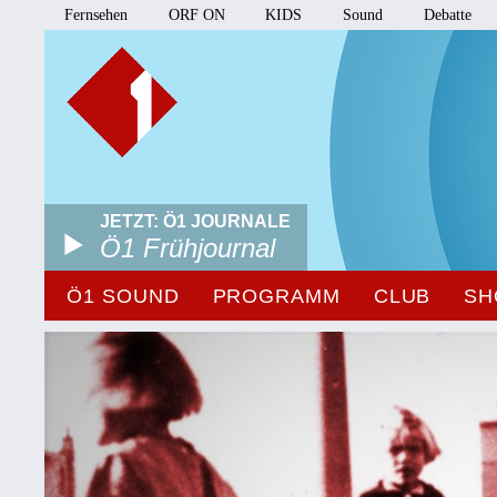
Fernsehen
ORF ON
KIDS
Sound
Debatte
JETZT: Ö1 JOURNALE
Ö1 Frühjournal
Ö1 SOUND
PROGRAMM
CLUB
SH