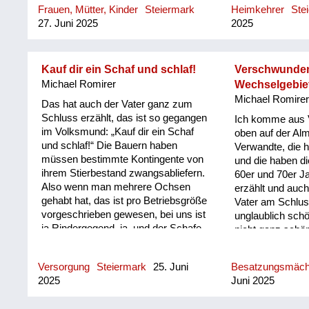
Frauen, Mütter, Kinder
Steiermark
Heimkehrer
Ste
wir etwas zu heizen gehabt haben
Weihnachten war
27. Juni 2025
2025
im Winter, so kleine Zweigerl, die im
man hat ja nicht
Wald gelegen sind. Es war hart.
haben wir aufg
Dann kann ich mir erinnern, da bin
Holzstäbchen a
ich noch in den Kindergarten
Abend hat´s ein
Kauf dir ein Schaf und schlaf!
Verschwunde
gegangen, und wenn Fliegeralarm
das war schon 
Michael Romirer
Wechselgebie
war – meine Mutter hat in der Fabrik
Großes, das war
Michael Romire
Das hat auch der Vater ganz zum
gearbeitet – die hat uns schnell
Weihnachten halt
Schluss erzählt, das ist so gegangen
Ich komme aus V
geholt, dann sind wir bei dem Gassl
heimgekommen is
im Volksmund: „Kauf dir ein Schaf
oben auf der Al
gelaufen und jedes Mal, wenn ein
beieinander, und
und schlaf!“ Die Bauern haben
Verwandte, die 
Flieger drüber gegangen ist, haben
müssen bestimmte Kontingente von
und die haben di
wir uns müssen am Boden flach
ihrem Stierbestand zwangsabliefern.
60er und 70er J
hinlegen. Also, es war wirklich
Also wenn man mehrere Ochsen
erzählt und auch
furchtbar. Das war halt die Angst,
gehabt hat, das ist pro Betriebsgröße
Vater am Schlus
eine furchtbare Angst. Da haben wir
vorgeschrieben gewesen, bei uns ist
unglaublich sch
im Personalhaus einen Keller
ja Rindergegend, ja, und der Schafe
nicht ganz schön
gehabt, da sind wir reingegangen.
gehabt hat, ist davon ausgenommen
uns im Wechsel G
Da sind wir geblieben, bis
gewesen. Da hat man halt nicht
so viele russisc
Entwarnung war. Meine...
Versorgung
Steiermark
25. Juni
Besatzungsmäc
direkt formuliert, sondern einfach
verschwunden un
2025
Juni 2025
gesagt: „Kauf dir ein Schaf und
hat mir dann Din
schlaf!“ Ja, das hab ich sehr oft
wirklich war ode