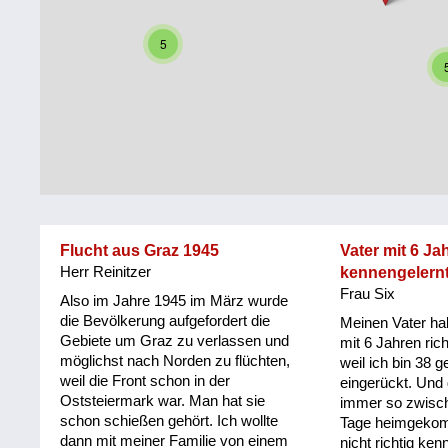
Steiermark
Fluchtgeschichten
5
Tirol
Familiengeschichten
Vorarlberg
Schule
und
Wien
Ausbildung
Wiederaufbau
und
Flucht aus Graz 1945
Vater mit 6 Ja
Staatsvertrag
Herr Reinitzer
kennengelernt,
Frau Six
Wohnen
Also im Jahre 1945 im März wurde
die Bevölkerung aufgefordert die
Meinen Vater hab
Gebiete um Graz zu verlassen und
sonstiges
mit 6 Jahren rich
möglichst nach Norden zu flüchten,
weil ich bin 38 g
weil die Front schon in der
eingerückt. Und 
Oststeiermark war. Man hat sie
immer so zwisc
schon schießen gehört. Ich wollte
Tage heimgekom
dann mit meiner Familie von einem
nicht richtig ken