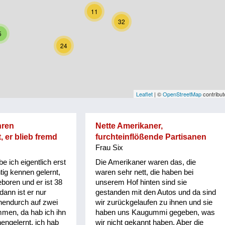
11
32
5
24
Leaflet
| ©
OpenStreetMap
contribut
hren
Nette Amerikaner,
 er blieb fremd
furchteinflößende Partisanen
Frau Six
e ich eigentlich erst
Die Amerikaner waren das, die
tig kennen gelernt,
waren sehr nett, die haben bei
eboren und er ist 38
unserem Hof hinten sind sie
dann ist er nur
gestanden mit den Autos und da sind
hendurch auf zwei
wir zurückgelaufen zu ihnen und sie
men, da hab ich ihn
haben uns Kaugummi gegeben, was
nengelernt, ich hab
wir nicht gekannt haben. Aber die