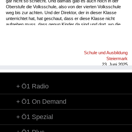
gar nicht so schlecht. Und damals gab es auch noch in der
Oberstufe die Volksschule, also von der vierten Volksschule
weg bis zur achten. Und der Direktor, der in dieser Klasse
unterrichtet hat, hat geschaut, dass er diese Klasse nicht
aufgeben muss, dass genug Kinder da sind und dort, wo die
Eltern sich nicht gekümmert haben, sondern dem Lehrer alles
überlassen haben, dort hat er geschaut, dass er genug Kinder
hat in dieser Klasse. Und es waren leider auch sehr oft sehr
gescheite Kinder, die dort hingehen mussten. Mein Vater hat
Schule und Ausbildung
sich aber geweigert. Er hat geschaut, dass wir dann in die
Steiermark
Hauptschule kommen. Die war dann sieben Kilometer...
23. Juni 2025
Ö1 Radio
Ö1 On Demand
Ö1 Spezial