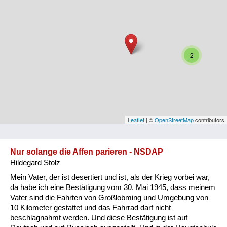
Niederösterreich
Oberösterreich
Salzburg
2
Steiermark
Tirol
Vorarlberg
Leaflet
| ©
OpenStreetMap
contributors
Wien
Nur solange die Affen parieren - NSDAP
Hildegard Stolz
Kategorie
Mein Vater, der ist desertiert und ist, als der Krieg vorbei war,
Besatzungsmächte
da habe ich eine Bestätigung vom 30. Mai 1945, dass meinem
Vater sind die Fahrten von Großlobming und Umgebung von
Frauen, Mütter, Kinder
10 Kilometer gestattet und das Fahrrad darf nicht
beschlagnahmt werden. Und diese Bestätigung ist auf