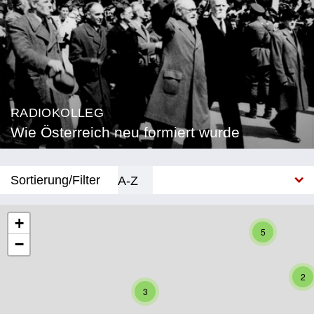
RADIOKOLLEG
Wie Österreich neu formiert wurde
Sortierung/Filter
A-Z
Neu
+
5
−
Bundesland
Burgenland
2
3
Kärnten