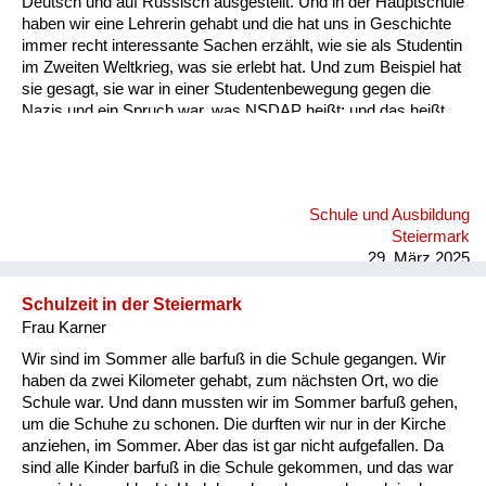
Deutsch und auf Russisch ausgestellt. Und in der Hauptschule
Versorgung
haben wir eine Lehrerin gehabt und die hat uns in Geschichte
immer recht interessante Sachen erzählt, wie sie als Studentin
Heimkehrer
im Zweiten Weltkrieg, was sie erlebt hat. Und zum Beispiel hat
sie gesagt, sie war in einer Studentenbewegung gegen die
Fluchtgeschichten
Nazis und ein Spruch war, was NSDAP heißt: und das heißt
"Nur solange die Affen parieren". Also die Geschichte Lehrerin
Familiengeschichten
in der Hauptschule, die hat auch gesagt, dass sie im Zweiten
Weltkrieg eben sehr wenig zu essen bekommen haben. Da
Schule und Ausbildung
hat sie auch einen Spruch gehabt, der Göring, der war ja
Schule und Ausbildung
ziemlich stark. Und ein Spruch war: "Hering, Hering, dick und
Wiederaufbau und
Steiermark
fett wie Göring". Im Radio ist dann immer ein Lied g...
Staatsvertrag
29. März 2025
Wohnen
Schulzeit in der Steiermark
Frau Karner
sonstiges
Wir sind im Sommer alle barfuß in die Schule gegangen. Wir
haben da zwei Kilometer gehabt, zum nächsten Ort, wo die
Schule war. Und dann mussten wir im Sommer barfuß gehen,
um die Schuhe zu schonen. Die durften wir nur in der Kirche
anziehen, im Sommer. Aber das ist gar nicht aufgefallen. Da
sind alle Kinder barfuß in die Schule gekommen, und das war