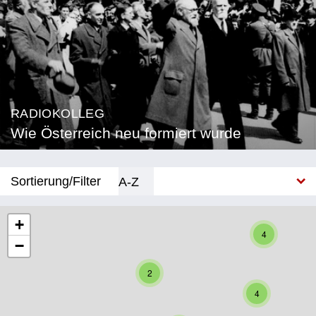
RADIOKOLLEG
Wie Österreich neu formiert wurde
Sortierung/Filter
A-Z
Neu
+
4
−
Bundesland
2
Burgenland
4
Kärnten