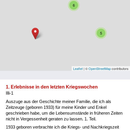
6
Niederösterreich
Oberösterreich
Salzburg
5
Steiermark
Tirol
Vorarlberg
Leaflet
| ©
OpenStreetMap
contributors
Wien
1. Erlebnisse in den letzten Kriegswochen
Illi-1
Kategorie
Auszuge aus der Geschichte meiner Familie, die ich als
Besatzungsmächte
Zeitzeuge (geboren 1933) für meine Kinder und Enkel
geschrieben habe, um die Lebensumstände in früheren Zeiten
Frauen, Mütter, Kinder
nicht in Vergessenheit geraten zu lassen. 1. Teil.
1933 geboren verbrachte ich die Kriegs- und Nachkriegszeit