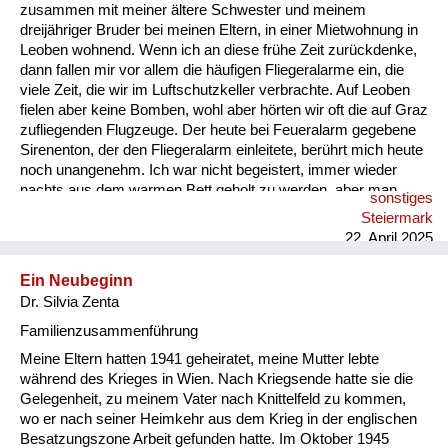
Versorgung
zusammen mit meiner ältere Schwester und meinem
dreijähriger Bruder bei meinen Eltern, in einer Mietwohnung in
Heimkehrer
Leoben wohnend. Wenn ich an diese frühe Zeit zurückdenke,
dann fallen mir vor allem die häufigen Fliegeralarme ein, die
Fluchtgeschichten
viele Zeit, die wir im Luftschutzkeller verbrachte. Auf Leoben
fielen aber keine Bomben, wohl aber hörten wir oft die auf Graz
Familiengeschichten
zufliegenden Flugzeuge. Der heute bei Feueralarm gegebene
Sirenenton, der den Fliegeralarm einleitete, berührt mich heute
Schule und Ausbildung
noch unangenehm. Ich war nicht begeistert, immer wieder
nachts aus dem warmen Bett geholt zu werden, aber man
sonstiges
Wiederaufbau und
nahm es als selbstverständlich hin, wir Kinder kannten es
Steiermark
nicht anders. Rückblickend zeigt es mir, dass sich der
Staatsvertrag
22. April 2025
Mensch an von ihm nicht zu beeinflussende Umstände
gewöhnen kann. So hatte ich auch keine Angst, dass etwas
Wohnen
Ein Neubeginn
Schreckliches passieren könnte. Das Schicksal, ausgebombt
Dr. Silvia Zenta
zu werden oder wie es vielen anderen damals erging,...
sonstiges
Familienzusammenführung
Meine Eltern hatten 1941 geheiratet, meine Mutter lebte
während des Krieges in Wien. Nach Kriegsende hatte sie die
Gelegenheit, zu meinem Vater nach Knittelfeld zu kommen,
wo er nach seiner Heimkehr aus dem Krieg in der englischen
Besatzungszone Arbeit gefunden hatte. Im Oktober 1945