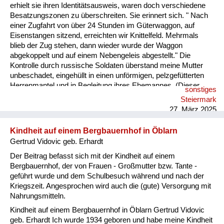
erhielt sie ihren Identitätsausweis, waren doch verschiedene
Besatzungszonen zu überschreiten. Sie erinnert sich. " Nach
einer Zugfahrt von über 24 Stunden im Güterwaggon, auf
Eisenstangen sitzend, erreichten wir Knittelfeld. Mehrmals
blieb der Zug stehen, dann wieder wurde der Waggon
abgekoppelt und auf einem Nebengeleis abgestellt." Die
Kontrolle durch russische Soldaten überstand meine Mutter
unbeschadet, eingehüllt in einen unförmigen, pelzgefütterten
Herrenmantel und in Begleitung ihres Ehemannes. (Dieser
sonstiges
Mantel -"Stadtpelz" genannt- diente nicht nur meiner Mutter zur
Steiermark
Bequemlichkeit, sondern sie transportierte das gute Stück von
27. März 2025
Wien nach Knittelfeld, wo es seinem Besitzer übergeben
wurde.) U...
Kindheit auf einem Bergbauernhof in Öblarn
Gertrud Vidovic geb. Erhardt
Der Beitrag befasst sich mit der Kindheit auf einem
Bergbauernhof, der von Frauen - Großmutter bzw. Tante -
geführt wurde und dem Schulbesuch während und nach der
Kriegszeit. Angesprochen wird auch die (gute) Versorgung mit
Nahrungsmitteln.
Kindheit auf einem Bergbauernhof in Öblarn Gertrud Vidovic
geb. Erhardt Ich wurde 1934 geboren und habe meine Kindheit