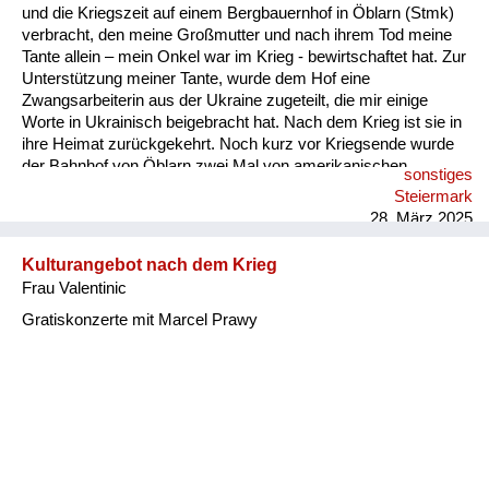
und die Kriegszeit auf einem Bergbauernhof in Öblarn (Stmk)
verbracht, den meine Großmutter und nach ihrem Tod meine
Tante allein – mein Onkel war im Krieg - bewirtschaftet hat. Zur
Unterstützung meiner Tante, wurde dem Hof eine
Zwangsarbeiterin aus der Ukraine zugeteilt, die mir einige
Worte in Ukrainisch beigebracht hat. Nach dem Krieg ist sie in
ihre Heimat zurückgekehrt. Noch kurz vor Kriegsende wurde
der Bahnhof von Öblarn zwei Mal von amerikanischen
sonstiges
Fliegern angegriffen; Erzählungen zufolge wurde Hitler in
Steiermark
Schloss Gstatt vermutet. Mein Schulweg war im Krieg
28. März 2025
gefährlich. Wir mussten nach Beendigung des Unterrichtes
entweder durch das Friedhofstor über die Wiesen Richtung
Kulturangebot nach dem Krieg
Wald laufen oder falls es Tieffliegerangriffe gab, diese im
Frau Valentinic
Luftschutzkeller des Amtshauses abwarten und anschließend
so rasch wie möglich den Heimweg auf den Berg antreten.
Gratiskonzerte mit Marcel Prawy
Noch heu...