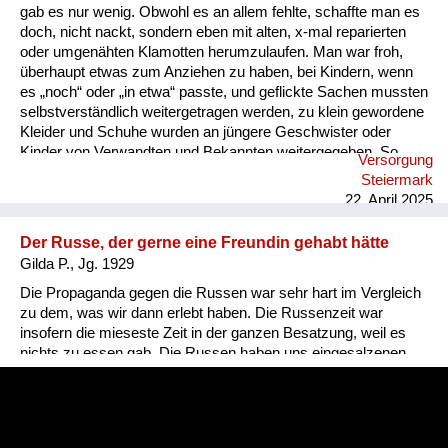
gab es nur wenig. Obwohl es an allem fehlte, schaffte man es
doch, nicht nackt, sondern eben mit alten, x-mal reparierten
oder umgenähten Klamotten herumzulaufen. Man war froh,
überhaupt etwas zum Anziehen zu haben, bei Kindern, wenn
es „noch“ oder „in etwa“ passte, und geflickte Sachen mussten
selbstverständlich weitergetragen werden, zu klein gewordene
Kleider und Schuhe wurden an jüngere Geschwister oder
Kinder von Verwandten und Bekannten weitergegeben. So
Versorgung
„erbte“ mein jüngerer Bruder manches von mir, und ich
Steiermark
wiederum von meiner älteren Schwester. Etwas
22. April 2025
auszusortieren, weil es nicht mehr schön war oder nicht mehr
gefiel, war undenkbar. Auch im Winter trug ich als Bub dieselbe
Der Russe, der gerne eine Freundin gehabt hätte
kurze Lederhose wie im Sommer und dazu lange Strümpfe,
Gilda P., Jg. 1929
die von einem „Strumpfbandhalter“ festgehalten wurd...
Die Propaganda gegen die Russen war sehr hart im Vergleich
zu dem, was wir dann erlebt haben. Die Russenzeit war
insofern die mieseste Zeit in der ganzen Besatzung, weil es
nichts zu essen gab. Die Russen haben uns eingesalzenen
Speck gegeben. Aber das konnten wir nicht essen. Sonst
haben wir von den Russen nichts bekommen, weil sie ja auch
rationiert waren. Ich erinnere mich, da war mal ein russischer
Offizier, der wollte unbedingt eine Freundin haben, zum