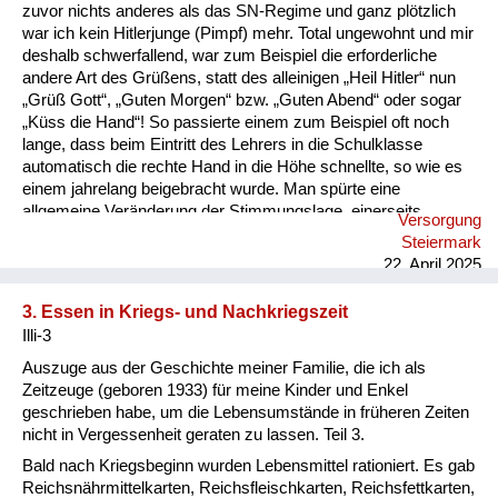
Versorgung
zuvor nichts anderes als das SN-Regime und ganz plötzlich
war ich kein Hitlerjunge (Pimpf) mehr. Total ungewohnt und mir
Heimkehrer
deshalb schwerfallend, war zum Beispiel die erforderliche
andere Art des Grüßens, statt des alleinigen „Heil Hitler“ nun
Fluchtgeschichten
„Grüß Gott“, „Guten Morgen“ bzw. „Guten Abend“ oder sogar
„Küss die Hand“! So passierte einem zum Beispiel oft noch
Familiengeschichten
lange, dass beim Eintritt des Lehrers in die Schulklasse
automatisch die rechte Hand in die Höhe schnellte, so wie es
Schule und Ausbildung
einem jahrelang beigebracht wurde. Man spürte eine
allgemeine Veränderung der Stimmungslage, einerseits
Versorgung
Wiederaufbau und
Freude, dass der Krieg zu Ende ist, andererseits aber
Steiermark
Besorgnis, wie die Zukunft unter den Besatzungsmächten sein
Staatsvertrag
22. April 2025
wird. Denn eine Verbesserung der Lebensumstände zeigte
sich nicht, im Gegenteil, der Mangel an allem war noch
Wohnen
3. Essen in Kriegs- und Nachkriegszeit
gravierender. In meiner Erinnerung waren die nächsten zwei
Illi-3
Jahre die härtesten, die ich erlebt habe. Wir Kinder mussten ...
sonstiges
Auszuge aus der Geschichte meiner Familie, die ich als
Zeitzeuge (geboren 1933) für meine Kinder und Enkel
geschrieben habe, um die Lebensumstände in früheren Zeiten
nicht in Vergessenheit geraten zu lassen. Teil 3.
Bald nach Kriegsbeginn wurden Lebensmittel rationiert. Es gab
Reichsnährmittelkarten, Reichsfleischkarten, Reichsfettkarten,