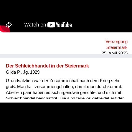
Beispiel mich hätte er haben wollen. Aber eine liebe Freundin
hat sich vor mich gestellt. Die haben sehr viel
herumgekaspert. Das war so lustig. Er hat mit ihr verhandelt
um mich, aber sie hat ihm gesagt: die ist viel zu jung, da
machen wir nix. Ich war damals 16. Und dann ist er weg. Ich
hab damals noch absolut nix wissen wollen von Männern.
Versorgung
Steiermark
25. April 2025
Der Schleichhandel in der Steiermark
Gilda P., Jg. 1929
Grundsätzlich war der Zusammenhalt nach dem Krieg sehr
groß. Man halt zusammengehalten, damit man durchkommt.
Aber ein paar haben es sich irgendwie gerichtet und sich mit
Schleichhandel beschäftigt. Die sind tadellos gekleidet auf der
Straße dahergekommen. In Graz, im Volksgarten hat es viel
Schleichhandel gegeben. Da gab es auch oft Razzien. Ich war
nur einmal dort, denn ich wollte keine verbotenen Sachen
machen. Dort konnte man alles tauschen, auch seine
Goldsachen. Auch bei uns in Mitterdorf gab es Schleichhandel.