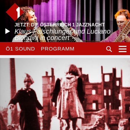
JETZT: DIE ÖSTERREICH 1 JAZZNACHT
Klaus Falschlunger und Luciano
Biondini in concert
Ö1 SOUND
PROGRAMM