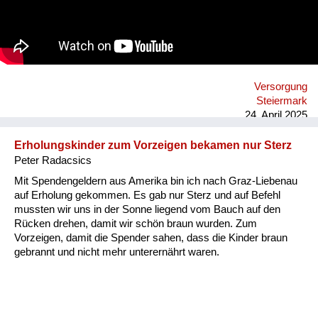
Aber das war mehr im Haus, nicht auf der Straße. Einige Leute
sind dadurch reich geworden. Die sind ins Burgenland
gefahren oder in die Oststeiermark zu den Bauern und haben
Sachen geholt. So hat der Schwarzhandel funktioniert.
Versorgung
Steiermark
24. April 2025
Erholungskinder zum Vorzeigen bekamen nur Sterz
Peter Radacsics
Mit Spendengeldern aus Amerika bin ich nach Graz-Liebenau
auf Erholung gekommen. Es gab nur Sterz und auf Befehl
mussten wir uns in der Sonne liegend vom Bauch auf den
Rücken drehen, damit wir schön braun wurden. Zum
Vorzeigen, damit die Spender sahen, dass die Kinder braun
gebrannt und nicht mehr unterernährt waren.