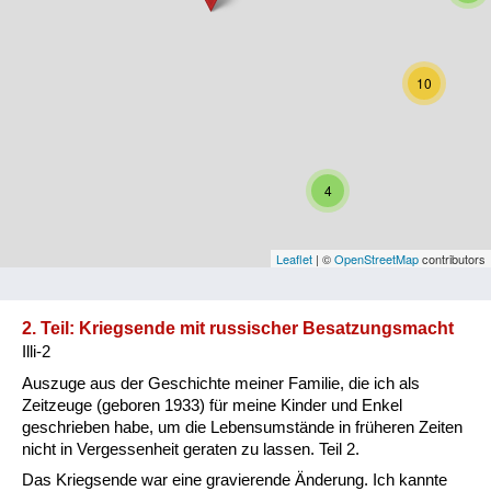
Niederösterreich
Oberösterreich
10
Salzburg
Steiermark
4
Tirol
Vorarlberg
Leaflet
| ©
OpenStreetMap
contributors
Wien
2. Teil: Kriegsende mit russischer Besatzungsmacht
Illi-2
Kategorie
Auszuge aus der Geschichte meiner Familie, die ich als
Besatzungsmächte
Zeitzeuge (geboren 1933) für meine Kinder und Enkel
geschrieben habe, um die Lebensumstände in früheren Zeiten
Frauen, Mütter, Kinder
nicht in Vergessenheit geraten zu lassen. Teil 2.
Das Kriegsende war eine gravierende Änderung. Ich kannte