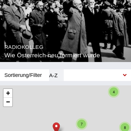
RADIOKOLLEG
Wie Österreich neu formiert wurde
Sortierung/Filter
A-Z
Neu
4
+
−
Bundesland
Burgenland
7
Kärnten
8