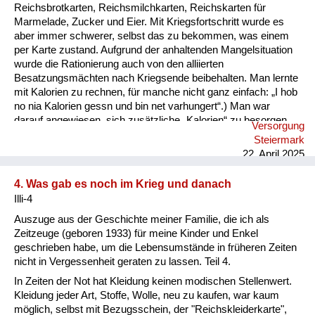
Reichsbrotkarten, Reichsmilchkarten, Reichskarten für
Marmelade, Zucker und Eier. Mit Kriegsfortschritt wurde es
aber immer schwerer, selbst das zu bekommen, was einem
per Karte zustand. Aufgrund der anhaltenden Mangelsituation
wurde die Rationierung auch von den alliierten
Besatzungsmächten nach Kriegsende beibehalten. Man lernte
mit Kalorien zu rechnen, für manche nicht ganz einfach: „I hob
no nia Kalorien gessn und bin net varhungert“.) Man war
darauf angewiesen, sich zusätzliche „Kalorien“ zu besorgen,
Versorgung
sei es im eigenen Garten, durch „Hamstern“ bei Bauern,
Steiermark
Abstauben auf Feldern oder durch Schwarzhandel, wobei die
22. April 2025
„Zigarettenwährung“ eine wesentliche Rolle spielte.
Schwerpunkt unserer Ernährung waren Kartoffeln und Mais.
4. Was gab es noch im Krieg und danach
Brot nur aus „schwarzem (Roggen-)Mehl“. Weißbrot lernte ich
Illi-4
das erste Mal Ende 1945 kennen, durch die englische ...
Auszuge aus der Geschichte meiner Familie, die ich als
Zeitzeuge (geboren 1933) für meine Kinder und Enkel
geschrieben habe, um die Lebensumstände in früheren Zeiten
nicht in Vergessenheit geraten zu lassen. Teil 4.
In Zeiten der Not hat Kleidung keinen modischen Stellenwert.
Kleidung jeder Art, Stoffe, Wolle, neu zu kaufen, war kaum
möglich, selbst mit Bezugsschein, der "Reichskleiderkarte",