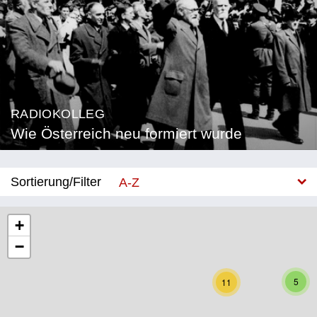
RADIOKOLLEG
Wie Österreich neu formiert wurde
Sortierung/Filter
A-Z
Neu
+
−
Bundesland
Burgenland
5
11
Kärnten