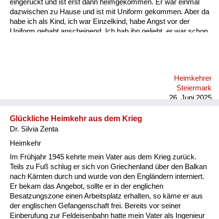
eingerückt und ist erst dann heimgekommen. Er war einmal
dazwischen zu Hause und ist mit Uniform gekommen. Aber da
habe ich als Kind, ich war Einzelkind, habe Angst vor der
Uniform gehabt anscheinend. Ich hab ihn geliebt, er war schon
ein super Mensch. Und es ist halt so, dass wenn immer die
Heimkehrer heim gekommen sind nach Graz am Bahnhof, da
sind die Frauen angeschrieben worden. Da haben sie eine
Verständigung gekriegt, dass ihre Männer heimkommen und
Heimkehrer
meine Mutter ist mit mir immer am Bahnhof fahren mit dem
Steiermark
Fahrrad und der Vati war halt nie dabei, sie hat auch keine
26. Juni 2025
Verständigung geha...
Glückliche Heimkehr aus dem Krieg
Dr. Silvia Zenta
Heimkehr
Im Frühjahr 1945 kehrte mein Vater aus dem Krieg zurück.
Teils zu Fuß schlug er sich von Griechenland über den Balkan
nach Kärnten durch und wurde von den Engländern interniert.
Er bekam das Angebot, sollte er in der englichen
Besatzungszone einen Arbeitsplatz erhalten, so käme er aus
der englischen Gefangenschaft frei. Bereits vor seiner
Einberufung zur Feldeisenbahn hatte mein Vater als Ingenieur