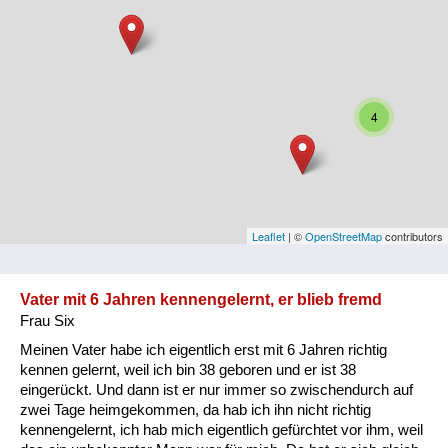
Niederösterreich
Oberösterreich
Salzburg
4
Steiermark
Tirol
Vorarlberg
Leaflet
| ©
OpenStreetMap
contributors
Wien
Vater mit 6 Jahren kennengelernt, er blieb fremd
Frau Six
Kategorie
Meinen Vater habe ich eigentlich erst mit 6 Jahren richtig
Besatzungsmächte
kennen gelernt, weil ich bin 38 geboren und er ist 38
eingerückt. Und dann ist er nur immer so zwischendurch auf
Frauen, Mütter, Kinder
zwei Tage heimgekommen, da hab ich ihn nicht richtig
kennengelernt, ich hab mich eigentlich gefürchtet vor ihm, weil