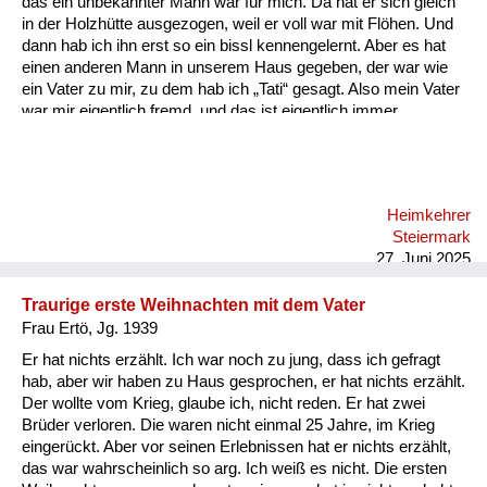
das ein unbekannter Mann war für mich. Da hat er sich gleich
Versorgung
in der Holzhütte ausgezogen, weil er voll war mit Flöhen. Und
dann hab ich ihn erst so ein bissl kennengelernt. Aber es hat
Heimkehrer
einen anderen Mann in unserem Haus gegeben, der war wie
ein Vater zu mir, zu dem hab ich „Tati“ gesagt. Also mein Vater
Fluchtgeschichten
war mir eigentlich fremd, und das ist eigentlich immer
geblieben, also bin ich mit ihm nie so richtig warm geworden.
Familiengeschichten
Schule und Ausbildung
Heimkehrer
Wiederaufbau und
Steiermark
Staatsvertrag
27. Juni 2025
Wohnen
Traurige erste Weihnachten mit dem Vater
Frau Ertö, Jg. 1939
sonstiges
Er hat nichts erzählt. Ich war noch zu jung, dass ich gefragt
hab, aber wir haben zu Haus gesprochen, er hat nichts erzählt.
Der wollte vom Krieg, glaube ich, nicht reden. Er hat zwei
Brüder verloren. Die waren nicht einmal 25 Jahre, im Krieg
eingerückt. Aber vor seinen Erlebnissen hat er nichts erzählt,
das war wahrscheinlich so arg. Ich weiß es nicht. Die ersten