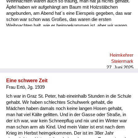
Weihnachten waren auch so traurig, man hat ja nichts gehabt.
Äpfel haben wir aufgehängt am Baum mit Holzstäbchen
angebunden, am Abend hat´s eine Eierspeis gegeben, das war
schon war schon was Großes, das waren die ersten
Weihnachten halt, wie er heimgekommen ist, aber wir waren
beieinander, und das war wichtig.
Heimkehrer
Steiermark
27. Juni 2025
Eine schwere Zeit
Frau Ertö, Jg. 1939
Ich war in Graz St. Peter, hab eineinhalb Stunden in die Schule
gehabt. Wir haben schlechtes Schuhwerk gehabt, die
Mädchen haben damals noch keine langen Hosen gehabt,
man hat viel Kälte gelitten. Und in der Gasse oder Straße, in
der ich war, war kein Schneepflug und nix und im Winter war
man schon arm als Kind. Und mein Vater ist erst nach dem
Krieg im Herbst heimgekommen. Der ist im 38er Jahr