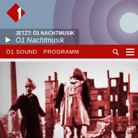
JETZT: Ö1 NACHTMUSIK
Ö1 Nachtmusik
Ö1 SOUND
PROGRAMM