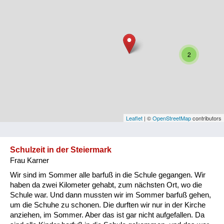
Niederösterreich
Oberösterreich
Salzburg
2
Steiermark
Tirol
Vorarlberg
Leaflet
| ©
OpenStreetMap
contributors
Wien
Schulzeit in der Steiermark
Frau Karner
Kategorie
Wir sind im Sommer alle barfuß in die Schule gegangen. Wir
Besatzungsmächte
haben da zwei Kilometer gehabt, zum nächsten Ort, wo die
Schule war. Und dann mussten wir im Sommer barfuß gehen,
Frauen, Mütter, Kinder
um die Schuhe zu schonen. Die durften wir nur in der Kirche
anziehen, im Sommer. Aber das ist gar nicht aufgefallen. Da