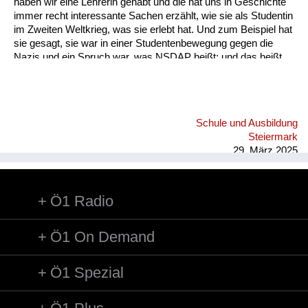
haben wir eine Lehrerin gehabt und die hat uns in Geschichte
immer recht interessante Sachen erzählt, wie sie als Studentin
im Zweiten Weltkrieg, was sie erlebt hat. Und zum Beispiel hat
sie gesagt, sie war in einer Studentenbewegung gegen die
Nazis und ein Spruch war, was NSDAP heißt: und das heißt
"Nur solange die Affen parieren". Also die Geschichte Lehrerin
in der Hauptschule, die hat auch gesagt, dass sie im Zweiten
Weltkrieg eben sehr wenig zu essen bekommen haben. Da
hat sie auch einen Spruch gehabt, der Göring, der war ja
Schule und Ausbildung
ziemlich stark. Und ein Spruch war: "Hering, Hering, dick und
Steiermark
fett wie Göring". Im Radio ist dann immer ein Lied g...
29. März 2025
Ö1 Radio
Ö1 On Demand
Ö1 Spezial