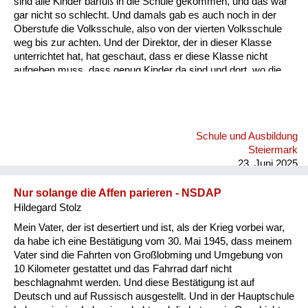
sind alle Kinder barfuß in die Schule gekommen, und das war
Versorgung
gar nicht so schlecht. Und damals gab es auch noch in der
Oberstufe die Volksschule, also von der vierten Volksschule
Heimkehrer
weg bis zur achten. Und der Direktor, der in dieser Klasse
unterrichtet hat, hat geschaut, dass er diese Klasse nicht
Fluchtgeschichten
aufgeben muss, dass genug Kinder da sind und dort, wo die
Eltern sich nicht gekümmert haben, sondern dem Lehrer alles
Familiengeschichten
überlassen haben, dort hat er geschaut, dass er genug Kinder
hat in dieser Klasse. Und es waren leider auch sehr oft sehr
Schule und Ausbildung
gescheite Kinder, die dort hingehen mussten. Mein Vater hat
Schule und Ausbildung
sich aber geweigert. Er hat geschaut, dass wir dann in die
Wiederaufbau und
Steiermark
Hauptschule kommen. Die war dann sieben Kilometer...
Staatsvertrag
23. Juni 2025
Wohnen
Nur solange die Affen parieren - NSDAP
Hildegard Stolz
sonstiges
Mein Vater, der ist desertiert und ist, als der Krieg vorbei war,
da habe ich eine Bestätigung vom 30. Mai 1945, dass meinem
Vater sind die Fahrten von Großlobming und Umgebung von
10 Kilometer gestattet und das Fahrrad darf nicht
beschlagnahmt werden. Und diese Bestätigung ist auf
Deutsch und auf Russisch ausgestellt. Und in der Hauptschule