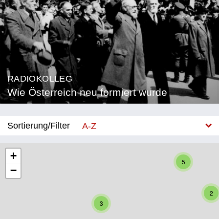
RADIOKOLLEG
Wie Österreich neu formiert wurde
Sortierung/Filter
A-Z
Neu
+
5
−
Bundesland
Burgenland
2
3
Kärnten