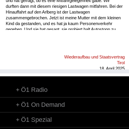
und hat gefragt, ob es eine Mitfahrgelegenheit gäbe. Wir
Versorgung
durften dann mit diesem riesigen Lastwagen mitfahren. Bei der
Hinauffahrt auf den Arlberg ist der Lastwagen
Heimkehrer
zusammengebrochen. Jetzt ist meine Mutter mit dem kleinen
Kind da gestanden, und es hat ja kaum Personenverkehr
Fluchtgeschichten
gegeben. Und sie hat gesagt, sie probiert halt Autostopp zu
machen, und dann kommt von irgendwo ein Auto daher. Es
Familiengeschichten
war ein weinroter Personenkraftwagen mit zwei Herren
drinnen. Der hat glatt gestoppt, und der Chauffeur hat seinen
Schule und Ausbildung
Beifahrer gebeten, dass er sich nach hinten setzt. Meine
Wiederaufbau und Staatsvertrag
Mutter konnte vorne einsteigen und ich bin hinten bei dem
Wiederaufbau und
Tirol
anderen Herren gesessen. Zu dieser Zeit damals konnte ich
Staatsvertrag
18. April 2025
kaum im Auto mit...
Wohnen
Ö1 Radio
sonstiges
Ö1 On Demand
Ö1 Spezial