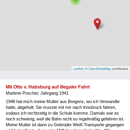
Niederösterreich
Oberösterreich
Salzburg
Steiermark
Tirol
Vorarlberg
Leaflet
| ©
OpenStreetMap
contributors
Wien
Mit Otto v. Habsburg auf illegaler Fahrt
Marlene Poscher, Jahrgang 1941
Kategorie
1948 hat mich meine Mutter aus Bregenz, wo ich Verwandte
Besatzungsmächte
hatte, abgeholt. Sie musste mit mir nach Innsbruck fahren,
sodass ich rechtzeitig in die Schule komme. Damals war es
Frauen, Mütter, Kinder
noch schwierig, weil die Bahn nicht so regelmäßig gefahren ist.
Meine Mutter ist dann zu Gebrüder Weiß Transporte gegangen