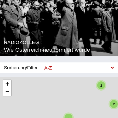
RADIOKOLLEG
Wie Österreich neu formiert wurde
Sortierung/Filter
A-Z
Neu
+
2
−
Bundesland
Burgenland
2
Kärnten
3