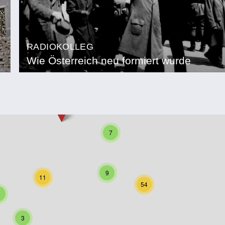
RADIOKOLLEG
Wie Österreich neu formiert wurde
7
9
11
54
3