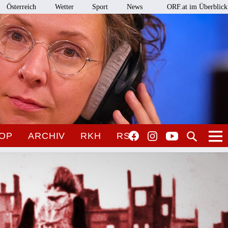
Österreich
Wetter
Sport
News
ORF.at im Überblick
OP
ARCHIV
RKH
RSO