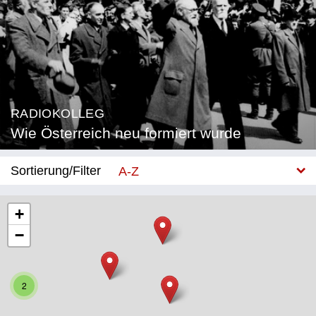
RADIOKOLLEG
Wie Österreich neu formiert wurde
Sortierung/Filter
A-Z
Neu
+
−
Bundesland
Burgenland
2
Kärnten