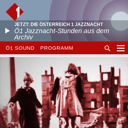
JETZT: DIE ÖSTERREICH 1 JAZZNACHT
Ö1 Jazznacht-Stunden aus dem
Archiv
Ö1 SOUND
PROGRAMM