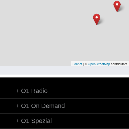
Niederösterreich
Oberösterreich
Salzburg
Steiermark
Tirol
Vorarlberg
Leaflet
| ©
OpenStreetMap
contributors
Wien
Ö1 Radio
Kategorie
Besatzungsmächte
Ö1 On Demand
Frauen, Mütter, Kinder
Ö1 Spezial
Versorgung