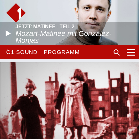
JETZT: MATINEE - TEIL 2
Mozart-Matinee mit González-
Monjas
Ö1 SOUND
PROGRAMM