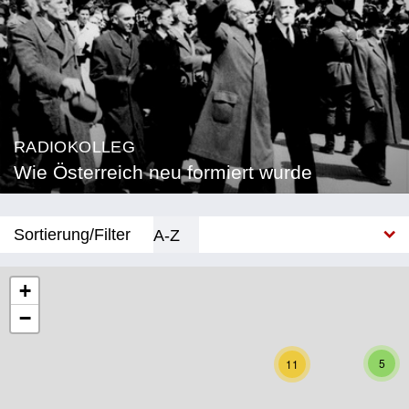
RADIOKOLLEG
Wie Österreich neu formiert wurde
Sortierung/Filter
A-Z
Neu
+
−
Bundesland
Burgenland
5
11
Kärnten