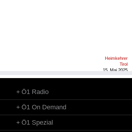
Versorgung
Heimkehrer
Fluchtgeschichten
Familiengeschichten
Schule und Ausbildung
Heimkehrer
Wiederaufbau und
Tirol
Staatsvertrag
15. Mai 2025
Wohnen
Ö1 Radio
sonstiges
Ö1 On Demand
Ö1 Spezial