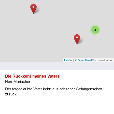
Niederösterreich
Oberösterreich
Salzburg
4
Steiermark
Tirol
Vorarlberg
Leaflet
| ©
OpenStreetMap
contributors
Wien
Die Rückkehr meines Vaters
Herr Mariacher
Kategorie
Der totgeglaubte Vater kehrt aus britischer Gefangenschaft
Besatzungsmächte
zurück
Frauen, Mütter, Kinder