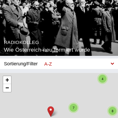
RADIOKOLLEG
Wie Österreich neu formiert wurde
Sortierung/Filter
A-Z
Neu
4
+
−
Bundesland
Burgenland
7
Kärnten
8