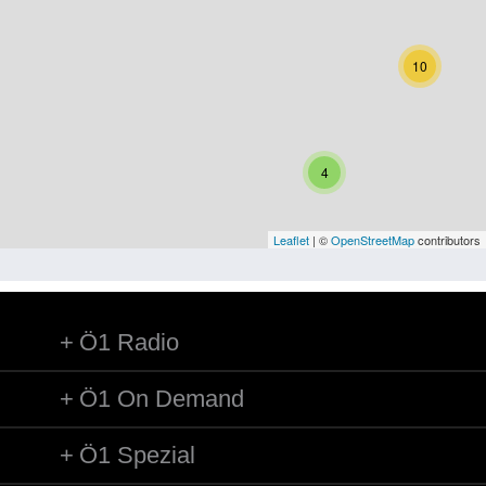
Niederösterreich
Oberösterreich
10
Salzburg
Steiermark
4
Tirol
Vorarlberg
Leaflet
| ©
OpenStreetMap
contributors
Wien
Ö1 Radio
Kategorie
Besatzungsmächte
Ö1 On Demand
Frauen, Mütter, Kinder
Ö1 Spezial
Versorgung