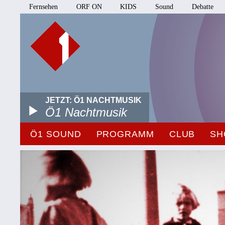
Fernsehen
ORF ON
KIDS
Sound
Debatte
JETZT: Ö1 NACHTMUSIK
Ö1 Nachtmusik
Ö1 SOUND
PROGRAMM
CLUB
SH