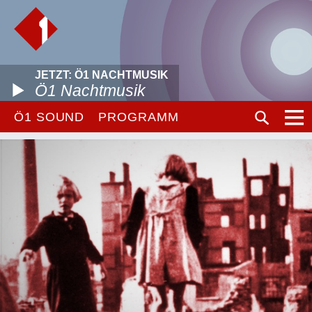
JETZT: Ö1 NACHTMUSIK
Ö1 Nachtmusik
Ö1 SOUND
PROGRAMM