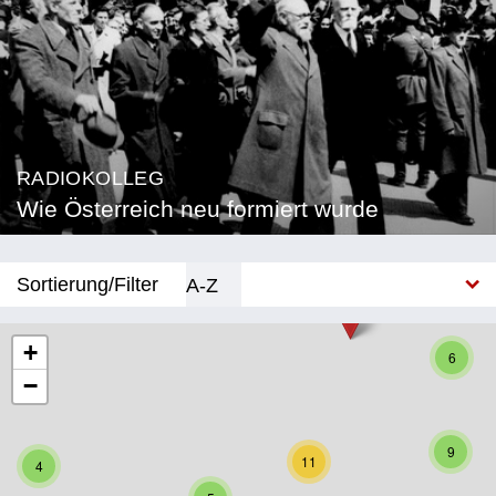
RADIOKOLLEG
Wie Österreich neu formiert wurde
Sortierung/Filter
A-Z
Neu
+
6
−
Bundesland
Burgenland
9
11
4
Kärnten