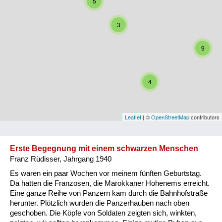
5
Niederösterreich
3
Oberösterreich
9
Salzburg
Steiermark
4
Tirol
Vorarlberg
Leaflet
| ©
OpenStreetMap
contributors
Wien
Erste Begegnung mit einem schwarzen Menschen
Franz Rüdisser, Jahrgang 1940
Kategorie
Es waren ein paar Wochen vor meinem fünften Geburtstag.
Besatzungsmächte
Da hatten die Franzosen, die Marokkaner Hohenems erreicht.
Eine ganze Reihe von Panzern kam durch die Bahnhofstraße
Frauen, Mütter, Kinder
herunter. Plötzlich wurden die Panzerhauben nach oben
geschoben. Die Köpfe von Soldaten zeigten sich, winkten,