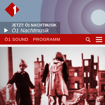
JETZT: Ö1 NACHTMUSIK
Ö1 Nachtmusik
Ö1 SOUND
PROGRAMM