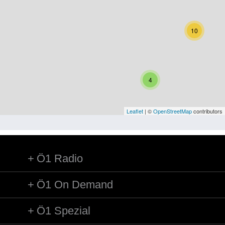
Niederösterreich
Oberösterreich
10
Salzburg
Steiermark
4
Tirol
Vorarlberg
Leaflet
| ©
OpenStreetMap
contributors
Wien
Ö1 Radio
Kategorie
Besatzungsmächte
Ö1 On Demand
Frauen, Mütter, Kinder
Ö1 Spezial
Versorgung