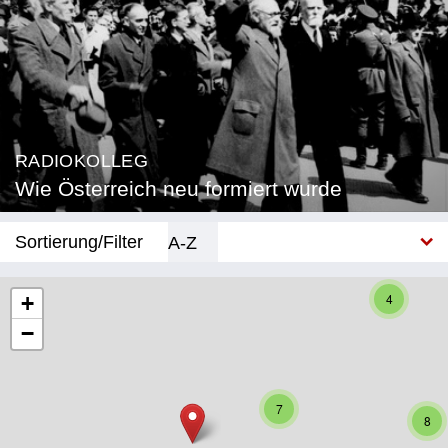
RADIOKOLLEG
Wie Österreich neu formiert wurde
Sortierung/Filter
A-Z
Neu
4
+
−
Bundesland
Burgenland
7
Kärnten
8