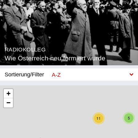
RADIOKOLLEG
Wie Österreich neu formiert wurde
Sortierung/Filter
A-Z
Neu
+
−
Bundesland
Burgenland
5
11
Kärnten