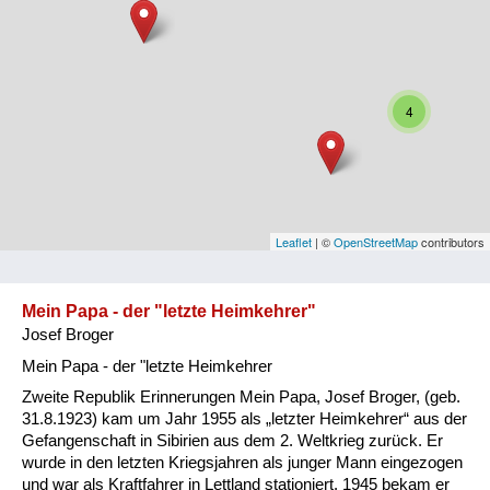
Niederösterreich
Oberösterreich
Salzburg
4
Steiermark
Tirol
Vorarlberg
Leaflet
| ©
OpenStreetMap
contributors
Wien
Mein Papa - der "letzte Heimkehrer"
Josef Broger
Kategorie
Mein Papa - der "letzte Heimkehrer
Besatzungsmächte
Zweite Republik Erinnerungen Mein Papa, Josef Broger, (geb.
31.8.1923) kam um Jahr 1955 als „letzter Heimkehrer“ aus der
Frauen, Mütter, Kinder
Gefangenschaft in Sibirien aus dem 2. Weltkrieg zurück. Er
wurde in den letzten Kriegsjahren als junger Mann eingezogen
Versorgung
und war als Kraftfahrer in Lettland stationiert. 1945 bekam er