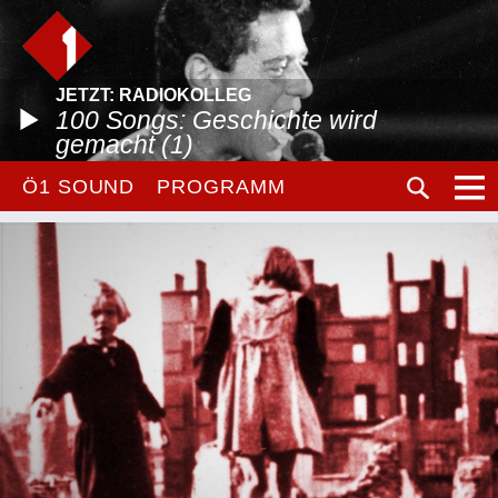
JETZT: RADIOKOLLEG
100 Songs: Geschichte wird
gemacht (1)
Ö1 SOUND
PROGRAMM