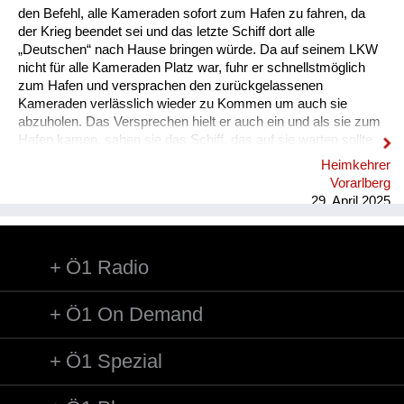
den Befehl, alle Kameraden sofort zum Hafen zu fahren, da
Heimkehrer
der Krieg beendet sei und das letzte Schiff dort alle
„Deutschen“ nach Hause bringen würde. Da auf seinem LKW
Fluchtgeschichten
nicht für alle Kameraden Platz war, fuhr er schnellstmöglich
zum Hafen und versprachen den zurückgelassenen
Familiengeschichten
Kameraden verlässlich wieder zu Kommen um auch sie
abzuholen. Das Versprechen hielt er auch ein und als sie zum
Schule und Ausbildung
Hafen kamen, sahen sie das Schiff, das auf sie warten sollte
und sie sicher in die Heimat zurückbringen sollte, gerade am
Heimkehrer
Wiederaufbau und
Horizont verschwinden. Nun war guter Rat teuer.
Vorarlberg
Zurückgelassen nach Kriegsende im „Feindesland“….. Die
Staatsvertrag
29. April 2025
einheimischen Letten nahmen die „Fremden“ bei sich auf und
mein Papa und sei...
Wohnen
Ö1 Radio
sonstiges
Ö1 On Demand
Ö1 Spezial