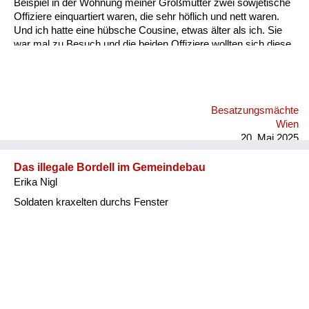
Beispiel in der Wohnung meiner Großmutter zwei sowjetische
Offiziere einquartiert waren, die sehr höflich und nett waren.
Und ich hatte eine hübsche Cousine, etwas älter als ich. Sie
war mal zu Besuch und die beiden Offiziere wollten sich diese
Cousine aneignen und versuchten das damit uns betrunken zu
machen. Also nicht mit Gewalt. Und ich erinnere mich, ohne je
Alkohol getrunken zu haben, habe ich dann aus
Wassergläsern den Wodka für meine Großmutter, für meine
Besatzungsmächte
Cousine oder mich Ex getrunken. Und die Reaktion der
Wien
Offiziere war überraschend. Sie haben mir Beifall geklatscht.
20. Mai 2025
Und...
Das illegale Bordell im Gemeindebau
Erika Nigl
Soldaten kraxelten durchs Fenster