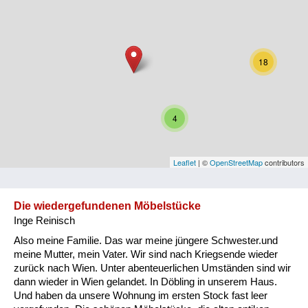
Niederösterreich
Oberösterreich
18
Salzburg
Steiermark
4
Tirol
Vorarlberg
Leaflet
| ©
OpenStreetMap
contributors
Wien
Die wiedergefundenen Möbelstücke
Inge Reinisch
Kategorie
Also meine Familie. Das war meine jüngere Schwester.und
Besatzungsmächte
meine Mutter, mein Vater. Wir sind nach Kriegsende wieder
zurück nach Wien. Unter abenteuerlichen Umständen sind wir
Frauen, Mütter, Kinder
dann wieder in Wien gelandet. In Döbling in unserem Haus.
Und haben da unsere Wohnung im ersten Stock fast leer