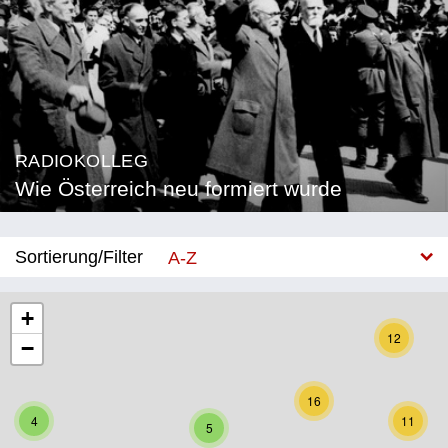
RADIOKOLLEG
Wie Österreich neu formiert wurde
Sortierung/Filter
A-Z
Neu
+
12
−
Bundesland
Burgenland
16
4
11
5
Kärnten