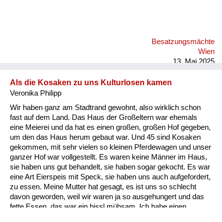
Besatzungsmächte
Wien
13. Mai 2025
Als die Kosaken zu uns Kulturlosen kamen
Veronika Philipp
Wir haben ganz am Stadtrand gewohnt, also wirklich schon
fast auf dem Land. Das Haus der Großeltern war ehemals
eine Meierei und da hat es einen großen, großen Hof gegeben,
um den das Haus herum gebaut war. Und 45 sind Kosaken
gekommen, mit sehr vielen so kleinen Pferdewagen und unser
ganzer Hof war vollgestellt. Es waren keine Männer im Haus,
sie haben uns gut behandelt, sie haben sogar gekocht. Es war
eine Art Eierspeis mit Speck, sie haben uns auch aufgefordert,
zu essen. Meine Mutter hat gesagt, es ist uns so schlecht
davon geworden, weil wir waren ja so ausgehungert und das
fette Essen, das war ein bissl mühsam. Ich habe einen
gleichaltrigen Cousin. Sie können sich vorstellen, 45, wir