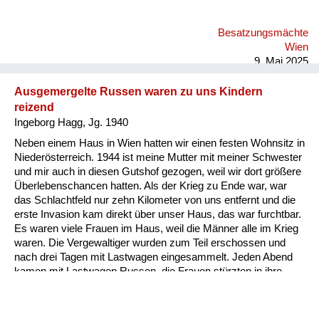
ich muss einmal eine Lanze für diese armen, armen Soldaten
brechen. Die zum Teil mit 14 Jahren eingerückt sind, meine
Besatzungsmächte
Mutter umarmt haben und gesagt haben: Mamuschka,
Wien
Mamuschka. Das Elend dieser Soldaten muss auch ei...
9. Mai 2025
Ausgemergelte Russen waren zu uns Kindern
reizend
Ingeborg Hagg, Jg. 1940
Neben einem Haus in Wien hatten wir einen festen Wohnsitz in
Niederösterreich. 1944 ist meine Mutter mit meiner Schwester
und mir auch in diesen Gutshof gezogen, weil wir dort größere
Überlebenschancen hatten. Als der Krieg zu Ende war, war
das Schlachtfeld nur zehn Kilometer von uns entfernt und die
erste Invasion kam direkt über unser Haus, das war furchtbar.
Es waren viele Frauen im Haus, weil die Männer alle im Krieg
waren. Die Vergewaltiger wurden zum Teil erschossen und
nach drei Tagen mit Lastwagen eingesammelt. Jeden Abend
kamen mit Lastwagen Russen, die Frauen stürzten in ihre
schon vorbereiteten Höhlen im Wald. Wir Kinder waren allein in
dem Haus, und diese ausgemergelten Soldaten holten sich im
Haus, was sie fanden. Zu uns Kindern waren sie reizend. Sie