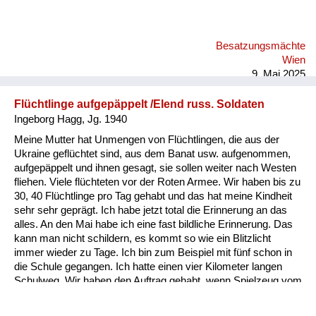
waren zweieinhalb Jahre ungefähr alt, und in der Mitte des
Hofes ist ein großer Tisch gestanden, um den haben wir im
Sommer immer gegessen, und mein Cousin und ich, wir sind
Besatzungsmächte
auf den Tisch geklettert, damit wir sozusagen besseren
Wien
Überblick haben über all das Gewurl. Da ist ein Offizier, der
9. Mai 2025
auch ei...
Flüchtlinge aufgepäppelt /Elend russ. Soldaten
Ingeborg Hagg, Jg. 1940
Meine Mutter hat Unmengen von Flüchtlingen, die aus der
Ukraine geflüchtet sind, aus dem Banat usw. aufgenommen,
aufgepäppelt und ihnen gesagt, sie sollen weiter nach Westen
fliehen. Viele flüchteten vor der Roten Armee. Wir haben bis zu
30, 40 Flüchtlinge pro Tag gehabt und das hat meine Kindheit
sehr sehr geprägt. Ich habe jetzt total die Erinnerung an das
alles. An den Mai habe ich eine fast bildliche Erinnerung. Das
kann man nicht schildern, es kommt so wie ein Blitzlicht
immer wieder zu Tage. Ich bin zum Beispiel mit fünf schon in
die Schule gegangen. Ich hatte einen vier Kilometer langen
Schulweg. Wir haben den Auftrag gehabt, wenn Spielzeug vom
Himmel gefallen ist, das nicht anzugreifen, denn es waren
alles kleine Bomben, und es sind Kinder zerfetzt worden. Und