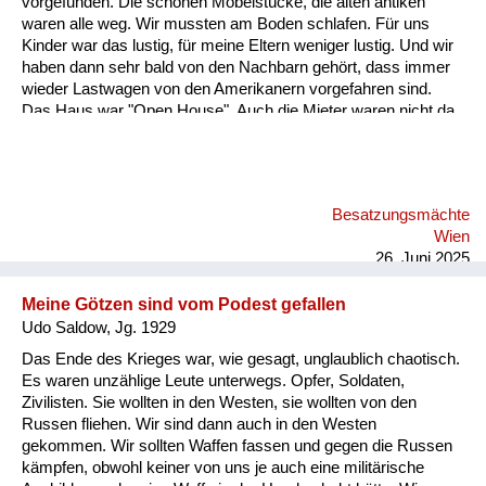
vorgefunden. Die schönen Möbelstücke, die alten antiken
Versorgung
waren alle weg. Wir mussten am Boden schlafen. Für uns
Kinder war das lustig, für meine Eltern weniger lustig. Und wir
Heimkehrer
haben dann sehr bald von den Nachbarn gehört, dass immer
wieder Lastwagen von den Amerikanern vorgefahren sind.
Fluchtgeschichten
Das Haus war "Open House". Auch die Mieter waren nicht da,
und die Soldaten haben immer wieder Möbelstücke verladen
Familiengeschichten
und sind weggedüst. Jetzt war folgendes: Mein Vater wollte
diese Möbel immer unbedingt wieder auffinden. Er war kein
Schule und Ausbildung
Nazi, das hat er immer wieder betont. Also er hat ein Recht auf
Besatzungsmächte
seine Möbel. Und meine Mutter. Und das ist das Schöne an
Wiederaufbau und
Wien
der Geschichte hat wunderbar gezeichnet und gemalt.
Staatsvertrag
26. Juni 2025
Ordentliches Zei...
Wohnen
Meine Götzen sind vom Podest gefallen
Udo Saldow, Jg. 1929
sonstiges
Das Ende des Krieges war, wie gesagt, unglaublich chaotisch.
Es waren unzählige Leute unterwegs. Opfer, Soldaten,
Zivilisten. Sie wollten in den Westen, sie wollten von den
Russen fliehen. Wir sind dann auch in den Westen
gekommen. Wir sollten Waffen fassen und gegen die Russen
kämpfen, obwohl keiner von uns je auch eine militärische