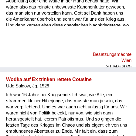
Ausbildung oder eine Waffe in der Hand gehabt hätte. Wir
wären also das reinste unbewusste Kanonenfutter gewesen,
das man sich nur vorstellen kann. Gott sei Dank haben uns
die Amerikaner überholt und somit war für uns der Krieg aus.
Und dann kamen eben diese chaotischen Nachkriegstage, wo
es eine Zeit gebraucht hat, bis irgendeine zivile Ordnung
wieder eingetreten ist. Und dann war ich eine Zeit lang in Bad
Ischl, denn meine Mutter war auch aus Wien geflüchtet. Dann
hat man mir gesagt, wenn du, wenn du Lebensmittelkarten
Besatzungsmächte
willst, dann musst du arbeiten. Und da kannst du entweder die
Wien
Straße kehren oder mit einer Gruppe in den Wald gehen und
20. Mai 2025
Holz machen. U...
Wodka auf Ex trinken rettete Cousine
Udo Saldow, Jg. 1929
Ich war 16 Jahre bei Kriegsende. Ich war, wie Alle, ein
strammer, kleiner Hitlerjunge, das musste man ja sein, das
war verpflichtend. Und es war auch nicht unlustig für uns. Wir
waren nicht von Politik beleckt, nur von, wie sich dann
herausgestellt hat, leerem Patriotismus. Und so gingen die
letzten Tage des Krieges im Chaos und als eigentlich von uns
empfundenes Abenteuer zu Ende. Mir fällt ein, dass zum