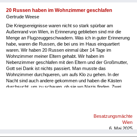
20 Russen haben im Wohnzimmer geschlafen
Gertrude Weese
Die Kriegsereignisse waren nicht so stark spürbar am
Außenrand von Wien, in Erinnerung geblieben sind mir die
Menge an Flugzeuggeschwadern. Was ich in guter Erinnerung
habe, waren die Russen, die bei uns im Haus einquartiert
waren. Wir haben 20 Russen einmal über 14 Tage im
Wohnzimmer meiner Eltern gehabt. Wir haben im
Nebenzimmer geschlafen mit den Eltern und der Großmutter,
Gott sei Dank ist nichts passiert. Man musste das
Wohnzimmer durchqueren, um aufs Klo zu gehen. In der
Nacht sind auch andere gekommen und haben die Kästen
durchsucht, um zu schauen, ob sie wo Nazis finden. Zwei
Jahre lang waren später auch zwei Offiziere einquartiert bei
uns. Obwohl sie auf die alten Ölgemälde geschossen haben,
haben wir uns nicht geängstigt, wir fühlten uns von den Eltern
beschützt. Und ich erinnere mich an die unheimlich schönen
Besatzungsmächte
Marschgesänge, die die Russen beim Marschieren durch die
Wien
Straßen gesungen haben.
6. Mai 2025