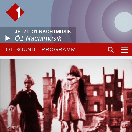
JETZT: Ö1 NACHTMUSIK
Ö1 Nachtmusik
Ö1 SOUND
PROGRAMM