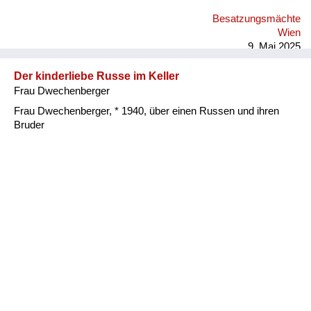
können sich ja nicht vorstellen, wie sie ausgeschaut haben wir
Besatzungsmächte
schon wochenlang nur mehr Gras gegessen gehabt, waren
Wien
natürlich in allen Richtungen ausgehungert. Und das war
9. Mai 2025
schrecklich. Einer hat mich einmal unter eine gr...
Der kinderliebe Russe im Keller
Frau Dwechenberger
Frau Dwechenberger, * 1940, über einen Russen und ihren
Bruder