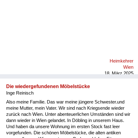
Versorgung
Heimkehrer
Fluchtgeschichten
Familiengeschichten
Schule und Ausbildung
Heimkehrer
Wiederaufbau und
Wien
Staatsvertrag
18. März 2025
Wohnen
Die wiedergefundenen Möbelstücke
Inge Reinisch
sonstiges
Also meine Familie. Das war meine jüngere Schwester.und
meine Mutter, mein Vater. Wir sind nach Kriegsende wieder
zurück nach Wien. Unter abenteuerlichen Umständen sind wir
dann wieder in Wien gelandet. In Döbling in unserem Haus.
Und haben da unsere Wohnung im ersten Stock fast leer
vorgefunden. Die schönen Möbelstücke, die alten antiken