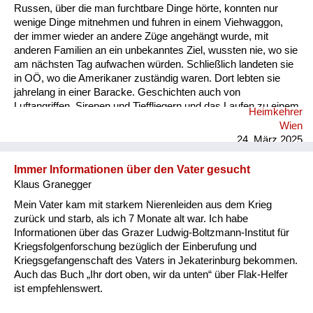
Russen, über die man furchtbare Dinge hörte, konnten nur
wenige Dinge mitnehmen und fuhren in einem Viehwaggon,
der immer wieder an andere Züge angehängt wurde, mit
anderen Familien an ein unbekanntes Ziel, wussten nie, wo sie
am nächsten Tag aufwachen würden. Schließlich landeten sie
in OÖ, wo die Amerikaner zuständig waren. Dort lebten sie
jahrelang in einer Baracke. Geschichten auch von
Luftangriffen, Sirenen und Tieffliegern und das Laufen zu einem
Heimkehrer
Luftschutzkeller hörte ich. Von der Angst sprach meine Mutter,
Wien
und dass sie aus Angst immer etwas essen musste. Es gab
24. März 2025
aber wenig, rationierte Lebensmittel, Butter, Brot, Mehl, Zucker
nur mit Essensmarken. Sie konnte mit d...
Immer Informationen über den Vater gesucht
Klaus Granegger
Mein Vater kam mit starkem Nierenleiden aus dem Krieg
zurück und starb, als ich 7 Monate alt war. Ich habe
Informationen über das Grazer Ludwig-Boltzmann-Institut für
Kriegsfolgenforschung bezüglich der Einberufung und
Kriegsgefangenschaft des Vaters in Jekaterinburg bekommen.
Auch das Buch „Ihr dort oben, wir da unten“ über Flak-Helfer
ist empfehlenswert.