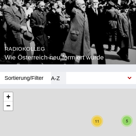
RADIOKOLLEG
Wie Österreich neu formiert wurde
Sortierung/Filter
A-Z
Neu
+
−
Bundesland
Burgenland
5
11
Kärnten