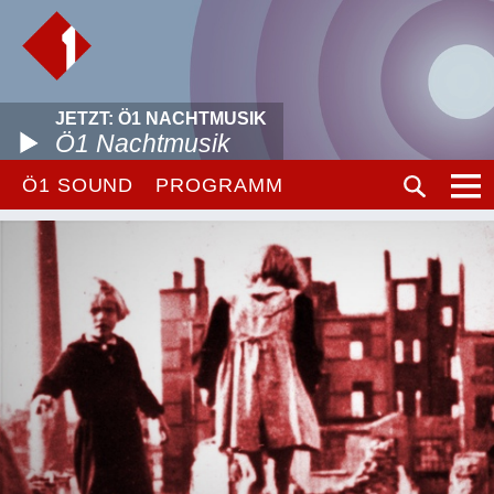
JETZT: Ö1 NACHTMUSIK
Ö1 Nachtmusik
Ö1 SOUND
PROGRAMM