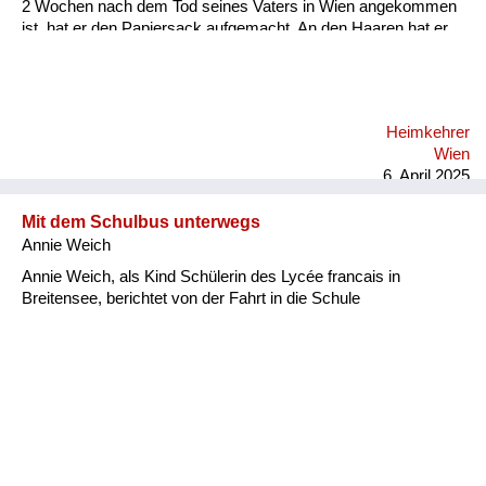
2 Wochen nach dem Tod seines Vaters in Wien angekommen
ist, hat er den Papiersack aufgemacht. An den Haaren hat er
seinen Vater erkannt. Jedes Mal, wenn wir bei der Albertina
vorbeigegangen sind, hat uns unser Vater diese Geschichte
erzählt. Ich hab unseren Großvater natürlich nicht gekannt, ich
bin ja erst neun Jahre später zur Welt gekommen. Aber du
Heimkehrer
hast einfach gespürt... Mein Vater hat immer gesagt, im
Wien
Grunde hat ihm der Tod seines Vaters das Leben gerettet, weil
6. April 2025
die Einhei...
Mit dem Schulbus unterwegs
Annie Weich
Annie Weich, als Kind Schülerin des Lycée francais in
Breitensee, berichtet von der Fahrt in die Schule