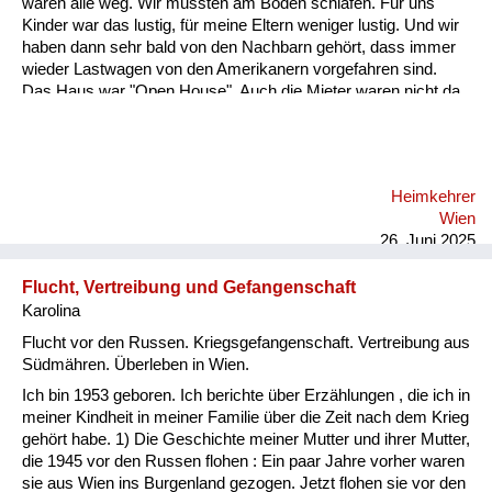
waren alle weg. Wir mussten am Boden schlafen. Für uns
Kinder war das lustig, für meine Eltern weniger lustig. Und wir
haben dann sehr bald von den Nachbarn gehört, dass immer
wieder Lastwagen von den Amerikanern vorgefahren sind.
Das Haus war "Open House". Auch die Mieter waren nicht da,
und die Soldaten haben immer wieder Möbelstücke verladen
und sind weggedüst. Jetzt war folgendes: Mein Vater wollte
diese Möbel immer unbedingt wieder auffinden. Er war kein
Nazi, das hat er immer wieder betont. Also er hat ein Recht auf
Heimkehrer
seine Möbel. Und meine Mutter. Und das ist das Schöne an
Wien
der Geschichte hat wunderbar gezeichnet und gemalt.
26. Juni 2025
Ordentliches Zei...
Flucht, Vertreibung und Gefangenschaft
Karolina
Flucht vor den Russen. Kriegsgefangenschaft. Vertreibung aus
Südmähren. Überleben in Wien.
Ich bin 1953 geboren. Ich berichte über Erzählungen , die ich in
meiner Kindheit in meiner Familie über die Zeit nach dem Krieg
gehört habe. 1) Die Geschichte meiner Mutter und ihrer Mutter,
die 1945 vor den Russen flohen : Ein paar Jahre vorher waren
sie aus Wien ins Burgenland gezogen. Jetzt flohen sie vor den