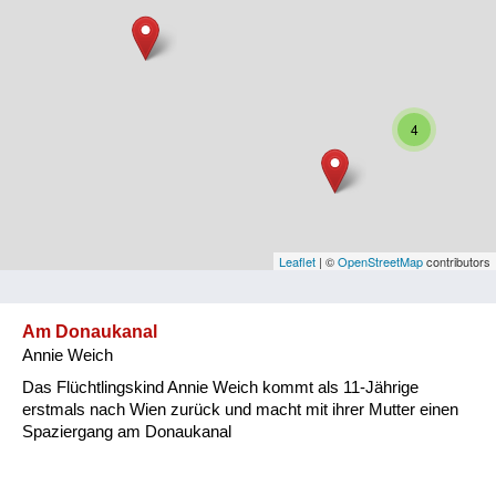
Niederösterreich
Oberösterreich
Salzburg
4
Steiermark
Tirol
Vorarlberg
Leaflet
| ©
OpenStreetMap
contributors
Wien
Am Donaukanal
Annie Weich
Kategorie
Das Flüchtlingskind Annie Weich kommt als 11-Jährige
Besatzungsmächte
erstmals nach Wien zurück und macht mit ihrer Mutter einen
Spaziergang am Donaukanal
Frauen, Mütter, Kinder