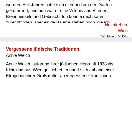
werden. Seit Jahren hatte sich niemand um den Garten
gekümmert, und nun war er eine Wildnis aus Blumen,
Brennnesseln und Gebüsch. Ich konnte mich kaum
zurechtfinden, aber einige Bäume stehen noch, die ich
Heimkehrer
allmählich wiedererkannte. Unser Garten grenzt an die
Wien
Weingärten, und von seinem hinteren Ende aus hat man einen
18. März 2025
Ausblick über die ganze Stadt. Das weiß ich, aber schon jetzt,
um ein Uhr nachts, kann ich mich nicht mehr erinnern, es
Vergessene jüdische Traditionen
gesehen zu haben. Ich ging wie von Blindheit geschlagen
Annie Weich
durch den Garten. Ich sah ni...
Annie Weich, aufgrund ihrer jüdischen Herkunft 1938 als
Kleinkind aus Wien geflüchtet, erinnert sich anhand einer
Etrogdose ihrer Großmutter an vergessene Traditionen