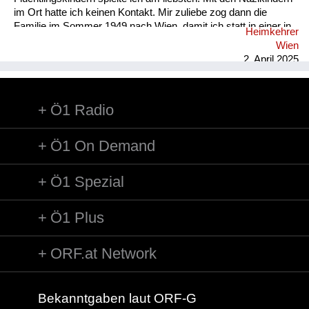
im Ort hatte ich keinen Kontakt. Mir zuliebe zog dann die
Familie im Sommer 1949 nach Wien, damit ich statt in einer in
Heimkehrer
zwei Klassen geteilten Volksschule eine gute Schule besuchen
Wien
konnte. Bildung war für uns wichtig: am Donau Ufer hatte ich
2. April 2025
bereits die Großbuchstaben gelernt, die ich unter Anleitung
meines Vaters mit einem Stecken in den feuchten Sand malte.
Vor allem in Wien war- trotz der Bombenruinen - Bildung...
Ö1 Radio
Ö1 On Demand
Ö1 Spezial
Ö1 Plus
ORF.at Network
Bekanntgaben laut ORF-G