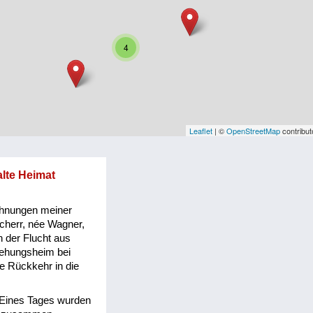
4
Leaflet
| ©
OpenStreetMap
contribut
alte Heimat
chnungen meiner
cherr, née Wagner,
 der Flucht aus
iehungsheim bei
e Rückkehr in die
- Eines Tages wurden