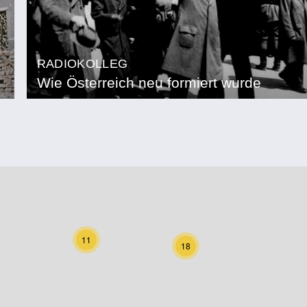
RADIOKOLLEG
Wie Österreich neu formiert wurde
11
18