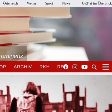
Österreich
Wetter
Sport
News
ORF.at im Überblick
Prominenz
OP
ARCHIV
RKH
RSO