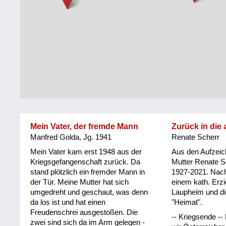
Steiermark
Fluchtgeschichten
Tirol
Familiengeschichten
Vorarlberg
Schule
und
Wien
Ausbildung
Wiederaufbau
und
Mein Vater, der fremde Mann
Zurück in die 
Staatsvertrag
Manfred Golda, Jg. 1941
Renate Scherr
Wohnen
Mein Vater kam erst 1948 aus der
Aus den Aufzei
Kriegsgefangenschaft zurück. Da
Mutter Renate S
stand plötzlich ein fremder Mann in
1927-2021. Nach
sonstiges
der Tür. Meine Mutter hat sich
einem kath. Erz
umgedreht und geschaut, was denn
Laupheim und di
da los ist und hat einen
"Heimat".
Freudenschrei ausgestoßen. Die
-- Kriegsende -
zwei sind sich da im Arm gelegen -