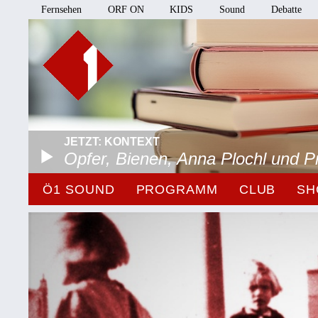
Fernsehen
ORF ON
KIDS
Sound
Debatte
JETZT: KONTEXT
Opfer, Bienen, Anna Plochl und 
Ö1 SOUND
PROGRAMM
CLUB
SH