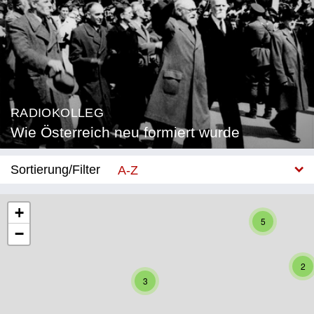
RADIOKOLLEG
Wie Österreich neu formiert wurde
Sortierung/Filter
A-Z
Neu
+
5
−
Bundesland
Burgenland
2
3
Kärnten