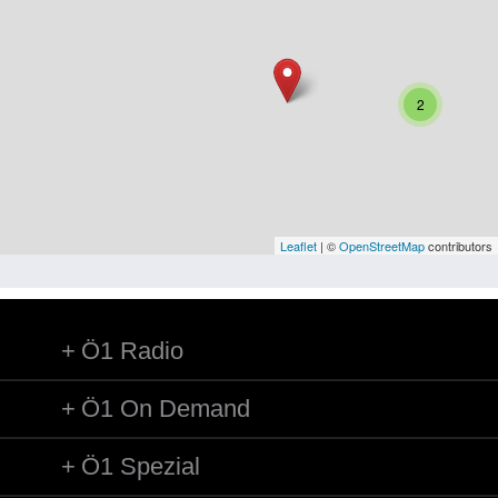
Niederösterreich
Oberösterreich
Salzburg
2
Steiermark
Tirol
Vorarlberg
Leaflet
| ©
OpenStreetMap
contributors
Wien
Ö1 Radio
Kategorie
Besatzungsmächte
Ö1 On Demand
Frauen, Mütter, Kinder
Ö1 Spezial
Versorgung