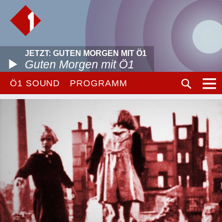
JETZT: GUTEN MORGEN MIT Ö1
Guten Morgen mit Ö1
Ö1 SOUND
PROGRAMM