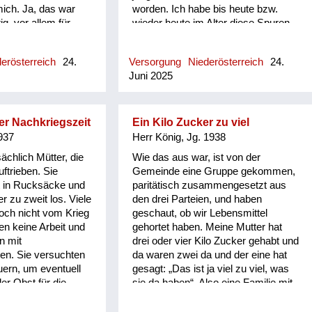
 mich. Ja, das war
worden. Ich habe bis heute bzw.
g, vor allem für
wieder heute im Alter diese Spuren
ch viel mehr als für
dieser Zeit. Die Mütter haben so eine
eboren worden, da
Angst vermittelt und haben nur von
erösterreich
24.
Versorgung
Niederösterreich
24.
ht mehr da, und der
entsetzlichen Sachen geredet, wo
Juni 2025
mmen, da war mein
ich wusste, ja, das betrifft nur
re alt, und der
Frauen, also Vergewaltigung und
 einmal gefunden, der
alles mögliche. Und ich habe nach
treng erzogen, und
dieser Zeit angefangen, bei jeder
er Nachkriegszeit
Ein Kilo Zucker zu viel
 ein Mann werden.
Anstrengung oder bei Dingen, die
1937
Herr König, Jg. 1938
iemlich, ziemlich
mir fremd war, zu zittern. Und dieses
chlich Mütter, die
Wie das aus war, ist von der
t. Und darunter habe
Zittern hatte ich lange, lange Zeit, als
ftrieben. Sie
Gemeinde eine Gruppe gekommen,
ch sehr gelitten,
ich mit zwei kleinen Kindern zu
t in Rucksäcke und
paritätisch zusammengesetzt aus
s als ungerecht
studieren begann, habe ich bei der
r zu zweit los. Viele
den drei Parteien, und haben
 habe ich
ersten Prüfung eine Viertelstunde
ch nicht vom Krieg
geschaut, ob wir Lebensmittel
ht, ihn selber zu
nicht schreiben können, weil ich so
en keine Arbeit und
gehortet haben. Meine Mutter hat
s ist mir nie
gezittert habe, und ich habe dann
n mit
drei oder vier Kilo Zucker gehabt und
onnte meinen Vater
irgendwann einmal eine
ten. Sie versuchten
da waren zwei da und der eine hat
 wenn er in Rage
Psychotherapie gemacht, dann war
uern, um eventuell
gesagt: „Das ist ja viel zu viel, was
es besser. Aber jetzt im Alter ist es
er Obst für die
sie da haben“. Also eine Familie mit
wieder da ist, wenn ich mich
bringen. Manchmal
5 Personen. Und hat darauf
anstrengen muss, ich b...
annte und meine
bestanden, dass ihr ein Kilo Zucker