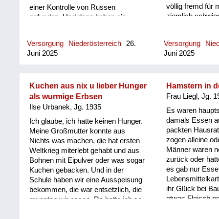
völlig fremd für
einer Kontrolle von Russen
ziemlich schwieri
gefunden. Und dann haben sie
meinen Bruder no
meine Mutter mitgenommen. Wir
mich. Der ist g
Kinder sind auf dem Lastwagen
Versorgung
Niederösterreich
26.
Versorgung
Nied
war der Vati nic
gesessen und haben uns natürlich
Juni 2025
Juni 2025
ist zurückgeko
gefürchtet, weil die Mutter weg war.
Bruder sechs Jah
Und meine Mutter hat dann erzählt,
Vater hat sofort
die Russen wollten sie nicht
wird zu wenig s
loslassen und wollten noch etwas
Kuchen aus nix u lieber Hunger
Hamstern in d
aus ihm musste
von ihr wissen. Und sie gesagt, als
als wurmige Erbsen
Frau Liegl, Jg. 
Und er hat ihn z
Zeugin, sie kann sagen, dass sie
Ilse Urbanek, Jg. 1935
Es waren hauptsä
streng behandel
uns Kinder befragen sollen. Und das
damals Essen au
Ich glaube, ich hatte keinen Hunger.
ich eigentlich au
war dann auch so wir durften mit
packten Hausra
Meine Großmutter konnte aus
denn weil ich da
Mutter ohne Eier nach Wien fahren.
zogen alleine ode
Nichts was machen, die hat ersten
empfunden habe,
Und meine mütterliche Großmutter
Männer waren no
Weltkrieg miterlebt gehabt und aus
manchmal versuc
in Liesing: Da waren in dem Haus
zurück oder hatt
Bohnen mit Eipulver oder was sogar
beruhigen, aber e
russische Offiziere einquartiert und
es gab nur Esse
Kuchen gebacken. Und in der
geglückt, man k
da haben wir, da muss ich schon so
Lebensmittelkar
Schule haben wir eine Ausspeisung
nicht beruhigen,
sieben, acht gewesen sein habe,
ihr Glück bei Ba
bekommen, die war entsetzlich, die
war.
kann ich mich erinnern, dass
etwas Fleisch od
mussten wir essen. Da hatte ich so
Zimmer voller Wanzen waren und
Kinder heim zu 
ein Reinderl mit. Und da gab es
die wurden ganz einfach mit DDT
waren eine Bek
einen Tag Bohnen und einen Tag