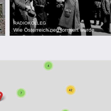
RADIOKOLLEG
Wie Österreich neu formiert wurde
4
42
7