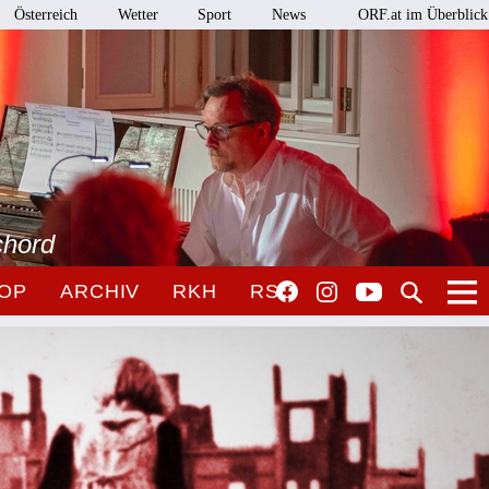
Österreich
Wetter
Sport
News
ORF.at im Überblick
chord
OP
ARCHIV
RKH
RSO