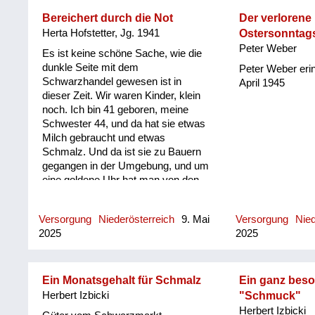
Bereichert durch die Not
Der verlorene
Herta Hofstetter, Jg. 1941
Ostersonntag
Peter Weber
Es ist keine schöne Sache, wie die
dunkle Seite mit dem
Peter Weber erin
Schwarzhandel gewesen ist in
April 1945
dieser Zeit. Wir waren Kinder, klein
noch. Ich bin 41 geboren, meine
Schwester 44, und da hat sie etwas
Milch gebraucht und etwas
Schmalz. Und da ist sie zu Bauern
gegangen in der Umgebung, und um
eine goldene Uhr hat man von den
Bauern dann ein bisschen Milch und
ein bisschen Schmalz bekommen.
Versorgung
Niederösterreich
9. Mai
Versorgung
Nied
Das ist auch sehr ausgenützt
2025
2025
worden. Ich habe es als Kind so
erlebt, dass wir natürlich Hunger
gehabt haben und es gab einmal
Bohnengulasch, einmal
Ein Monatsgehalt für Schmalz
Ein ganz bes
Erdäpfelgulasch. Ich habe es nur
Herbert Izbicki
"Schmuck"
erlebt, dass ich dann also ein
Herbert Izbicki