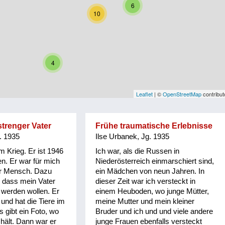
6
10
4
Leaflet
| ©
OpenStreetMap
contribut
strenger Vater
Frühe traumatische Erlebnisse
. 1935
Ilse Urbanek, Jg. 1935
m Krieg. Er ist 1946
Ich war, als die Russen in
. Er war für mich
Niederösterreich einmarschiert sind,
der Mensch. Dazu
ein Mädchen von neun Jahren. In
 dass mein Vater
dieser Zeit war ich versteckt in
e werden wollen. Er
einem Heuboden, wo junge Mütter,
 und hat die Tiere im
meine Mutter und mein kleiner
s gibt ein Foto, wo
Bruder und ich und und viele andere
hält. Dann war er
junge Frauen ebenfalls versteckt