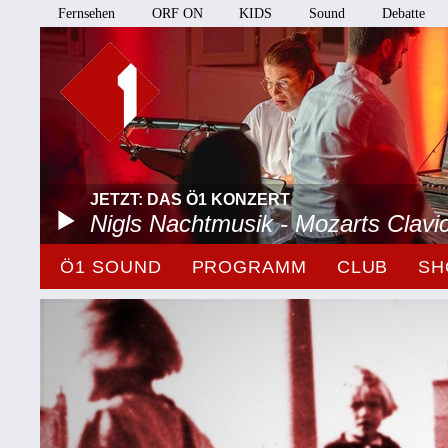
Fernsehen
ORF ON
KIDS
Sound
Debatte
JETZT: DAS Ö1 KONZERT
Nigls Nachtmusik - Mozarts Clavi
Ö1 SOUND
PROGRAMM
CLUB
SH