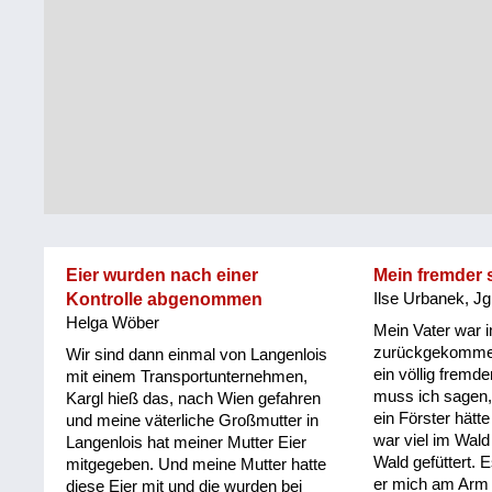
Steiermark
Fluchtgeschichten
Tirol
Familiengeschichten
Vorarlberg
Schule
und
Wien
Ausbildung
Wiederaufbau
und
Eier wurden nach einer
Mein fremder 
Staatsvertrag
Kontrolle abgenommen
Ilse Urbanek, Jg
Helga Wöber
Wohnen
Mein Vater war i
zurückgekommen
Wir sind dann einmal von Langenlois
ein völlig frem
sonstiges
mit einem Transportunternehmen,
muss ich sagen,
Kargl hieß das, nach Wien gefahren
ein Förster hätt
und meine väterliche Großmutter in
war viel im Wald
Langenlois hat meiner Mutter Eier
Wald gefüttert. E
mitgegeben. Und meine Mutter hatte
er mich am Arm 
diese Eier mit und die wurden bei