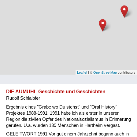
Niederösterreich
Oberösterreich
Salzburg
Steiermark
Tirol
Vorarlberg
Leaflet
| ©
OpenStreetMap
contributors
Wien
DIE AUMÜHL Geschichte und Geschichten
Rudolf Schlaipfer
Kategorie
Ergebnis eines "Grabe wo Du stehst" und "Oral History"
Besatzungsmächte
Projektes 1988-1991. 1991 habe ich als erster in unserer
Region die zivilen Opfer des Nationalsozialismus in Erinnerung
Frauen, Mütter, Kinder
gerufen. U.a. wurden 139 Menschen in Hartheim vergast.
GELEITWORT 1991 Vor gut einem Jahrzehnt begann auch in