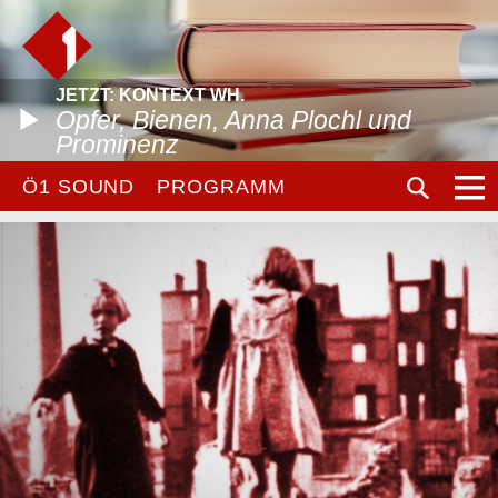
JETZT: KONTEXT WH.
Opfer, Bienen, Anna Plochl und
Prominenz
Ö1 SOUND
PROGRAMM