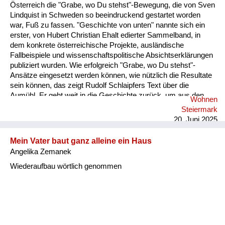
Versorgung
Österreich die "Grabe, wo Du stehst"-Bewegung, die von Sven
Lindquist in Schweden so beeindruckend gestartet worden
Heimkehrer
war, Fuß zu fassen. "Geschichte von unten" nannte sich ein
erster, von Hubert Christian Ehalt edierter Sammelband, in
Fluchtgeschichten
dem konkrete österreichische Projekte, ausländische
Fallbeispiele und wissenschaftspolitische Absichtserklärungen
Familiengeschichten
publiziert wurden. Wie erfolgreich "Grabe, wo Du stehst"-
Ansätze eingesetzt werden können, wie nützlich die Resultate
Schule und Ausbildung
sein können, das zeigt Rudolf Schlaipfers Text über die
Aumühl. Er geht weit in die Geschichte zurück, um aus den
Wohnen
Wiederaufbau und
Dokumenten der Archive frühere Jahrhunderte ins Blickfeld zu
Steiermark
rücken. Sobald aber die moderne Industriegesellschaft
Staatsvertrag
20. Juni 2025
entsteht, Arbeiter auf den Plan treten, wird die eigenständige
Qualität dieses neuen historischen Arbeitens sichtbar. Im
Wohnen
Mein Vater baut ganz alleine ein Haus
Leben in der Kolonie verschränken sich Beruf, Alltag, Kultur
Angelika Zemanek
und Familie zu einem bunten Bild, werden Lebensschicksale
sonstiges
un...
Wiederaufbau wörtlich genommen