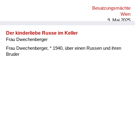
können sich ja nicht vorstellen, wie sie ausgeschaut haben wir
Besatzungsmächte
schon wochenlang nur mehr Gras gegessen gehabt, waren
Wien
natürlich in allen Richtungen ausgehungert. Und das war
9. Mai 2025
schrecklich. Einer hat mich einmal unter eine gr...
Der kinderliebe Russe im Keller
Frau Dwechenberger
Frau Dwechenberger, * 1940, über einen Russen und ihren
Bruder