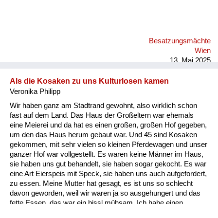
Besatzungsmächte
Wien
13. Mai 2025
Als die Kosaken zu uns Kulturlosen kamen
Veronika Philipp
Wir haben ganz am Stadtrand gewohnt, also wirklich schon
fast auf dem Land. Das Haus der Großeltern war ehemals
eine Meierei und da hat es einen großen, großen Hof gegeben,
um den das Haus herum gebaut war. Und 45 sind Kosaken
gekommen, mit sehr vielen so kleinen Pferdewagen und unser
ganzer Hof war vollgestellt. Es waren keine Männer im Haus,
sie haben uns gut behandelt, sie haben sogar gekocht. Es war
eine Art Eierspeis mit Speck, sie haben uns auch aufgefordert,
zu essen. Meine Mutter hat gesagt, es ist uns so schlecht
davon geworden, weil wir waren ja so ausgehungert und das
fette Essen, das war ein bissl mühsam. Ich habe einen
gleichaltrigen Cousin. Sie können sich vorstellen, 45, wir