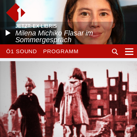
JETZT: EX LIBRIS
Milena Michiko Flasar im
Sommergespräch
Ö1 SOUND
PROGRAMM