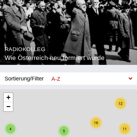
RADIOKOLLEG
Wie Österreich neu formiert wurde
Sortierung/Filter
A-Z
Neu
+
12
−
Bundesland
Burgenland
16
4
11
5
Kärnten