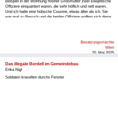
Beispiel in der Wohnung meiner Großmutter zwei sowjetische
Offiziere einquartiert waren, die sehr höflich und nett waren.
Und ich hatte eine hübsche Cousine, etwas älter als ich. Sie
war mal zu Besuch und die beiden Offiziere wollten sich diese
Cousine aneignen und versuchten das damit uns betrunken zu
machen. Also nicht mit Gewalt. Und ich erinnere mich, ohne je
Alkohol getrunken zu haben, habe ich dann aus
Wassergläsern den Wodka für meine Großmutter, für meine
Besatzungsmächte
Cousine oder mich Ex getrunken. Und die Reaktion der
Wien
Offiziere war überraschend. Sie haben mir Beifall geklatscht.
20. Mai 2025
Und...
Das illegale Bordell im Gemeindebau
Erika Nigl
Soldaten kraxelten durchs Fenster