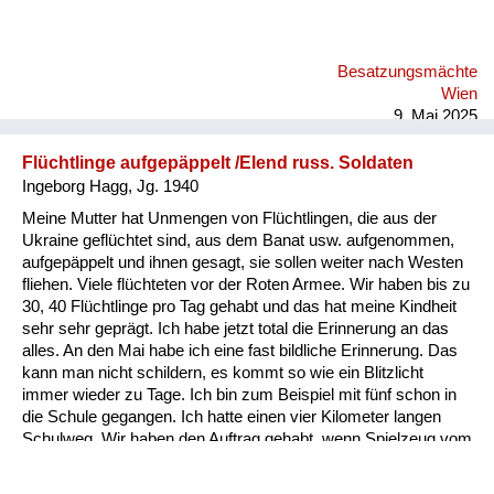
waren zweieinhalb Jahre ungefähr alt, und in der Mitte des
Hofes ist ein großer Tisch gestanden, um den haben wir im
Sommer immer gegessen, und mein Cousin und ich, wir sind
Besatzungsmächte
auf den Tisch geklettert, damit wir sozusagen besseren
Wien
Überblick haben über all das Gewurl. Da ist ein Offizier, der
9. Mai 2025
auch ei...
Flüchtlinge aufgepäppelt /Elend russ. Soldaten
Ingeborg Hagg, Jg. 1940
Meine Mutter hat Unmengen von Flüchtlingen, die aus der
Ukraine geflüchtet sind, aus dem Banat usw. aufgenommen,
aufgepäppelt und ihnen gesagt, sie sollen weiter nach Westen
fliehen. Viele flüchteten vor der Roten Armee. Wir haben bis zu
30, 40 Flüchtlinge pro Tag gehabt und das hat meine Kindheit
sehr sehr geprägt. Ich habe jetzt total die Erinnerung an das
alles. An den Mai habe ich eine fast bildliche Erinnerung. Das
kann man nicht schildern, es kommt so wie ein Blitzlicht
immer wieder zu Tage. Ich bin zum Beispiel mit fünf schon in
die Schule gegangen. Ich hatte einen vier Kilometer langen
Schulweg. Wir haben den Auftrag gehabt, wenn Spielzeug vom
Himmel gefallen ist, das nicht anzugreifen, denn es waren
alles kleine Bomben, und es sind Kinder zerfetzt worden. Und