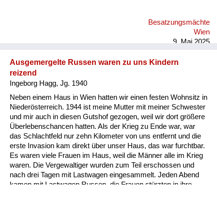
ich muss einmal eine Lanze für diese armen, armen Soldaten
brechen. Die zum Teil mit 14 Jahren eingerückt sind, meine
Besatzungsmächte
Mutter umarmt haben und gesagt haben: Mamuschka,
Wien
Mamuschka. Das Elend dieser Soldaten muss auch ei...
9. Mai 2025
Ausgemergelte Russen waren zu uns Kindern
reizend
Ingeborg Hagg, Jg. 1940
Neben einem Haus in Wien hatten wir einen festen Wohnsitz in
Niederösterreich. 1944 ist meine Mutter mit meiner Schwester
und mir auch in diesen Gutshof gezogen, weil wir dort größere
Überlebenschancen hatten. Als der Krieg zu Ende war, war
das Schlachtfeld nur zehn Kilometer von uns entfernt und die
erste Invasion kam direkt über unser Haus, das war furchtbar.
Es waren viele Frauen im Haus, weil die Männer alle im Krieg
waren. Die Vergewaltiger wurden zum Teil erschossen und
nach drei Tagen mit Lastwagen eingesammelt. Jeden Abend
kamen mit Lastwagen Russen, die Frauen stürzten in ihre
schon vorbereiteten Höhlen im Wald. Wir Kinder waren allein in
dem Haus, und diese ausgemergelten Soldaten holten sich im
Haus, was sie fanden. Zu uns Kindern waren sie reizend. Sie