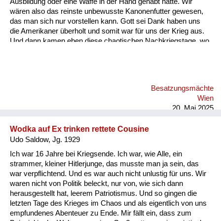
Ausbildung oder eine Waffe in der Hand gehabt hätte. Wir
wären also das reinste unbewusste Kanonenfutter gewesen,
das man sich nur vorstellen kann. Gott sei Dank haben uns
die Amerikaner überholt und somit war für uns der Krieg aus.
Und dann kamen eben diese chaotischen Nachkriegstage, wo
es eine Zeit gebraucht hat, bis irgendeine zivile Ordnung
wieder eingetreten ist. Und dann war ich eine Zeit lang in Bad
Ischl, denn meine Mutter war auch aus Wien geflüchtet. Dann
hat man mir gesagt, wenn du, wenn du Lebensmittelkarten
Besatzungsmächte
willst, dann musst du arbeiten. Und da kannst du entweder die
Wien
Straße kehren oder mit einer Gruppe in den Wald gehen und
20. Mai 2025
Holz machen. U...
Wodka auf Ex trinken rettete Cousine
Udo Saldow, Jg. 1929
Ich war 16 Jahre bei Kriegsende. Ich war, wie Alle, ein
strammer, kleiner Hitlerjunge, das musste man ja sein, das
war verpflichtend. Und es war auch nicht unlustig für uns. Wir
waren nicht von Politik beleckt, nur von, wie sich dann
herausgestellt hat, leerem Patriotismus. Und so gingen die
letzten Tage des Krieges im Chaos und als eigentlich von uns
empfundenes Abenteuer zu Ende. Mir fällt ein, dass zum