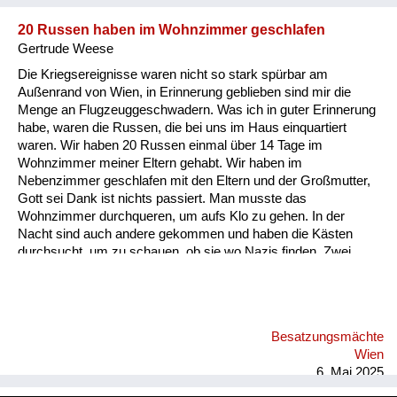
20 Russen haben im Wohnzimmer geschlafen
Gertrude Weese
Die Kriegsereignisse waren nicht so stark spürbar am
Außenrand von Wien, in Erinnerung geblieben sind mir die
Menge an Flugzeuggeschwadern. Was ich in guter Erinnerung
habe, waren die Russen, die bei uns im Haus einquartiert
waren. Wir haben 20 Russen einmal über 14 Tage im
Wohnzimmer meiner Eltern gehabt. Wir haben im
Nebenzimmer geschlafen mit den Eltern und der Großmutter,
Gott sei Dank ist nichts passiert. Man musste das
Wohnzimmer durchqueren, um aufs Klo zu gehen. In der
Nacht sind auch andere gekommen und haben die Kästen
durchsucht, um zu schauen, ob sie wo Nazis finden. Zwei
Jahre lang waren später auch zwei Offiziere einquartiert bei
uns. Obwohl sie auf die alten Ölgemälde geschossen haben,
haben wir uns nicht geängstigt, wir fühlten uns von den Eltern
beschützt. Und ich erinnere mich an die unheimlich schönen
Besatzungsmächte
Marschgesänge, die die Russen beim Marschieren durch die
Wien
Straßen gesungen haben.
6. Mai 2025