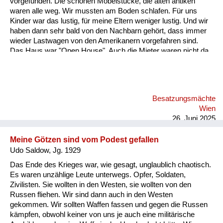
vorgefunden. Die schönen Möbelstücke, die alten antiken
Versorgung
waren alle weg. Wir mussten am Boden schlafen. Für uns
Kinder war das lustig, für meine Eltern weniger lustig. Und wir
Heimkehrer
haben dann sehr bald von den Nachbarn gehört, dass immer
wieder Lastwagen von den Amerikanern vorgefahren sind.
Fluchtgeschichten
Das Haus war "Open House". Auch die Mieter waren nicht da,
und die Soldaten haben immer wieder Möbelstücke verladen
Familiengeschichten
und sind weggedüst. Jetzt war folgendes: Mein Vater wollte
diese Möbel immer unbedingt wieder auffinden. Er war kein
Schule und Ausbildung
Nazi, das hat er immer wieder betont. Also er hat ein Recht auf
Besatzungsmächte
seine Möbel. Und meine Mutter. Und das ist das Schöne an
Wiederaufbau und
Wien
der Geschichte hat wunderbar gezeichnet und gemalt.
Staatsvertrag
26. Juni 2025
Ordentliches Zei...
Wohnen
Meine Götzen sind vom Podest gefallen
Udo Saldow, Jg. 1929
sonstiges
Das Ende des Krieges war, wie gesagt, unglaublich chaotisch.
Es waren unzählige Leute unterwegs. Opfer, Soldaten,
Zivilisten. Sie wollten in den Westen, sie wollten von den
Russen fliehen. Wir sind dann auch in den Westen
gekommen. Wir sollten Waffen fassen und gegen die Russen
kämpfen, obwohl keiner von uns je auch eine militärische