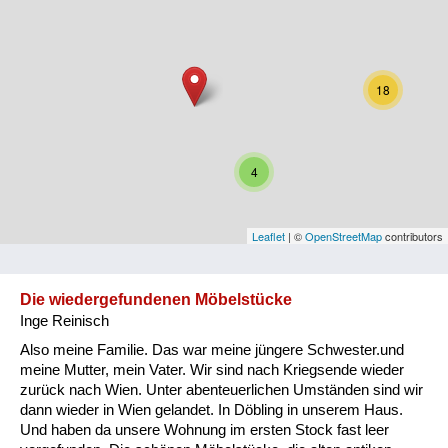
Niederösterreich
Oberösterreich
18
Salzburg
Steiermark
4
Tirol
Vorarlberg
Leaflet
| ©
OpenStreetMap
contributors
Wien
Die wiedergefundenen Möbelstücke
Inge Reinisch
Kategorie
Also meine Familie. Das war meine jüngere Schwester.und
Besatzungsmächte
meine Mutter, mein Vater. Wir sind nach Kriegsende wieder
zurück nach Wien. Unter abenteuerlichen Umständen sind wir
Frauen, Mütter, Kinder
dann wieder in Wien gelandet. In Döbling in unserem Haus.
Und haben da unsere Wohnung im ersten Stock fast leer