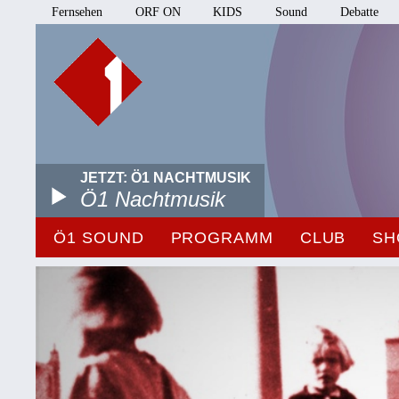
Fernsehen
ORF ON
KIDS
Sound
Debatte
JETZT: Ö1 NACHTMUSIK
Ö1 Nachtmusik
Ö1 SOUND
PROGRAMM
CLUB
SH